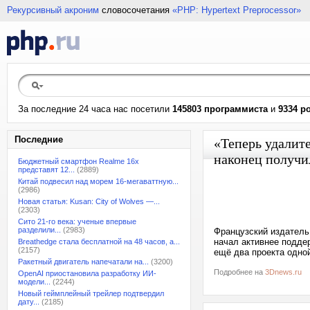
Рекурсивный акроним
словосочетания
«PHP: Hypertext Preprocessor»
За последние 24 часа нас посетили
145803 программиста
и
9334 р
Последние
«Теперь удалите 
наконец получи
Бюджетный смартфон Realme 16x
представят 12...
(2889)
Китай подвесил над морем 16-мегаваттную...
(2986)
Новая статья: Kusan: City of Wolves —...
(2303)
Сито 21-го века: ученые впервые
разделили...
(2983)
Французский издатель
начал активнее подде
Breathedge стала бесплатной на 48 часов, а...
(2157)
ещё два проекта одно
Ракетный двигатель напечатали на...
(3200)
Подробнее на
3Dnews.ru
OpenAI приостановила разработку ИИ-
модели...
(2244)
Новый геймплейный трейлер подтвердил
дату...
(2185)