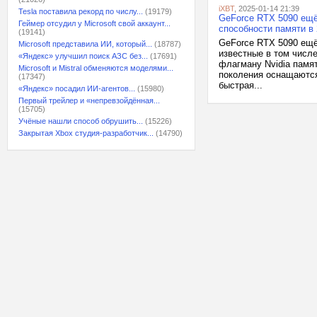
iXBT
, 2025-01-14 21:39
Tesla поставила рекорд по числу...
(19179)
GeForce RTX 5090 ещё
Геймер отсудил у Microsoft свой аккаунт...
способности памяти в 
(19141)
GeForce RTX 5090 ещё
Microsoft представила ИИ, который...
(18787)
известные в том числ
«Яндекс» улучшил поиск АЗС без...
(17691)
флагману Nvidia памят
Microsoft и Mistral обменяются моделями...
поколения оснащаются
(17347)
быстрая...
«Яндекс» посадил ИИ-агентов...
(15980)
Первый трейлер и «непревзойдённая...
(15705)
Учёные нашли способ обрушить...
(15226)
Закрытая Xbox студия-разработчик...
(14790)