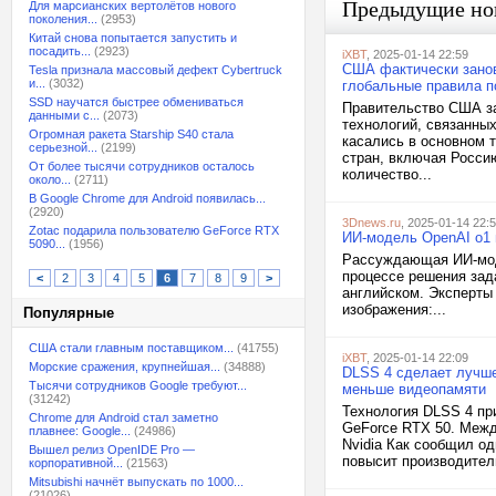
Предыдущие но
Для марсианских вертолётов нового
поколения...
(2953)
Китай снова попытается запустить и
посадить...
(2923)
iXBT
, 2025-01-14 22:59
США фактически занов
Tesla признала массовый дефект Cybertruck
и...
(3032)
глобальные правила п
SSD научатся быстрее обмениваться
Правительство США за
данными с...
(2073)
технологий, связанны
Огромная ракета Starship S40 стала
касались в основном т
серьезной...
(2199)
стран, включая Россию
От более тысячи сотрудников осталось
количество...
около...
(2711)
В Google Chrome для Android появилась...
(2920)
3Dnews.ru
, 2025-01-14 22:
Zotac подарила пользователю GeForce RTX
ИИ-модель OpenAI o1 и
5090...
(1956)
Рассуждающая ИИ-мод
процессе решения зада
<
2
3
4
5
6
7
8
9
>
английском. Эксперты 
изображения:...
Популярные
США стали главным поставщиком...
(41755)
iXBT
, 2025-01-14 22:09
Морские сражения, крупнейшая...
(34888)
DLSS 4 сделает лучше
Тысячи сотрудников Google требуют...
меньше видеопамяти
(31242)
Технология DLSS 4 пр
Chrome для Android стал заметно
GeForce RTX 50. Межд
плавнее: Google...
(24986)
Nvidia Как сообщил од
Вышел релиз OpenIDE Pro —
повысит производитель
корпоративной...
(21563)
Mitsubishi начнёт выпускать по 1000...
(21026)