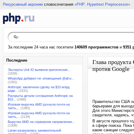
Рекурсивный акроним
словосочетания
«PHP: Hypertext Preprocessor»
За последние 24 часа нас посетили
140609 программистов
и
9351 
Последние
Глава продукта
против Google
Эксперты Unit 42 выявили критические...
(1626)
WhatsApp добавил тег оповещения @all и...
(1301)
Anthropic заключила сделку на $10 млрд
ради...
(1531)
Раскрыты детали соглашения Anthropic на
$10...
(1460)
Правительство США на
Игровая выручка AMD рухнула почти на
барьерами для выхода 
треть,...
(1381)
Для этого Министерст
Игровая выручка AMD рухнула почти на
свидетеля, надеясь, ч
треть,...
(2134)
В августе прошлого го
Выручка AMD на серверном направлении...
в сфере поиска. Пока
(1308)
какие санкции следуе
Larian разразилась занимательной