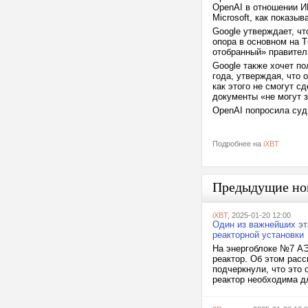
OpenAI в отношении ИИ
Microsoft, как показы
Google утверждает, ч
опора в основном на 
отобранный» правител
Google также хочет п
года, утверждая, что 
как этого не смогут с
документы «не могут 
OpenAI попросила суд
Подробнее на
iXBT
Предыдущие но
iXBT
, 2025-01-20 12:00
Один из важнейших эт
реакторной установки
На энергоблоке №7 АЭ
реактор. Об этом рас
подчеркнули, что это 
реактор необходима д