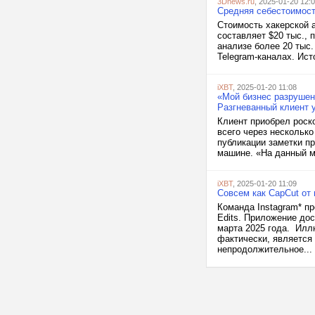
3Dnews.ru
, 2025-01-20 12:
Средняя себестоимост
Стоимость хакерской 
составляет $20 тыс., 
анализе более 20 тыс
Telegram-каналах. Ист
iXBT
, 2025-01-20 11:08
«Мой бизнес разрушен
Разгневанный клиент у
Клиент приобрел роско
всего через несколько
публикации заметки пр
машине. «На данный мо
iXBT
, 2025-01-20 11:09
Совсем как CapCut от 
Команда Instagram* п
Edits. Приложение дос
марта 2025 года. Иллю
фактически, является 
непродолжительное...