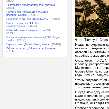
(28394)
Thermaltake представила блок питания,...
(26605)
Chrome для Android стал заметно
плавнее: Google...
(22861)
Россияне стали звонить и писать...
(22154)
Вышел релиз OpenIDE Pro —
корпоративной...
(20748)
Mitsubishi начнёт выпускать по 1000...
(20247)
Owlcat починила Warhammer 40,000: Rogue
Фото: Tierney L. Cross
Trader...
(19556)
Игра в стиле «Джона Уика», новая...
(19101)
Недавние судебные до
выступит свидетелем 
Геймер отсудил у Microsoft свой аккаунт...
(18174)
отобранный истцами [
судебном документе о
Ожидается, что США п
к поиску, распростран
Министерство юстиции
Google Chrome, которы
года ChatGPT запусти
Чтобы подготовиться 
предоставить докумен
том, какие именно до
В судебном документе
малого количества док
предоставлении докум
Олтмана, выглядят ка
OpenAI согласилась п