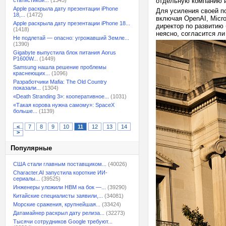
статистикой...
(1345)
отдельную компанию и
Apple раскрыла дату презентации iPhone
Для усиления своей п
18,...
(1472)
включая OpenAI, Micro
Apple раскрыла дату презентации iPhone 18...
директор по развитию 
(1418)
неясно, согласится ли
Не подлетай — опасно: угрожавший Земле...
(1390)
Gigabyte выпустила блок питания Aorus
P1600W...
(1449)
Samsung нашла решение проблемы
краснеющих...
(1096)
Разработчики Mafia: The Old Country
показали...
(1304)
«Death Stranding 3»: кооперативное...
(1031)
«Такая корова нужна самому»: SpaceX
больше...
(1139)
<
7
8
9
10
11
12
13
14
>
Популярные
США стали главным поставщиком...
(40026)
Character.AI запустила короткие ИИ-
сериалы...
(39525)
Инженеры уложили HBM на бок —...
(39290)
Китайские специалисты заявили,...
(34081)
Морские сражения, крупнейшая...
(33424)
Датамайнер раскрыл дату релиза...
(32273)
Тысячи сотрудников Google требуют...