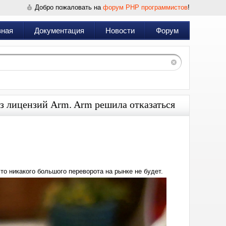
Добро пожаловать на
форум PHP программистов
!
вная
Документация
Новости
Форум
з лицензий Arm. Arm решила отказаться
Дата:
2025-
02-
08
16:06
что никакого большого переворота на рынке не будет.