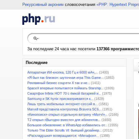
Рекурсивный акроним
словосочетания
«PHP: Hypertext Prepr
За последние 24 часа нас посетили
137366 программист
Последние
Аппаратная ИИ-кнопка, 120 Гц и 6000 мАч,...
(1400)
«Я был так близко»: шуточная игра This Game...
(1892)
Рекламный бизнес соцсети X так и не...
(1411)
SpaceX впервые попытается поймать Starship...
(1935)
Смартфон Infinix HOT 70 с ёмкой батареей и...
(1975)
Samsung и SK hynix присматриваются к...
(1828)
Лишь треть мобильных интернет-сессий в...
(1581)
Marvell представила контроллер Bravera SC6...
(1951)
«Кинопоиск» открыл отдельную витрину «Матч!»...
(2166)
T2 открыл «Выгодно вместе» для абонентов...
(1650)
Большое обновление: в WhatsApp избавились от...
(1555)
Только The Elder Scrolls VI: бывший дизайнер...
(2012)
«Раскладушки» возвращаются: «Мегафон»...
(1388)