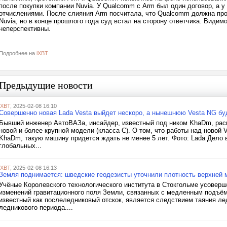
после покупки компании Nuvia. У Qualcomm с Arm был один договор, а 
отчислениями. После слияния Arm посчитала, что Qualcomm должна про
Nuvia, но в конце прошлого года суд встал на сторону ответчика. Види
неперспективны.
Подробнее на
iXBT
Предыдущие новости
iXBT
, 2025-02-08 16:10
Совершенно новая Lada Vesta выйдет нескоро, а нынешнюю Vesta NG буд
Бывший инженер АвтоВАЗа, инсайдер, известный под ником KhaDm, рас
новой и более крупной модели (класса С). О том, что работы над новой 
KhaDm, такую машину придется ждать не менее 5 лет. Фото: Lada Дело в
глобальных...
iXBT
, 2025-02-08 16:13
Земля поднимается: шведские геодезисты уточнили плотность верхней 
Учёные Королевского технологического института в Стокгольме усоверш
изменений гравитационного поля Земли, связанных с медленным подъём
известный как послеледниковый отскок, является следствием таяния ле
ледникового периода....