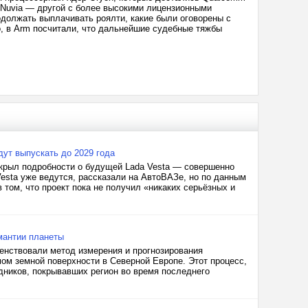
у Nuvia — другой с более высокими лицензионными
должать выплачивать роялти, какие были оговорены с
мо, в Arm посчитали, что дальнейшие судебные тяжбы
ут выпускать до 2029 года
крыл подробности о будущей Lada Vesta — совершенно
Vesta уже ведутся, рассказали на АвтоВАЗе, но по данным
 том, что проект пока не получил «никаких серьёзных и
мантии планеты
енствовали метод измерения и прогнозирования
ом земной поверхности в Северной Европе. Этот процесс,
дников, покрывавших регион во время последнего