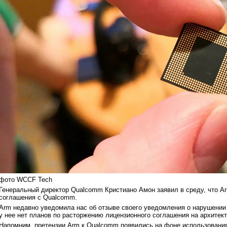
фото WCCF Tech
Генеральный директор Qualcomm Кристиано Амон заявил в среду, что Ar
соглашения с Qualcomm.
Arm недавно уведомила нас об отзыве своего уведомления о нарушении о
у нее нет планов по расторжению лицензионного соглашения на архите
Напомним, претензии Arm к Qualcomm появились на фоне использовани