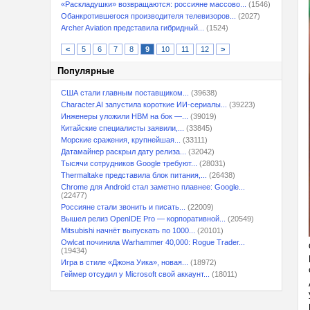
«Раскладушки» возвращаются: россияне массово...
(1546)
Обанкротившегося производителя телевизоров...
(2027)
Archer Aviation представила гибридный...
(1524)
<
5
6
7
8
9
10
11
12
>
Популярные
США стали главным поставщиком...
(39638)
Character.AI запустила короткие ИИ-сериалы...
(39223)
Инженеры уложили HBM на бок —...
(39019)
Китайские специалисты заявили,...
(33845)
Морские сражения, крупнейшая...
(33111)
Датамайнер раскрыл дату релиза...
(32042)
Тысячи сотрудников Google требуют...
(28031)
Thermaltake представила блок питания,...
(26438)
Chrome для Android стал заметно плавнее: Google...
(22477)
Россияне стали звонить и писать...
(22009)
Вышел релиз OpenIDE Pro — корпоративной...
(20549)
Mitsubishi начнёт выпускать по 1000...
(20101)
Owlcat починила Warhammer 40,000: Rogue Trader...
(19434)
Игра в стиле «Джона Уика», новая...
(18972)
Геймер отсудил у Microsoft свой аккаунт...
(18011)