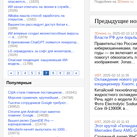
опасаются,...
(1820)
Подробнее на
3Dnews.ru
ИИ начал отвечать на звонки в службе...
(2026)
Alibaba нашла способ заработать на
открытом...
(1582)
Предыдущие но
Вашингтон расследует доступ Китая к...
(1689)
ИИ впервые создал жизнеспособные вирусы
3Dnews.ru
, 2025-02-10 12:
— в...
(1974)
Власти РФ для борьбы
В приложении ChatGPT появится генератор...
Правительство России
(1604)
кибермошенниками, пи
LG оправдалась за софт для мониторов,...
годы — он включает и
(1626)
помогут обезопасить 
Опасная тенденция: нашумевшая ИИ-
изображения: Jonas...
модель...
(1788)
<
3
4
5
6
7
8
9
10
>
iXBT
, 2025-02-10 11:35
Охлаждение нового уро
Популярные
кондиционеру Xiaomi,
Китайский техноблогер
США стали главным поставщиком...
(41641)
жидкостного охлажден
Морские сражения, крупнейшая...
(34768)
Речь идёт о модели X
Тысячи сотрудников Google требуют...
Фото Electrolytic Sod
(30952)
Core i9-13900K в...
Chrome для Android стал заметно
плавнее: Google...
(24838)
Вышел релиз OpenIDE Pro —
iXBT
, 2025-02-10 11:43
корпоративной...
(21474)
Этот крутой «Гелендв
Mitsubishi начнёт выпускать по 1000...
Mercedes-Benz AMG G 6
(20973)
Столичный дилер WeOn