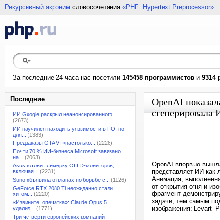
Рекурсивный акроним
словосочетания
«PHP: Hypertext Preprocessor»
За последние 24 часа нас посетили
145458 программистов
и
9314 
Последние
OpenAI показал
сгенерировала 
ИИ Google раскрыл неанонсированного...
(2673)
ИИ научился находить уязвимости в ПО, но
для...
(1383)
Предзаказы GTA VI «настолько...
(2228)
Почти 70 % ИИ-бизнеса Microsoft завязано
на...
(2063)
OpenAI впервые вышла
Asus готовит семёрку OLED-мониторов,
представляет ИИ как 
включая...
(2231)
Анимация, выполненна
Suno объявила о планах по борьбе с...
(1126)
от открытия огня и и
GeForce RTX 2080 Ti неожиданно стали
фрагмент демонстриру
хитом...
(2220)
задачи, тем самым по
«Извините, опечатка»: Claude Opus 5
изображения: Levart_P
удалил...
(1771)
Три четверти европейских компаний