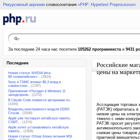
Рекурсивный акроним
словосочетания
«PHP: Hypertext Preprocessor»
За последние 24 часа нас посетили
105262 программиста
и
9431 р
Последние
Российские маг
цены на маркет
Новая статья: NVIDIA Vera:
88 «олимпийских»...
(2819)
Sony и TSMC вложат $6,3 млрд в
совместное...
(1787)
Приложение «Погода» в Windows 11
заподозрили...
(2270)
В Claude Code появится авторежим по...
(3194)
Ассоциация торговых 
(РАТЭК) обратилась в
Владелец неисправного модуля DDR5
Crucial...
(2508)
низкие цены на элект
Apple уже тестирует китайскую память
тяжело с ними конкур
CXMT,...
(1374)
РАТЭК просит регулят
Apple хочет устанавливать китайскую
антимонопольного зак
память...
(2308)
снижая цены товаров д
Новая статья: Обзор блока питания MSI
практикой вмешательс