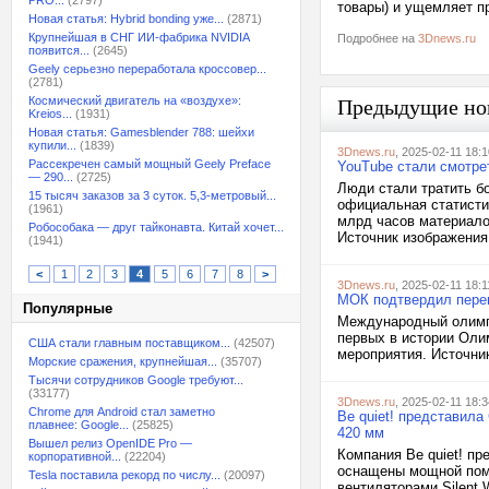
PRO...
(2797)
товары) и ущемляет пр
Новая статья: Hybrid bonding уже...
(2871)
Крупнейшая в СНГ ИИ-фабрика NVIDIA
Подробнее на
3Dnews.ru
появится...
(2645)
Geely серьезно переработала кроссовер...
(2781)
Космический двигатель на «воздухе»:
Предыдущие но
Kreios...
(1931)
Новая статья: Gamesblender 788: шейхи
купили...
(1839)
3Dnews.ru
, 2025-02-11 18:1
Рассекречен самый мощный Geely Preface
YouTube стали смотре
— 290...
(2725)
Люди стали тратить б
15 тысяч заказов за 3 суток. 5,3-метровый...
официальная статисти
(1961)
млрд часов материало
Робособака — друг тайконавта. Китай хочет...
Источник изображения:
(1941)
<
1
2
3
4
5
6
7
8
>
3Dnews.ru
, 2025-02-11 18:1
МОК подтвердил перен
Популярные
Международный олимпи
первых в истории Оли
США стали главным поставщиком...
(42507)
мероприятия. Источник
Морские сражения, крупнейшая...
(35707)
Тысячи сотрудников Google требуют...
(33177)
3Dnews.ru
, 2025-02-11 18:3
Chrome для Android стал заметно
Be quiet! представила
плавнее: Google...
(25825)
420 мм
Вышел релиз OpenIDE Pro —
Компания Be quiet! пр
корпоративной...
(22204)
оснащены мощной пом
Tesla поставила рекорд по числу...
(20097)
вентиляторами Silent