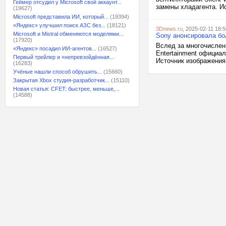
Геймер отсудил у Microsoft свой аккаунт...
замены хладагента. Ис
(19627)
Microsoft представила ИИ, который...
(19394)
«Яндекс» улучшил поиск АЗС без...
(18121)
3Dnews.ru
, 2025-02-11 18:5
Microsoft и Mistral обменяются моделями...
Sony анонсировала бол
(17920)
Вслед за многочислен
«Яндекс» посадил ИИ-агентов...
(16527)
Entertainment официа
Первый трейлер и «непревзойдённая...
Источник изображения
(16283)
Учёные нашли способ обрушить...
(15660)
Закрытая Xbox студия-разработчик...
(15110)
Новая статья: CFET: быстрее, меньше,...
(14588)