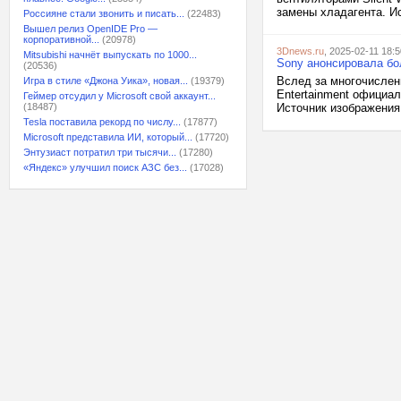
замены хладагента. Ис
Россияне стали звонить и писать...
(22483)
Вышел релиз OpenIDE Pro —
корпоративной...
(20978)
3Dnews.ru
, 2025-02-11 18:5
Mitsubishi начнёт выпускать по 1000...
Sony анонсировала бол
(20536)
Вслед за многочислен
Игра в стиле «Джона Уика», новая...
(19379)
Entertainment официа
Геймер отсудил у Microsoft свой аккаунт...
(18487)
Источник изображения
Tesla поставила рекорд по числу...
(17877)
Microsoft представила ИИ, который...
(17720)
Энтузиаст потратил три тысячи...
(17280)
«Яндекс» улучшил поиск АЗС без...
(17028)