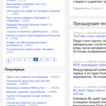
техники...
(1270)
товары) и ущемляет пр
Анонсирован смартфон Vivo S2 с
изогнутым...
(1420)
Подробнее на
3Dnews.ru
«Частный узел» Apple не оправдал название
—...
(1252)
Sony начала клеймить PlayStation 5
стикерами...
(1255)
Предыдущие но
Продажи консолей Nintendo Switch 2 в
прошлом...
(1379)
Соцсеть X лишилась директора по...
(1561)
3Dnews.ru
, 2025-02-11 18:1
Hisense открыла новый фирменный магазин
YouTube стали смотре
в...
(1483)
Люди стали тратить б
Google случайно раскрыла новые
официальная статисти
возможности...
(1542)
млрд часов материало
76 километров новой оптики: «Билайн»...
Источник изображения:
(1373)
<
4
5
6
7
8
9
10
11
3Dnews.ru
, 2025-02-11 18:1
>
МОК подтвердил перен
Популярные
Международный олимпи
первых в истории Оли
мероприятия. Источник
США стали главным поставщиком...
(40642)
Character.AI запустила короткие ИИ-
сериалы...
(40052)
3Dnews.ru
, 2025-02-11 18:3
Инженеры уложили HBM на бок —...
(39725)
Be quiet! представила
Морские сражения, крупнейшая...
(33889)
420 мм
Тысячи сотрудников Google требуют...
Компания Be quiet! пр
(29195)
оснащены мощной пом
Chrome для Android стал заметно
вентиляторами Silent
плавнее: Google...
(23554)