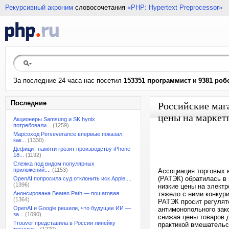
Рекурсивный акроним
словосочетания
«PHP: Hypertext Preprocessor»
За последние 24 часа нас посетил
153351 программист
и
9381 роб
Последние
Российские маг
цены на маркет
Акционеры Samsung и SK hynix
потребовали...
(1259)
Марсоход Perseverance впервые показал,
как...
(1330)
Дефицит памяти грозит производству iPhone
18...
(1192)
Слежка под видом популярных
приложений:...
(1153)
Ассоциация торговых 
(РАТЭК) обратилась в
OpenAI попросила суд отклонить иск Apple,...
(1396)
низкие цены на элект
Анонсирована Beaten Path — пошаговая...
тяжело с ними конкур
(1364)
РАТЭК просит регулят
OpenAI и Google решили, что будущее ИИ —
антимонопольного зак
за...
(1090)
снижая цены товаров д
Trouver представила в России линейку
практикой вмешательс