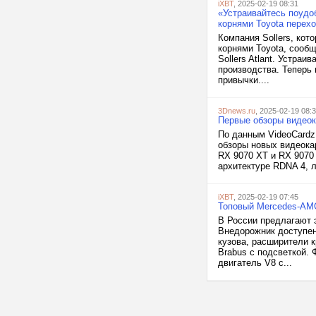
iXBT
, 2025-02-19 08:31
«Устраивайтесь поудо
корнями Toyota перех
Компания Sollers, ко
корнями Toyota, сооб
Sollers Atlant. Устраи
производства. Теперь
привычки....
3Dnews.ru
, 2025-02-19 08:
Первые обзоры видеок
По данным VideoCardz
обзоры новых видеока
RX 9070 XT и RX 9070
архитектуре RDNA 4, л
iXBT
, 2025-02-19 07:45
Топовый Mercedes-AMG
В России предлагают 
Внедорожник доступен
кузова, расширители 
Brabus с подсветкой.
двигатель V8 с...