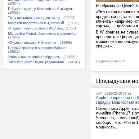
(20974)
Изображение Qwen2.5-
Геймер отсудил у Microsoft свой аккаунт...
«Это новая вариация 
(19061)
предлогом пытается в
Tesla поставила рекорд по числу...
(19040)
клиента - например, о
Microsoft представила ИИ, который...
(18677)
карты», — добавили в
«Яндекс» улучшил поиск АЗС без...
(17601)
В Wildberries не суще
Microsoft и Mistral обменяются моделями...
проверять информацию
(17246)
мошенники используют
«Яндекс» посадил ИИ-агентов...
(15899)
спешке».
Первый трейлер и «непревзойдённая...
(15627)
Учёные нашли способ обрушить...
(15153)
Подробнее на
iXBT
Закрытая Xbox студия-разработчик...
(14741)
Предыдущие но
iXBT
, 2025-02-19 08:22
Apple совершенно не б
зарядку мощностью вс
Поклонники Apple, ко
линейке iPhone 17 в э
Securities, полученно
сообщил, что iPhone 17
мощность...