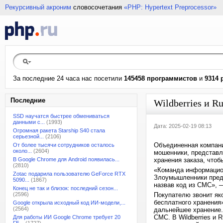
Рекурсивный акроним
словосочетания
«PHP: Hypertext Preprocessor»
За последние 24 часа нас посетили
145458 программистов
и
9314 
Последние
Wildberries и R
SSD научатся быстрее обмениваться
данными с...
(1993)
Дата: 2025-02-19 08:13
Огромная ракета Starship S40 стала
серьезной...
(2106)
Объединенная компания
От более тысячи сотрудников осталось
около...
(2604)
мошенники, представл
В Google Chrome для Android появилась...
хранения заказа, чтоб
(2810)
«Команда информацион
Zotac подарила пользователю GeForce RTX
Злоумышленники предла
5090...
(1867)
назвав код из СМС», 
Конец не так и близок: последний сезон...
(2596)
Покупателю звонит як
бесплатного хранения»
Google открыла исходный код ИИ-модели,...
(2564)
дальнейшее хранение. 
СМС. В Wildberries и 
Для работы ИИ Google Chrome требует 20