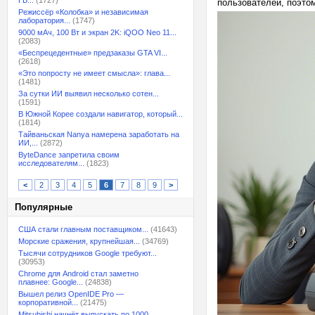
ГБ...
(1727)
пользователей, поэто
Режиссёр «Колобка» и независимая
лаборатория...
(1747)
9000 мАч, 100 Вт и экран 2K: iQOO Neo 11...
(2083)
«Беспрецедентные» предзаказы GTA VI...
(2618)
«Это попросту не имеет смысла»: глава...
(1481)
За сутки ИИ выявил несколько сотен...
(1591)
В Южной Корее создали навигатор, который...
(1814)
Тайваньская Nanya намерена заработать на
ИИ,...
(2872)
ByteDance запретила своим
исследователям...
(1823)
<
2
3
4
5
6
7
8
9
>
Популярные
США стали главным поставщиком...
(41643)
Морские сражения, крупнейшая...
(34769)
Тысячи сотрудников Google требуют...
(30953)
Chrome для Android стал заметно
плавнее: Google...
(24838)
Вышел релиз OpenIDE Pro —
корпоративной...
(21475)
Mitsubishi начнёт выпускать по 1000...