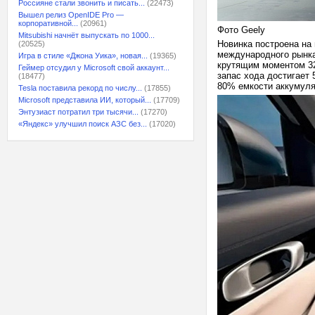
Россияне стали звонить и писать...
(22473)
Вышел релиз OpenIDE Pro —
корпоративной...
(20961)
Фото Geely
Mitsubishi начнёт выпускать по 1000...
Новинка построена на 
(20525)
международного рынка
Игра в стиле «Джона Уика», новая...
(19365)
крутящим моментом 32
Геймер отсудил у Microsoft свой аккаунт...
запас хода достигает 
(18477)
80% емкости аккумуля
Tesla поставила рекорд по числу...
(17855)
Microsoft представила ИИ, который...
(17709)
Энтузиаст потратил три тысячи...
(17270)
«Яндекс» улучшил поиск АЗС без...
(17020)