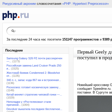
Рекурсивный акроним
словосочетания
«PHP: Hypertext Preprocessor»
За последние 24 часа нас посетили
151147 программистов
и
9389 
Последние
Первый Geely д
поступил в про
Samsung Galaxy S26 FE почти рассекречен
—...
(1173)
Российская замена Land Cruiser Prado 250
и...
(1525)
Жестокий боевик Condemned 2: Bloodshot
от...
(1135)
340 л. с, запас хода 867 км и встроенная...
(1136)
Новейший кроссовер G
Роскосмос готовит космическую замену...
сообщает Speedme.ru.
(1149)
поставки. В Сургуте а
Китай меняет стратегию чиповой гонки —...
(1029)
Неполадки у «Ростелекома» стали
причиной...
(1064)
Devolver выкатила последнее бесплатное...