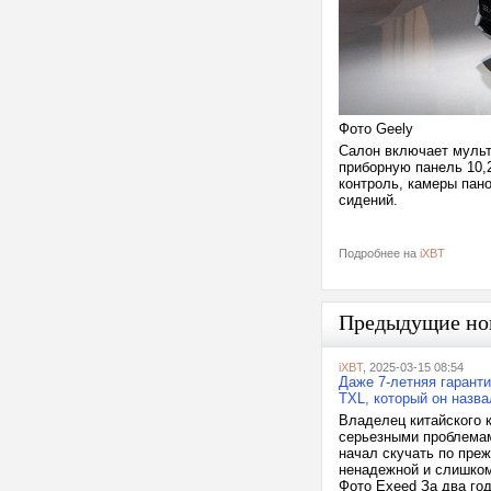
Фото Geely
Салон включает мульт
приборную панель 10,
контроль, камеры пан
сидений.
Подробнее на
iXBT
Предыдущие но
iXBT
, 2025-03-15 08:54
Даже 7-летняя гаранти
TXL, который он назв
Владелец китайского к
серьезными проблемам
начал скучать по пре
ненадежной и слишком
Фото Exeed За два год