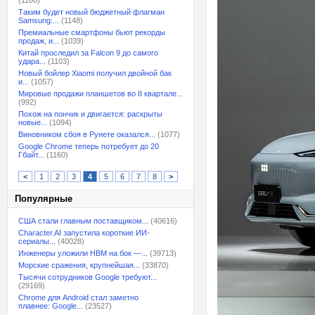
(1100)
Таким будет новый бюджетный флагман
Samsung:...
(1148)
Премиальные смартфоны бьют рекорды
продаж, и...
(1039)
Китай проследил за Falcon 9 до самого
удара...
(1103)
Новый бойлер Xiaomi получил двойной бак
и...
(1057)
Мировые продажи планшетов во II квартале...
(992)
Похож на пончик и двигается: раскрыты
новые...
(1094)
Виновником сбоя в Рунете оказался...
(1077)
Google Chrome теперь потребует до 20
Гбайт...
(1160)
<
1
2
3
4
5
6
7
8
>
Популярные
США стали главным поставщиком...
(40616)
Character.AI запустила короткие ИИ-
сериалы...
(40028)
Инженеры уложили HBM на бок —...
(39713)
Морские сражения, крупнейшая...
(33870)
Тысячи сотрудников Google требуют...
(29169)
Chrome для Android стал заметно
плавнее: Google...
(23527)