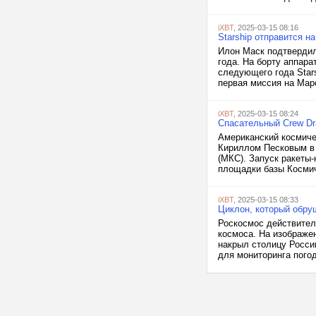
iXBT
, 2025-03-15 08:16
Starship отправится 
Илон Маск подтвердил
года. На борту аппара
следующего года Stars
первая миссия на Марс
iXBT
, 2025-03-15 08:24
Спасательный Crew Dr
Американский космиче
Кириллом Песковым в 
(МКС). Запуск ракеты-
площадки базы Космич
iXBT
, 2025-03-15 08:33
Циклон, который обру
Роскосмос действител
космоса. На изображен
накрыл столицу Росси
для мониторинга погод