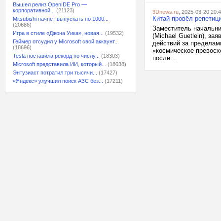
Вышел релиз OpenIDE Pro —
корпоративной...
(21123)
3Dnews.ru
, 2025-03-20 20:
Китай провёл репетиц
Mitsubishi начнёт выпускать по 1000...
(20686)
Заместитель начальни
Игра в стиле «Джона Уика», новая...
(19532)
(Michael Guetlein), з
Геймер отсудил у Microsoft свой аккаунт...
действий за пределам
(18696)
«космическое превосх
Tesla поставила рекорд по числу...
(18303)
после...
Microsoft представила ИИ, который...
(18038)
Энтузиаст потратил три тысячи...
(17427)
«Яндекс» улучшил поиск АЗС без...
(17211)