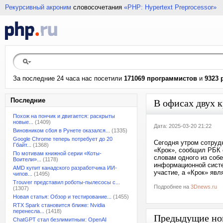
Рекурсивный акроним
словосочетания
«PHP: Hypertext Preprocessor»
За последние 24 часа нас посетили
171069 программистов
и
9323 
Последние
В офисах двух 
Похож на пончик и двигается: раскрыты
новые...
(1409)
Дата: 2025-03-20 21:22
Виновником сбоя в Рунете оказался...
(1335)
Google Chrome теперь потребует до 20
Сегодня утром сотруд
Гбайт...
(1368)
«Крок», сообщил РБК 
По мотивам книжной серии «Коты-
словам одного из соб
Воители»...
(1178)
информационной сист
AMD купит канадского разработчика ИИ-
участие, а «Крок» явл
чипов...
(1495)
Trouver представил роботы-пылесосы с...
Подробнее на
3Dnews.ru
(1307)
Новая статья: Обзор и тестирование...
(1455)
RTX Spark становится ближе: Nvidia
перенесла...
(1418)
Предыдущие но
ChatGPT стал безлимитным: OpenAI