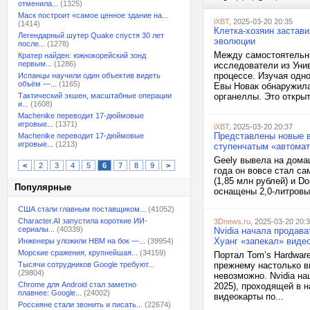
отменила...
(1325)
Маск построит «самое ценное здание на...
iXBT
, 2025-03-20 20:35
(1414)
Клетка-хозяин застав
Легендарный шутер Quake спустя 30 лет
эволюции
после...
(1278)
Между самостоятельн
Кратер найден: южнокорейский зонд
первым...
(1286)
исследователи из Уни
процессе. Изучая одн
Испанцы научили один объектив видеть
объём —...
(1165)
Евы Новак обнаружила
Тактический экшен, масштабные операции
органеллы. Это открыт
и...
(1608)
Machenike переводит 17-дюймовые
игровые...
(1371)
iXBT
, 2025-03-20 20:37
Представлены новые в
Machenike переводит 17-дюймовые
игровые...
(1213)
ступенчатым «автомат
Geely вывела на дома
<
2
3
4
5
6
7
8
9
>
года он вовсе стал са
(1,85 млн рублей) и Do
Популярные
оснащены 2,0-литровы
США стали главным поставщиком...
(41052)
Character.AI запустила короткие ИИ-
3Dnews.ru
, 2025-03-20 20:
сериалы...
(40339)
Nvidia начала продав
Хуанг «запекал» виде
Инженеры уложили HBM на бок —...
(39954)
Морские сражения, крупнейшая...
(34159)
Портал Tom’s Hardwar
Тысячи сотрудников Google требуют...
прежнему настолько в
(29804)
невозможно. Nvidia н
Chrome для Android стал заметно
2025), проходящей в 
плавнее: Google...
(24002)
видеокарты по...
Россияне стали звонить и писать...
(22674)