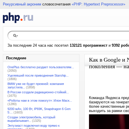
Рекурсивный акроним
словосочетания
«PHP: Hypertext Preprocessor»
За последние 24 часа нас посетил
132121 программист
и
9392 роб
Последние
Как в Google и 
поколения — на
OnePlus бесплатно раздает пользователям...
(2050)
Уцелевший после приводнения Starship...
(1806)
BMW уже не будет прежней: компания
запустила...
(1858)
В России создали радиационно-стойкий...
(1675)
Команда Яндекса пред
«Роботы нам в этом помогут»: Илон Маск...
базируются на генера
(1280)
более качественные р
9200 мАч, 100 Вт, IP69K, Snapdragon 6 Gen
выходить за рамки св
5:...
(1603)
Создан электромобиль, который
вырабатывает...
(1325)
Энтузиаст подключил воду прямо к