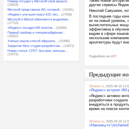
Также новые алгоритм
Геймер отсудил у Microsoft свой аккаунт...
другие сервисы Яндек
(19433)
Microsoft представила ИИ, который...
(19181)
Николай Савушкин, ко
«Яндекс» улучшил поиск АЗС без...
(17936)
В последние годы кач
Microsoft и Mistral обменяются моделями...
их на новый уровень,
(17710)
вычислительных мощно
«Яндекс» посадил ИИ-агентов...
(16284)
эффективна в обучении
Первый трейлер и «непревзойдённая...
видим в сфере языков
(16052)
нескольким компаниям 
Учёные нашли способ обрушить...
(15485)
архитектуры будут вн
Закрытая Xbox студия-разработчик...
(14971)
Новая статья: CFET: быстрее, меньше,...
(14372)
Подробнее на
iXBT
Предыдущие но
3Dnews.ru
, 2025-06-20 12:
«Яндекс» встроит ИИ-
«Яндекс» активно инте
разработчики создали
внедряться в продукт
время на поиске конте
3Dnews.ru
, 2025-06-20 12:
«Наконец-то Uncharted