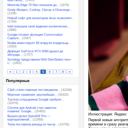
кристаллу...
(1403)
Motorola Edge 70 Neo показали до...
(1878)
Geely Monjaro, Coolray, Cityray и Okavango...
(1236)
Новый софт для мониторов Asus позволяет...
(1764)
Intel показала своё видение космических...
(1888)
Google готовит функцию Conversation
Capture...
(1587)
Nvidia инвестирует $3 млрд во владельца...
(1550)
Дефицит GeForce RTX 5090 дошел до
абсурда:...
(1757)
Synology представила NAS DiskStation neo+
с...
(1852)
<
1
2
3
4
5
6
7
8
>
Популярные
США стали главным поставщиком...
(42206)
Морские сражения, крупнейшая...
(35425)
Тысячи сотрудников Google требуют...
(32476)
Chrome для Android стал заметно
плавнее: Google...
(25483)
Иллюстрация: Яндекс
Вышел релиз OpenIDE Pro —
корпоративной...
(21958)
Первой новые алгорит
времени и сразу реаг
Tesla поставила рекорд по числу...
(19735)