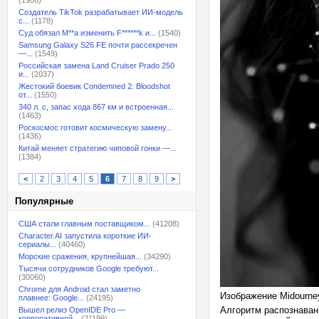
(1906)
Создатель TikTok разрабатывает ИИ-модель
с...
(1178)
Суд обязал M**a изменить F******k и...
(1540)
Samsung Galaxy S26 FE почти рассекречен
—...
(1549)
Российская замена Land Cruiser Prado 250
и...
(2037)
Жестокий боевик Condemned 2: Bloodshot
от...
(1550)
340 л. с, запас хода 867 км и встроенная...
(1463)
Роскосмос готовит космическую замену...
(1436)
Китай меняет стратегию чиповой гонки —...
(1384)
<
2
3
4
5
6
7
8
9
>
Популярные
США стали главным поставщиком...
(41208)
Character.AI запустила короткие ИИ-
сериалы...
(40460)
Морские сражения, крупнейшая...
(34290)
Тысячи сотрудников Google требуют...
(30060)
Chrome для Android стал заметно
Изображение Midourne
плавнее: Google...
(24195)
Алгоритм распознаван
Вышел релиз OpenIDE Pro —
корпоративной...
(21199)