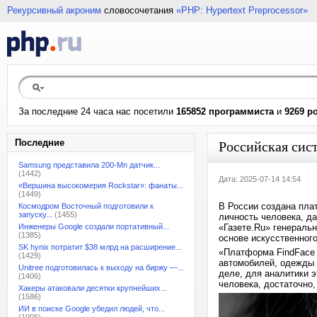
Рекурсивный акроним
словосочетания
«PHP: Hypertext Preprocessor»
За последние 24 часа нас посетили
165852 программиста
и
9269 р
Последние
Российская сис
Samsung представила 200-Мп датчик...
(1442)
Дата: 2025-07-14 14:54
«Вершина высокомерия Rockstar»: фанаты...
(1449)
В России создана плат
Космодром Восточный подготовили к
запуску...
(1455)
личность человека, да
Инженеры Google создали портативный...
«Газете.Ru» генераль
(1385)
основе искусственног
SK hynix потратит $38 млрд на расширение...
«Платформа FindFace 
(1429)
автомобилей, одежды 
Unitree подготовилась к выходу на биржу —...
деле, для аналитики э
(1406)
человека, достаточно,
Хакеры атаковали десятки крупнейших...
(1586)
ИИ в поиске Google убедил людей, что...