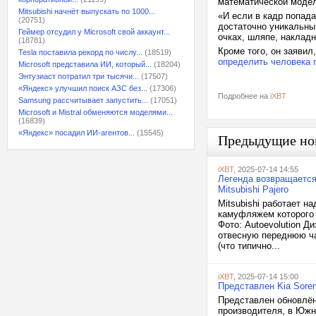
математической модел
Mitsubishi начнёт выпускать по 1000...
«И если в кадр попада
(20751)
достаточно уникальны,
Геймер отсудил у Microsoft свой аккаунт...
очках, шляпе, накладн
(18781)
Кроме того, он заявил
Tesla поставила рекорд по числу...
(18519)
определить человека 
Microsoft представила ИИ, который...
(18204)
Энтузиаст потратил три тысячи...
(17507)
«Яндекс» улучшил поиск АЗС без...
(17306)
Подробнее на
iXBT
Samsung рассчитывает запустить...
(17051)
Microsoft и Mistral обменяются моделями...
(16839)
«Яндекс» посадил ИИ-агентов...
(15545)
Предыдущие но
iXBT
, 2025-07-14 14:55
Легенда возвращается?
Mitsubishi Pajero
Mitsubishi работает н
камуфляжем которого 
Фото: Autoevolution Д
отвесную переднюю ча
(что типично...
iXBT
, 2025-07-14 15:00
Представлен Kia Sorent
Представлен обновлён
производителя, в Южн