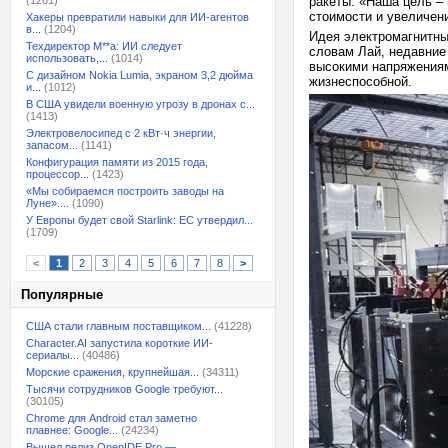
(1261)
ракеты. «Наша цель –
стоимости и увеличени
Хакеры превратили навыки для ИИ-агентов
в...
(1204)
Идея электромагнитны
Техдиректор M**a: ИИ следует
словам Лай, недавние 
использовать,...
(1014)
высокими напряжениям
С дизайном Nokia Lumia, экраном 3,2 дюйма
жизнеспособной.
и...
(1012)
В США увидели военную угрозу в дронах с...
(1413)
Электровелосипед с 2 кВт·ч энергии,
запасом...
(1141)
Конфигурация памяти из 2015 года,
процессор...
(1423)
«Мы собираемся построить заводы на
Луне»....
(1090)
У Европы будет свой Starlink: ЕС утвердил...
(1709)
<
1
2
3
4
5
6
7
8
>
Популярные
США стали главным поставщиком...
(41228)
Character.AI запустила короткие ИИ-
сериалы...
(40486)
Морские сражения, крупнейшая...
(34311)
Тысячи сотрудников Google требуют...
(30105)
Chrome для Android стал заметно
плавнее: Google...
(24234)
Вышел релиз OpenIDE Pro —