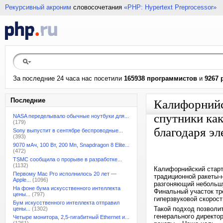
Рекурсивный акроним
словосочетания
«PHP: Hypertext Preprocessor»
За последние 24 часа нас посетили
165938 программистов
и
9267 
Последние
Калифорнийс
спутники как
NASA переделывало обычные ноутбуки для...
(179)
благодаря э
Sony выпустит в сентябре беспроводные...
(393)
9070 мАч, 100 Вт, 200 Мп, Snapdragon 8 Elite...
(472)
TSMC сообщила о прорыве в разработке...
(1132)
Калифорнийский старта
Первому Mac Pro исполнилось 20 лет —
традиционной ракеты-
Apple...
(1096)
разгоняющий небольшу
На фоне бума искусственного интеллекта
Финальный участок тр
цены...
(797)
гиперзвуковой скорос
Бум искусственного интеллекта отправил
Такой подход позволи
цены...
(1302)
генерального директо
Четыре монитора, 2,5-гигабитный Ethernet и...