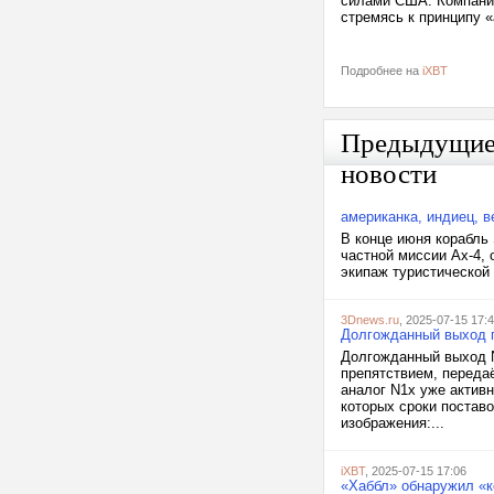
силами США. Компания
стремясь к принципу «
Подробнее на
iXBT
Предыдущи
новости
американка, индиец, в
В конце июня корабль
частной миссии Ax-4,
экипаж туристической
3Dnews.ru
, 2025-07-15 17:
Долгожданный выход п
Долгожданный выход N
препятствием, передаё
аналог N1x уже активн
которых сроки поставо
изображения:...
iXBT
, 2025-07-15 17:06
«Хаббл» обнаружил «к