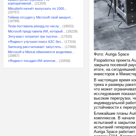
корпоративной...
(21204)
Mitsubishi начнёт выпускать по 1000...
(20757)
Геймер отсудил у Microsoft свой аккаунт...
(18789)
Tesla поставила рекорд по числу...
(18553)
Microsoft представила ИИ, который...
(18228)
Энтузиаст потратил три тысячи...
(17520)
«Яндекс» улучшил поиск АЗС без...
(17319)
Samsung рассчитывает запустить...
(17066)
Microsoft и Mistral обменяются моделями...
Фото: Auriga Space
(16867)
Разработка проекта A
«Яндекс» посадил ИИ-агентов...
(15558)
закрыла посевной раун
итоге, на сегодняшний
инвесторов и Министе
В настоящее время ко
трека и размеры ракет
что может ограничива
исследования показал
высокие перегрузки, 
индивидуальной работ
устойчивости к перегр
Ближайшие планы Aur
комплексов. В начале
испытаний в закрытом
испытаний гиперзвуко
Auriga Space работае