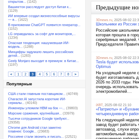
открытом...
(1142)
Предыдущие но
Вашингтон расследует доступ Китая к...
(1129)
ИИ впервые создал жизнеспособные вирусы
— в...
(1622)
3Dnews.ru
, 2025-08-02 22:
Школьники из России 
В приложении ChatGPT появится генератор...
(1152)
Российские школьники
LG оправдалась за софт для мониторов,...
которая прошла в гор
(1234)
серебряных медалей. 
Опасная тенденция: нашумевшая ИИ-
Председателя Правите
модель...
(1288)
Минцифры задумало лишить российских
детей...
(1283)
3Dnews.ru
, 2025-08-02 22:
Geely Monjaro выходит в премиум: в Китае...
Tesla будет использо
(1197)
Optimus
На уходящей неделе с
<
1
2
3
4
5
6
7
8
>
будет изготавливать д
2026 по 2033 годы. Не
Популярные
очередь использовать 
электромобилей....
США стали главным поставщиком...
(40749)
Character.AI запустила короткие ИИ-
сериалы...
(40140)
iXBT
, 2025-08-02 21:10
Инженеры уложили HBM на бок —...
(39803)
«Патриоты» и «Буханк
Морские сражения, крупнейшая...
(33979)
четырехдневную рабо
Тысячи сотрудников Google требуют...
На следующей неделе 
(29358)
завод будет работать
Chrome для Android стал заметно
автозавод, слухи опр
плавнее: Google...
(23683)
автомобильный завод 
Россияне стали звонить и писать...
(22521)
сокращенную рабочую.