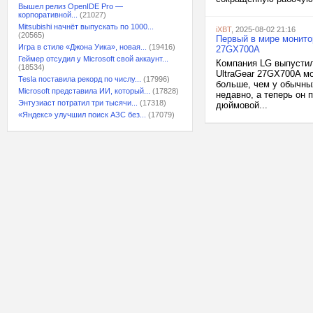
Вышел релиз OpenIDE Pro —
корпоративной...
(21027)
Mitsubishi начнёт выпускать по 1000...
iXBT
, 2025-08-02 21:16
(20565)
Первый в мире монитор
Игра в стиле «Джона Уика», новая...
(19416)
27GX700A
Геймер отсудил у Microsoft свой аккаунт...
Компания LG выпустил
(18534)
UltraGear 27GX700A мо
Tesla поставила рекорд по числу...
(17996)
больше, чем у обычны
Microsoft представила ИИ, который...
(17828)
недавно, а теперь он 
Энтузиаст потратил три тысячи...
(17318)
дюймовой...
«Яндекс» улучшил поиск АЗС без...
(17079)