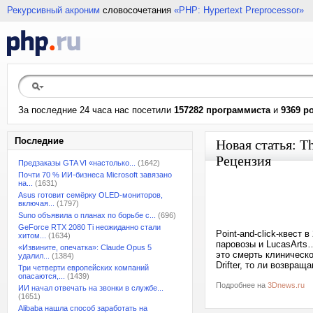
Рекурсивный акроним
словосочетания
«PHP: Hypertext Preprocessor»
За последние 24 часа нас посетили
157282 программиста
и
9369 р
Последние
Новая статья: T
Рецензия
Предзаказы GTA VI «настолько...
(1642)
Почти 70 % ИИ-бизнеса Microsoft завязано
на...
(1631)
Asus готовит семёрку OLED-мониторов,
включая...
(1797)
Suno объявила о планах по борьбе с...
(696)
GeForce RTX 2080 Ti неожиданно стали
Point-and-click-квест
хитом...
(1634)
паровозы и LucasArts…
«Извините, опечатка»: Claude Opus 5
это смерть клиническ
удалил...
(1384)
Drifter, то ли возвра
Три четверти европейских компаний
опасаются,...
(1439)
Подробнее на
3Dnews.ru
ИИ начал отвечать на звонки в службе...
(1651)
Alibaba нашла способ заработать на