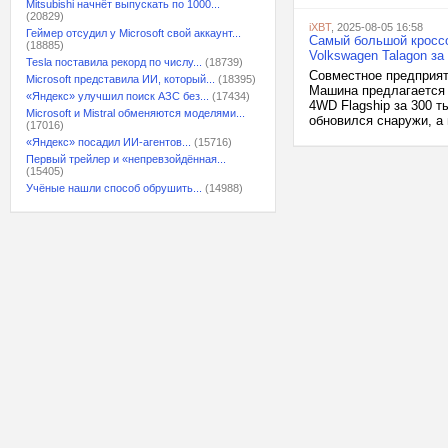
Mitsubishi начнёт выпускать по 1000...
(20829)
iXBT
, 2025-08-05 16:58
Геймер отсудил у Microsoft свой аккаунт...
Самый большой кроссо
(18885)
Volkswagen Talagon за
Tesla поставила рекорд по числу...
(18739)
Совместное предприят
Microsoft представила ИИ, который...
(18395)
Машина предлагается в
«Яндекс» улучшил поиск АЗС без...
(17434)
4WD Flagship за 300 т
Microsoft и Mistral обменяются моделями...
обновился снаружи, а 
(17016)
«Яндекс» посадил ИИ-агентов...
(15716)
Первый трейлер и «непревзойдённая...
(15405)
Учёные нашли способ обрушить...
(14988)