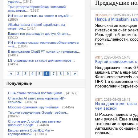
Предыдущие но
удалил...
(1641)
Три четверти европейских компаний
опасаются,...
(1698)
3Dnews.ru
, 2025-08-05 17:
ИИ начал отвечать на звонки в службе...
Honda и Mitsubishi за
(1898)
Alibaba нашла способ заработать на
Японский автоконцерн 
открытом...
(1414)
питаться за счёт эле
Вашингтон расследует доступ Китая к...
Речь идёт об элемент
(1512)
промышленности, сооб
ИИ впервые создал жизнеспособные вирусы
года...
— в...
(1864)
В приложении ChatGPT появится генератор...
(1481)
iXBT
, 2025-08-05 16:43
LG оправдалась за софт для мониторов,...
Крутой внедорожник ст
(1495)
Внедорожник Lexus GX 
машина стала еще бол
<
2
3
4
5
6
7
8
9
>
Фото: vossenwheels.c
HFX-1 в фирменном че
Популярные
преодолении серьезног
США стали главным поставщиком...
(41377)
Character.AI запустила короткие ИИ-
iXBT
, 2025-08-05 16:43
сериалы...
(40618)
Из-за двигателя такая
Морские сражения, крупнейшая...
(34454)
чем весной
Тысячи сотрудников Google требуют...
В Россию привезли удл
(30402)
млн рублей. Еще в ма
Chrome для Android стал заметно
технологии и премиал
плавнее: Google...
(24468)
Автомобиль оснащён б
Вышел релиз OpenIDE Pro —
полным...
корпоративной...
(21303)