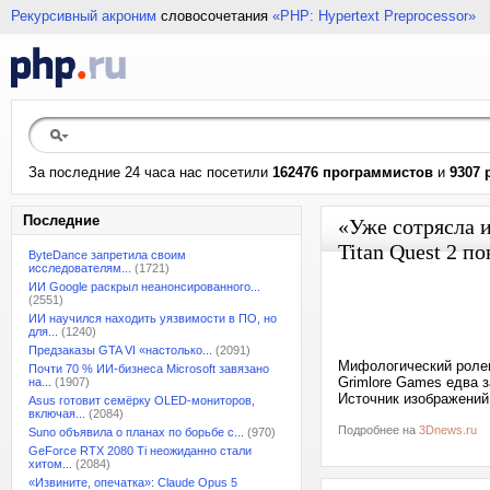
Рекурсивный акроним
словосочетания
«PHP: Hypertext Preprocessor»
За последние 24 часа нас посетили
162476 программистов
и
9307 
Последние
«Уже сотрясла и
Titan Quest 2 
ByteDance запретила своим
исследователям...
(1721)
ИИ Google раскрыл неанонсированного...
(2551)
ИИ научился находить уязвимости в ПО, но
для...
(1240)
Предзаказы GTA VI «настолько...
(2091)
Мифологический ролево
Почти 70 % ИИ-бизнеса Microsoft завязано
Grimlore Games едва з
на...
(1907)
Источник изображений
Asus готовит семёрку OLED-мониторов,
включая...
(2084)
Подробнее на
3Dnews.ru
Suno объявила о планах по борьбе с...
(970)
GeForce RTX 2080 Ti неожиданно стали
хитом...
(2084)
«Извините, опечатка»: Claude Opus 5