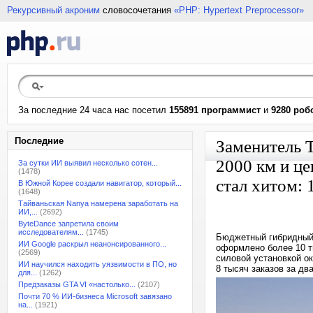
Рекурсивный акроним
словосочетания
«PHP: Hypertext Preprocessor»
За последние 24 часа нас посетил
155891 программист
и
9280 роб
Последние
Заменитель T
2000 км и це
За сутки ИИ выявил несколько сотен...
(1478)
стал хитом: 
В Южной Корее создали навигатор, который...
(1648)
Тайваньская Nanya намерена заработать на
ИИ,...
(2692)
ByteDance запретила своим
исследователям...
(1745)
Бюджетный гибридный
ИИ Google раскрыл неанонсированного...
оформлено более 10 т
(2569)
силовой установкой ок
ИИ научился находить уязвимости в ПО, но
8 тысяч заказов за дв
для...
(1262)
Предзаказы GTA VI «настолько...
(2107)
Почти 70 % ИИ-бизнеса Microsoft завязано
на...
(1921)