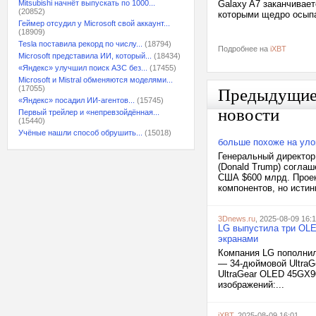
Mitsubishi начнёт выпускать по 1000...
Galaxy A7 заканчивает
(20852)
которыми щедро осыпа
Геймер отсудил у Microsoft свой аккаунт...
(18909)
Tesla поставила рекорд по числу...
(18794)
Подробнее на
iXBT
Microsoft представила ИИ, который...
(18434)
«Яндекс» улучшил поиск АЗС без...
(17455)
Microsoft и Mistral обменяются моделями...
(17055)
Предыдущи
«Яндекс» посадил ИИ-агентов...
(15745)
новости
Первый трейлер и «непревзойдённая...
(15440)
Учёные нашли способ обрушить...
(15018)
больше похоже на уло
Генеральный директор
(Donald Trump) соглаш
США $600 млрд. Проек
компонентов, но истин
3Dnews.ru
, 2025-08-09 16:
LG выпустила три OLE
экранами
Компания LG пополнил
— 34-дюймовой UltraG
UltraGear OLED 45GX9
изображений:...
iXBT
, 2025-08-09 16:01