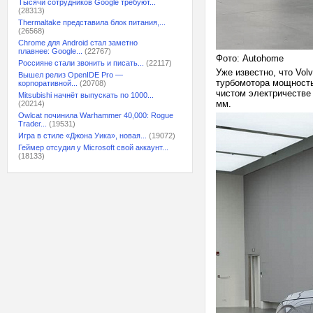
Тысячи сотрудников Google требуют...
(28313)
Thermaltake представила блок питания,...
(26568)
Chrome для Android стал заметно
плавнее: Google...
(22767)
Фото: Autohome
Россияне стали звонить и писать...
(22117)
Уже известно, что Vol
Вышел релиз OpenIDE Pro —
турбомотора мощность
корпоративной...
(20708)
чистом электричестве
Mitsubishi начнёт выпускать по 1000...
мм.
(20214)
Owlcat починила Warhammer 40,000: Rogue
Trader...
(19531)
Игра в стиле «Джона Уика», новая...
(19072)
Геймер отсудил у Microsoft свой аккаунт...
(18133)