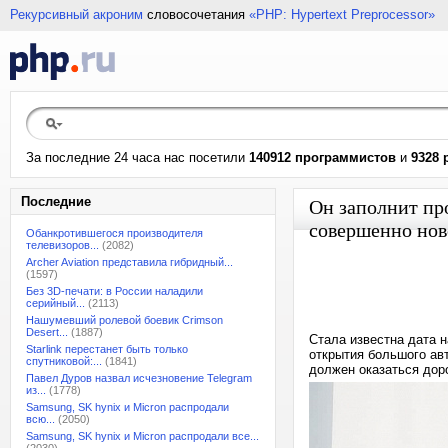
Рекурсивный акроним
словосочетания
«PHP: Hypertext Preprocessor»
За последние 24 часа нас посетили
140912 программистов
и
9328 
Последние
Он заполнит пр
совершенно нов
Обанкротившегося производителя
телевизоров...
(2082)
Archer Aviation представила гибридный...
(1597)
Без 3D-печати: в России наладили
серийный...
(2113)
Нашумевший ролевой боевик Crimson
Desert...
(1887)
Стала известна дата 
Starlink перестанет быть только
открытия большого ав
спутниковой:...
(1841)
должен оказаться дор
Павел Дуров назвал исчезновение Telegram
из...
(1778)
Samsung, SK hynix и Micron распродали
всю...
(2050)
Samsung, SK hynix и Micron распродали все...