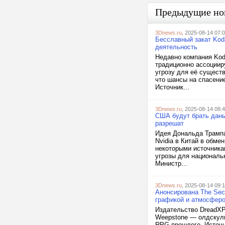
Предыдущие но
3Dnews.ru
, 2025-08-14 07:
Бесславный закат Kod
деятельность
Недавно компания Kod
традиционно ассоциир
угрозу для её сущест
что шансы на спасение
Источник...
3Dnews.ru
, 2025-08-14 08:
США будут брать дань
разрешат
Идея Дональда Трампа
Nvidia в Китай в обм
некоторыми источника
угрозы для националь
Министр...
3Dnews.ru
, 2025-08-14 09:
Анонсирована The Sec
графикой и атмосферо
Издательство DreadXP 
Weepstone — олдскул
RPG прошлого. Источн