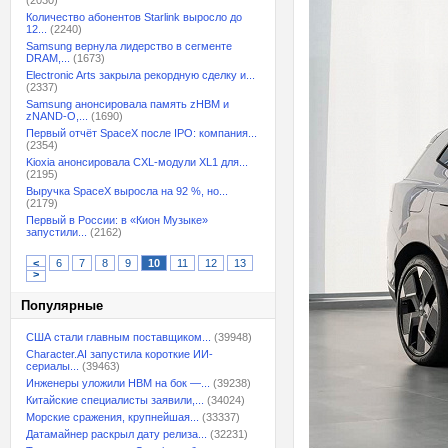
(2030)
Количество абонентов Starlink выросло до
12...
(2240)
Samsung вернула лидерство в сегменте
DRAM,...
(1673)
Electronic Arts закрыла рекордную сделку и...
(2337)
Samsung анонсировала память zHBM и
zNAND-O,...
(1690)
Первый отчёт SpaceX после IPO: компания...
(2354)
Kioxia анонсировала CXL-модули XL1 для...
(2195)
Выручка SpaceX выросла на 92 %, но...
(2179)
Первый в России: в «Кион Музыке»
запустили...
(2162)
<
6
7
8
9
10
11
12
13
>
Популярные
США стали главным поставщиком...
(39948)
Character.AI запустила короткие ИИ-
сериалы...
(39463)
Инженеры уложили HBM на бок —...
(39238)
Китайские специалисты заявили,...
(34024)
Морские сражения, крупнейшая...
(33337)
Датамайнер раскрыл дату релиза...
(32231)