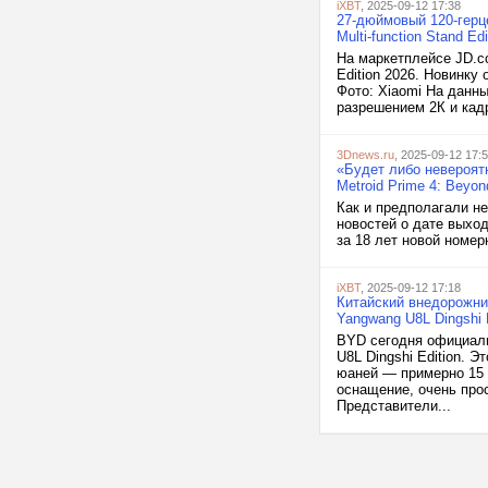
iXBT
, 2025-09-12 17:38
27-дюймовый 120-герц
Multi-function Stand Ed
На маркетплейсе JD.co
Edition 2026. Новинку 
Фото: Xiaomi На данн
разрешением 2К и кадр
3Dnews.ru
, 2025-09-12 17:
«Будет либо невероят
Metroid Prime 4: Beyo
Как и предполагали не
новостей о дате выход
за 18 лет новой номер
iXBT
, 2025-09-12 17:18
Китайский внедорожник
Yangwang U8L Dingshi 
BYD сегодня официал
U8L Dingshi Edition. 
юаней — примерно 15 
оснащение, очень про
Представители...