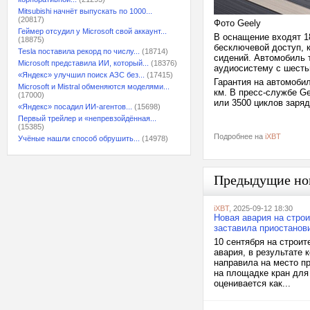
Mitsubishi начнёт выпускать по 1000...
(20817)
Фото Geely
Геймер отсудил у Microsoft свой аккаунт...
В оснащение входят 1
(18875)
бесключевой доступ, к
Tesla поставила рекорд по числу...
(18714)
сидений. Автомобиль 
Microsoft представила ИИ, который...
(18376)
аудиосистему с шест
«Яндекс» улучшил поиск АЗС без...
(17415)
Гарантия на автомобил
Microsoft и Mistral обменяются моделями...
км. В пресс-службе G
(17000)
или 3500 циклов заряд
«Яндекс» посадил ИИ-агентов...
(15698)
Первый трейлер и «непревзойдённая...
(15385)
Подробнее на
iXBT
Учёные нашли способ обрушить...
(14978)
Предыдущие но
iXBT
, 2025-09-12 18:30
Новая авария на стро
заставила приостанов
10 сентября на строи
авария, в результате 
направила на место п
на площадке кран для
оценивается как...