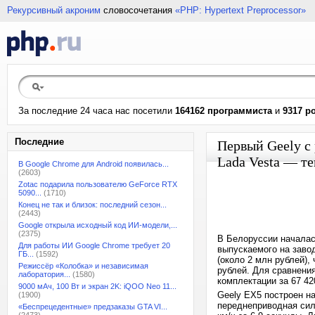
Рекурсивный акроним
словосочетания
«PHP: Hypertext Preprocessor»
За последние 24 часа нас посетили
164162 программиста
и
9317 р
Последние
Первый Geely с
Lada Vesta — те
В Google Chrome для Android появилась...
(2603)
Zotac подарила пользователю GeForce RTX
5090...
(1710)
Конец не так и близок: последний сезон...
(2443)
Google открыла исходный код ИИ-модели,...
(2375)
В Белоруссии началас
Для работы ИИ Google Chrome требует 20
выпускаемого на заво
ГБ...
(1592)
(около 2 млн рублей),
Режиссёр «Колобка» и независимая
рублей. Для сравнени
лаборатория...
(1580)
комплектации за 67 42
9000 мАч, 100 Вт и экран 2K: iQOO Neo 11...
Geely EX5 построен н
(1900)
переднеприводная сил
«Беспрецедентные» предзаказы GTA VI...