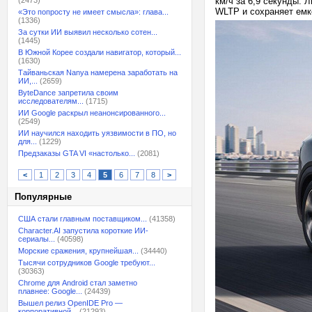
(2473)
км/ч за 6,9 секунды. 
WLTP и сохраняет емк
«Это попросту не имеет смысла»: глава...
(1336)
За сутки ИИ выявил несколько сотен...
(1445)
В Южной Корее создали навигатор, который...
(1630)
Тайваньская Nanya намерена заработать на
ИИ,...
(2659)
ByteDance запретила своим
исследователям...
(1715)
ИИ Google раскрыл неанонсированного...
(2549)
ИИ научился находить уязвимости в ПО, но
для...
(1229)
Предзаказы GTA VI «настолько...
(2081)
<
1
2
3
4
5
6
7
8
>
Популярные
США стали главным поставщиком...
(41358)
Character.AI запустила короткие ИИ-
сериалы...
(40598)
Морские сражения, крупнейшая...
(34440)
Тысячи сотрудников Google требуют...
(30363)
Chrome для Android стал заметно
плавнее: Google...
(24439)
Вышел релиз OpenIDE Pro —
корпоративной...
(21293)