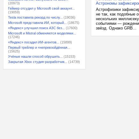
Астрономы зафиксиров
(20973)
Геймер отсудил у Microsoft свой аккаунт...
Астрофизики зафиксир
(19059)
не так, как подобные 
Tesla поставила рекорд по числу...
(19036)
нескольких миллисеку
Microsoft представила ИИ, который...
(18675)
событиями — рождение
звёзд. Однако GRB...
«Яндекс» улучшил поиск АЗС без...
(17600)
Microsoft и Mistral обменяются моделями...
(17246)
«Яндекс» посадил ИИ-агентов...
(15899)
Первый трейлер и «непревзойдённая...
(15625)
Учёные нашли способ обрушить...
(15153)
Закрытая Xbox студия-разработчик...
(14739)