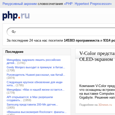
Рекурсивный акроним
словосочетания
«PHP: Hypertext Preprocessor»
За последние 24 часа нас посетили
145303 программиста
и
9314 р
Последние
V-Color предст
OLED-экраном
Минцифры задумало лишить российских
детей...
(1741)
Geely Monjaro выходит в премиум: в Китае...
(1708)
Руководитель Huawei рассказал, как Китай...
(1874)
Следующее крупное обновление для инди-
хита...
(1795)
Компания V-Color пре
что оснащены встроен
Минцифры: «Max в нашей жизни остается...
(1779)
на выставке Computex
API открывается: в Max разрешили
Gigabyte. Решение нап
создавать...
(1959)
Samsung представила 200-Мп датчик...
Подробнее на
3Dnews.ru
(1805)
«Вершина высокомерия Rockstar»: фанаты...