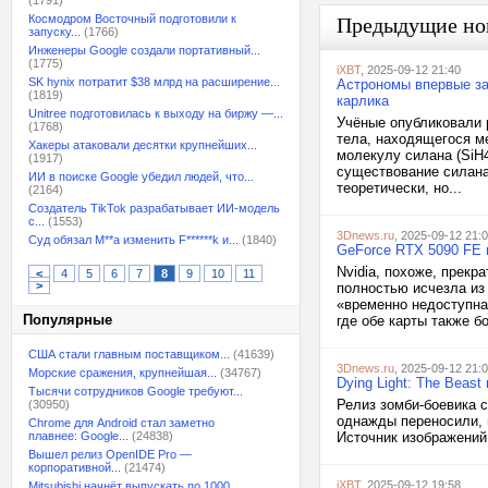
(1791)
Космодром Восточный подготовили к
Предыдущие но
запуску...
(1766)
Инженеры Google создали портативный...
(1775)
iXBT
, 2025-09-12 21:40
SK hynix потратит $38 млрд на расширение...
Астрономы впервые за
(1819)
карлика
Unitree подготовилась к выходу на биржу —...
Учёные опубликовали 
(1768)
тела, находящегося м
Хакеры атаковали десятки крупнейших...
молекулу силана (SiH
(1917)
существование силана
ИИ в поиске Google убедил людей, что...
теоретически, но...
(2164)
Создатель TikTok разрабатывает ИИ-модель
с...
(1553)
3Dnews.ru
, 2025-09-12 21:
Суд обязал M**a изменить F******k и...
(1840)
GeForce RTX 5090 FE 
Nvidia, похоже, прекр
<
4
5
6
7
8
9
10
11
>
полностью исчезла из
«временно недоступна
Популярные
где обе карты также б
США стали главным поставщиком...
(41639)
3Dnews.ru
, 2025-09-12 21:
Морские сражения, крупнейшая...
(34767)
Dying Light: The Beas
Тысячи сотрудников Google требуют...
Релиз зомби-боевика с
(30950)
однажды переносили, 
Chrome для Android стал заметно
плавнее: Google...
(24838)
Источник изображений
Вышел релиз OpenIDE Pro —
корпоративной...
(21474)
iXBT
, 2025-09-12 19:58
Mitsubishi начнёт выпускать по 1000...