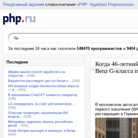
Рекурсивный акроним
словосочетания
«PHP: Hypertext Preprocessor»
За последние 24 часа нас посетили
148470 программистов
и
9404 
Последние
Когда 46-летни
Benz G-класса 
Alibaba нашла способ заработать на
открытом...
(248)
Вашингтон расследует доступ Китая к...
(245)
ИИ впервые создал жизнеспособные вирусы
— в...
(493)
В приложении ChatGPT появится генератор...
(538)
LG оправдалась за софт для мониторов,...
В московском автосал
(539)
первого поколения (W
Опасная тенденция: нашумевшая ИИ-
реставрацию в Германи
модель...
(528)
Минцифры задумало лишить российских
детей...
(541)
Geely Monjaro выходит в премиум: в Китае...
(624)