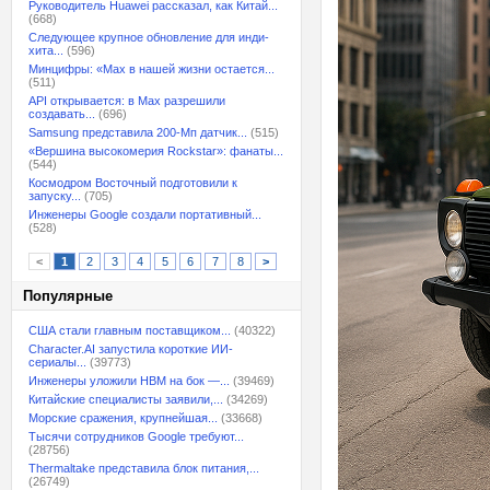
Руководитель Huawei рассказал, как Китай...
(668)
Следующее крупное обновление для инди-
хита...
(596)
Минцифры: «Max в нашей жизни остается...
(511)
API открывается: в Max разрешили
создавать...
(696)
Samsung представила 200-Мп датчик...
(515)
«Вершина высокомерия Rockstar»: фанаты...
(544)
Космодром Восточный подготовили к
запуску...
(705)
Инженеры Google создали портативный...
(528)
<
1
2
3
4
5
6
7
8
>
Популярные
США стали главным поставщиком...
(40322)
Character.AI запустила короткие ИИ-
сериалы...
(39773)
Инженеры уложили HBM на бок —...
(39469)
Китайские специалисты заявили,...
(34269)
Морские сражения, крупнейшая...
(33668)
Тысячи сотрудников Google требуют...
(28756)
Thermaltake представила блок питания,...
(26749)