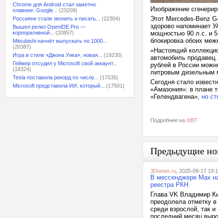
Chrome для Android стал заметно
Изображение сгенери
плавнее: Google...
(23209)
Этот Mercedes-Benz G
Россияне стали звонить и писать...
(22304)
здорово напоминает У
Вышел релиз OpenIDE Pro —
корпоративной...
(20857)
мощностью 90 л.с. и 
блокировка обоих меж
Mitsubishi начнёт выпускать по 1000...
(20387)
«Настоящий коллекцио
Игра в стиле «Джона Уика», новая...
(19230)
автомобиль продавец.
Геймер отсудил у Microsoft свой аккаунт...
рублей в России можно
(18324)
литровым дизельным 
Tesla поставила рекорд по числу...
(17535)
Сегодня стало известн
Microsoft представила ИИ, который...
(17501)
«Амазония»: в плане 
«Гелендвагена»,
но ст
Подробнее на
iXBT
Предыдущие но
3Dnews.ru
, 2025-09-17 19:
В мессенджере Max на
реестра РКН
Глава VK Владимир Ки
преодолела отметку в
среди взрослой, так 
последний месяц вырос