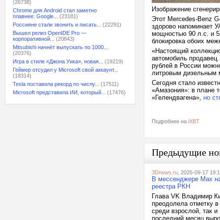
(26738)
Изображение сгенери
Chrome для Android стал заметно
плавнее: Google...
(23181)
Этот Mercedes-Benz G
Россияне стали звонить и писать...
(22291)
здорово напоминает У
Вышел релиз OpenIDE Pro —
мощностью 90 л.с. и 
корпоративной...
(20843)
блокировка обоих меж
Mitsubishi начнёт выпускать по 1000...
«Настоящий коллекцио
(20376)
автомобиль продавец.
Игра в стиле «Джона Уика», новая...
(19219)
рублей в России можно
Геймер отсудил у Microsoft свой аккаунт...
литровым дизельным 
(18314)
Сегодня стало известн
Tesla поставила рекорд по числу...
(17511)
«Амазония»: в плане 
Microsoft представила ИИ, который...
(17476)
«Гелендвагена»,
но ст
Подробнее на
iXBT
Предыдущие но
3Dnews.ru
, 2025-09-17 19:
В мессенджере Max на
реестра РКН
Глава VK Владимир Ки
преодолела отметку в
среди взрослой, так 
последний месяц вырос