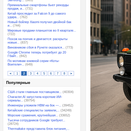
Samsung:...
(863)
Премиальные смартфоны бьют рекорды
продаж, и...
(731)
Китай проследил за Falcon 9 до самого
удара...
(762)
Новый бойлер Xiaomi получил двойной бак
и...
(744)
Мировые продажи планшетов во II квартале...
(722)
Похож на пончик и двигается: раскрыты
новые...
(837)
Виновником сбоя в Рунете оказался...
(773)
Google Chrome теперь потребует до 20
Гбайт...
(842)
По мотивам книжной серии «Коты-
Воители»...
(649)
<
1
2
3
4
5
6
7
8
>
Популярные
США стали главным поставщиком...
(40304)
Character.AI запустила короткие ИИ-
сериалы...
(39754)
Инженеры уложили HBM на бок —...
(39452)
Китайские специалисты заявили,...
(34249)
Морские сражения, крупнейшая...
(33652)
Тысячи сотрудников Google требуют...
(28724)
Thermaltake представила блок питания,...