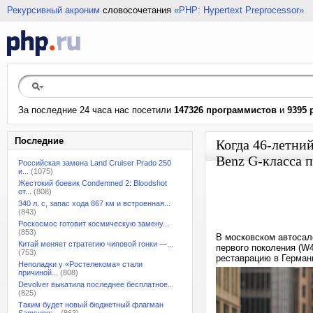
Рекурсивный акроним
словосочетания
«PHP: Hypertext Preprocessor»
За последние 24 часа нас посетили
147326 программистов
и
9395 
Последние
Когда 46-летни
Benz G-класса 
Российская замена Land Cruiser Prado 250
и...
(1075)
Жестокий боевик Condemned 2: Bloodshot
от...
(808)
340 л. с, запас хода 867 км и встроенная...
(843)
Роскосмос готовит космическую замену...
(853)
В московском автосал
Китай меняет стратегию чиповой гонки —...
первого поколения (W
(753)
реставрацию в Германи
Неполадки у «Ростелекома» стали
причиной...
(808)
Devolver выкатила последнее бесплатное...
(825)
Таким будет новый бюджетный флагман