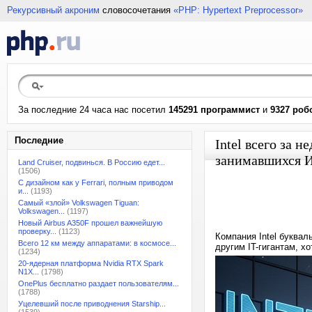
Рекурсивный акроним
словосочетания
«PHP: Hypertext Preprocessor»
За последние 24 часа нас посетил
145291 программист
и
9327 роб
Последние
Intel всего за 
занимавшихся И
Land Cruiser, подвинься. В Россию едет...
(1506)
С дизайном как у Ferrari, полным приводом
и...
(1193)
Самый «злой» Volkswagen Tiguan:
Volkswagen...
(1197)
Новый Airbus A350F прошел важнейшую
проверку...
(1123)
Компания Intel буква
Всего 12 км между аппаратами: в космосе...
другим IT-гигантам, х
(1234)
20-ядерная платформа Nvidia RTX Spark
N1X...
(1798)
OnePlus бесплатно раздает пользователям...
(1788)
Уцелевший после приводнения Starship...