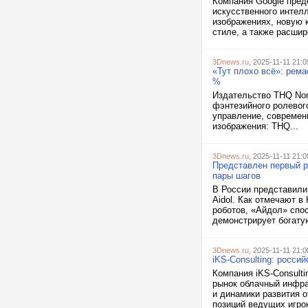
Компания Google пред
искусственного интел
изображениях, новую 
стиле, а также расшир
3Dnews.ru
, 2025-11-11 21:0
«Тут плохо всё»: рема
%
Издательство THQ Nord
фэнтезийного ролевого
управление, современ
изображения: THQ...
3Dnews.ru
, 2025-11-11 21:0
Представлен первый р
пары шагов
В России представили
Aidol. Как отмечают в
роботов, «Айдол» спос
демонстрирует богатую
3Dnews.ru
, 2025-11-11 21:0
iKS-Consulting: росси
Компания iKS-Consult
рынок облачный инфра
и динамики развития о
позиций ведущих игрок