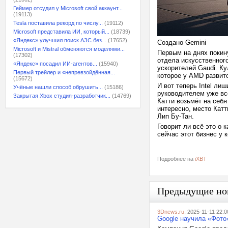
Геймер отсудил у Microsoft свой аккаунт...
(19113)
Tesla поставила рекорд по числу...
(19112)
Microsoft представила ИИ, который...
(18739)
«Яндекс» улучшил поиск АЗС без...
(17652)
Создано Gemini
Microsoft и Mistral обменяются моделями...
Первым на днях покину
(17302)
отдела искусственног
«Яндекс» посадил ИИ-агентов...
(15940)
ускорителей Gaudi. Ку
Первый трейлер и «непревзойдённая...
которое у AMD развит
(15672)
И вот теперь Intel ли
Учёные нашли способ обрушить...
(15186)
руководителем уже вс
Закрытая Xbox студия-разработчик...
(14769)
Катти возьмёт на себ
интересно, место Катти
Лип Бу-Тан.
Говорит ли всё это о 
сейчас этот бизнес у
Подробнее на
iXBT
Предыдущие но
3Dnews.ru
, 2025-11-11 22:0
Google научила «Фото