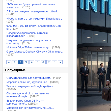
(1539)
BMW уже не будет прежней: компания
запустила...
(1578)
В России создали радиационно-стойкий...
(1449)
«Роботы нам в этом помогут»: Илон Маск...
(1047)
9200 мАч, 100 Вт, IP69K, Snapdragon 6 Gen
5:...
(1374)
Создан электромобиль, который
вырабатывает...
(1090)
Энтузиаст подключил воду прямо к
кристаллу...
(1139)
Motorola Edge 70 Neo показали до...
(1598)
Geely Monjaro, Coolray, Cityray и Okavango...
(1030)
<
1
2
3
4
5
6
7
8
>
Популярные
США стали главным поставщиком...
(41694)
Морские сражения, крупнейшая...
(34838)
Тысячи сотрудников Google требуют...
(31090)
Chrome для Android стал заметно
плавнее: Google...
(24913)
Вышел релиз OpenIDE Pro —
корпоративной...
(21523)
Mitsubishi начнёт выпускать по 1000...
(21002)