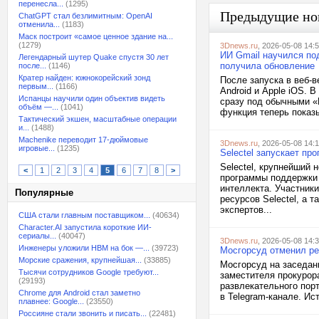
перенесла...
(1295)
Предыдущие но
ChatGPT стал безлимитным: OpenAI
отменила...
(1183)
Маск построит «самое ценное здание на...
(1279)
3Dnews.ru
, 2026-05-08 14:
ИИ Gmail научился по
Легендарный шутер Quake спустя 30 лет
получила обновление
после...
(1146)
Кратер найден: южнокорейский зонд
После запуска в веб-
первым...
(1166)
Android и Apple iOS. 
Испанцы научили один объектив видеть
сразу под обычными «
объём —...
(1041)
функция теперь показы
Тактический экшен, масштабные операции
и...
(1488)
Machenike переводит 17-дюймовые
3Dnews.ru
, 2026-05-08 14:1
игровые...
(1235)
Selectel запускает пр
Selectel, крупнейший 
<
1
2
3
4
5
6
7
8
>
программы поддержки 
интеллекта. Участники
Популярные
ресурсов Selectel, а 
экспертов...
США стали главным поставщиком...
(40634)
Character.AI запустила короткие ИИ-
сериалы...
(40047)
3Dnews.ru
, 2026-05-08 14:
Инженеры уложили HBM на бок —...
(39723)
Мосгорсуд отменил ре
Морские сражения, крупнейшая...
(33885)
Мосгорсуд на заседан
Тысячи сотрудников Google требуют...
заместителя прокурор
(29193)
развлекательного пор
Chrome для Android стал заметно
в Telegram-канале. Ис
плавнее: Google...
(23550)
Россияне стали звонить и писать...
(22481)