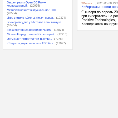
Вышел релиз OpenIDE Pro —
3Dnews.ru
, 2026-05-08 13:
корпоративной...
(20975)
Кибератаки пошли враз
Mitsubishi начнёт выпускать по 1000...
С января по апрель 2
(20534)
при кибератаках на р
Игра в стиле «Джона Уика», новая...
(19374)
Positive Technologies
Геймер отсудил у Microsoft свой аккаунт...
Касперского» обнаружи
(18484)
Tesla поставила рекорд по числу...
(17874)
Microsoft представила ИИ, который...
(17718)
Энтузиаст потратил три тысячи...
(17278)
«Яндекс» улучшил поиск АЗС без...
(17027)