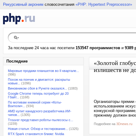
Рекурсивный акроним
словосочетания
«PHP: Hypertext Preprocessor»
За последние 24 часа нас посетили
153547 программистов
и
9389 
Последние
«Золотой глобу
излишеств не д
Мировые продажи планшетов во II квартале...
(996)
Похож на пончик и двигается: раскрыты
новые...
(1096)
Виновником сбоя в Рунете оказался...
(1083)
Google Chrome теперь потребует до 20
Гбайт...
(1168)
Организаторы премии 
По мотивам книжной серии «Коты-
использованием искусс
Воители»...
(934)
конкурсной программе
AMD купит канадского разработчика ИИ-
чипов...
(1305)
прежнему должен вноси
Trouver представил роботы-пылесосы с...
(1159)
Подробнее на
3Dnews.ru
Новая статья: Обзор и тестирование...
(1325)
RTX Spark становится ближе: Nvidia