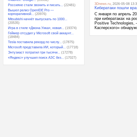
3Dnews.ru
, 2026-05-08 13:
Россияне стали звонить и писать...
(22481)
Кибератаки пошли враз
Вышел релиз OpenIDE Pro —
С января по апрель 2
корпоративной...
(20976)
при кибератаках на р
Mitsubishi начнёт выпускать по 1000...
(20535)
Positive Technologies
Касперского» обнаружи
Игра в стиле «Джона Уика», новая...
(19374)
Геймер отсудил у Microsoft свой аккаунт...
(18484)
Tesla поставила рекорд по числу...
(17875)
Microsoft представила ИИ, который...
(17718)
Энтузиаст потратил три тысячи...
(17278)
«Яндекс» улучшил поиск АЗС без...
(17027)