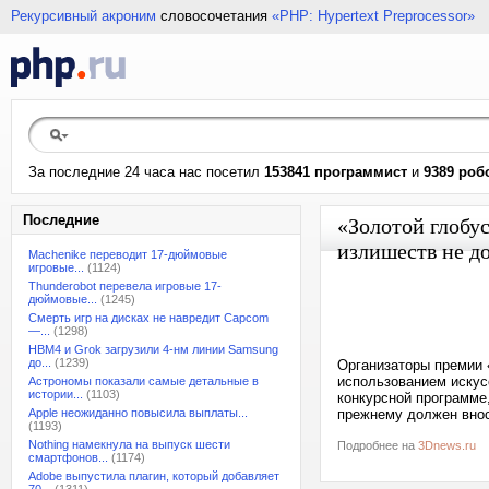
Рекурсивный акроним
словосочетания
«PHP: Hypertext Preprocessor»
За последние 24 часа нас посетил
153841 программист
и
9389 роб
Последние
«Золотой глобу
излишеств не д
Machenike переводит 17-дюймовые
игровые...
(1124)
Thunderobot перевела игровые 17-
дюймовые...
(1245)
Смерть игр на дисках не навредит Capcom
—...
(1298)
HBM4 и Grok загрузили 4-нм линии Samsung
до...
(1239)
Организаторы премии 
использованием искусс
Астрономы показали самые детальные в
истории...
(1103)
конкурсной программе
Apple неожиданно повысила выплаты...
прежнему должен вноси
(1193)
Nothing намекнула на выпуск шести
Подробнее на
3Dnews.ru
смартфонов...
(1174)
Adobe выпустила плагин, который добавляет