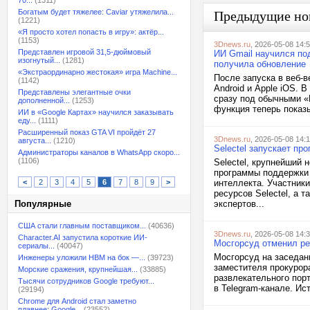
70...
(1311)
Богатым будет тяжелее: Caviar утяжелила...
Предыдущие но
(1221)
«Я просто хотел попасть в игру»: актёр...
(1153)
3Dnews.ru
, 2026-05-08 14:
Представлен игровой 31,5-дюймовый
ИИ Gmail научился по
изогнутый...
(1281)
получила обновление
«Экстраординарно жестокая» игра Machine...
После запуска в веб-
(1142)
Android и Apple iOS. 
Представлены элегантные очки
сразу под обычными «
дополненной...
(1253)
функция теперь показы
ИИ в «Google Картах» научился заказывать
еду...
(1111)
Расширенный показ GTA VI пройдёт 27
3Dnews.ru
, 2026-05-08 14:1
августа...
(1210)
Selectel запускает пр
Администраторы каналов в WhatsApp скоро...
(1106)
Selectel, крупнейший 
программы поддержки 
<
2
3
4
5
6
7
8
9
>
интеллекта. Участники
ресурсов Selectel, а 
Популярные
экспертов...
США стали главным поставщиком...
(40636)
3Dnews.ru
, 2026-05-08 14:
Character.AI запустила короткие ИИ-
Мосгорсуд отменил ре
сериалы...
(40047)
Мосгорсуд на заседан
Инженеры уложили HBM на бок —...
(39723)
заместителя прокурор
Морские сражения, крупнейшая...
(33885)
развлекательного пор
Тысячи сотрудников Google требуют...
в Telegram-канале. Ис
(29194)
Chrome для Android стал заметно
плавнее: Google...
(23552)