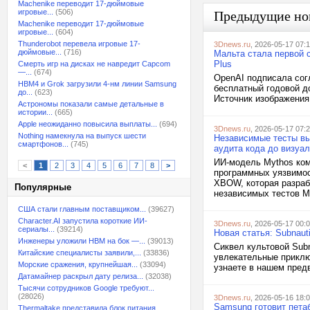
Machenike переводит 17-дюймовые
игровые...
(506)
Предыдущие но
Machenike переводит 17-дюймовые
игровые...
(604)
Thunderobot перевела игровые 17-
3Dnews.ru
, 2026-05-17 07:
дюймовые...
(716)
Мальта стала первой 
Plus
Смерть игр на дисках не навредит Capcom
—...
(674)
OpenAI подписала сог
HBM4 и Grok загрузили 4-нм линии Samsung
бесплатный годовой д
до...
(623)
Источник изображения: 
Астрономы показали самые детальные в
истории...
(665)
Apple неожиданно повысила выплаты...
(694)
3Dnews.ru
, 2026-05-17 07:
Nothing намекнула на выпуск шести
Независимые тесты вы
смартфонов...
(745)
аудита кода до визуал
ИИ-модель Mythos ком
<
1
2
3
4
5
6
7
8
>
программных уязвимос
XBOW, которая разраб
Популярные
независимых тестов My
США стали главным поставщиком...
(39627)
Character.AI запустила короткие ИИ-
3Dnews.ru
, 2026-05-17 00:
сериалы...
(39214)
Новая статья: Subnau
Инженеры уложили HBM на бок —...
(39013)
Сиквел культовой Subn
Китайские специалисты заявили,...
(33836)
увлекательные приклю
Морские сражения, крупнейшая...
(33094)
узнаете в нашем пред
Датамайнер раскрыл дату релиза...
(32038)
Тысячи сотрудников Google требуют...
(28026)
3Dnews.ru
, 2026-05-16 18:
Samsung готовит пета
Thermaltake представила блок питания,...