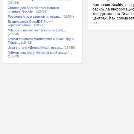
(26434)
Компания Scality, сп
Chrome для Android стал заметно
раскрыла информацию 
плавнее: Google...
(22472)
твердотельных Nearli
Россияне стали звонить и писать...
(22004)
центрах. Как сообщает
Вышел релиз OpenIDE Pro —
по...
корпоративной...
(20539)
Mitsubishi начнёт выпускать по 1000...
(20098)
Owlcat починила Warhammer 40,000: Rogue
Trader...
(19432)
Игра в стиле «Джона Уика», новая...
(18968)
Геймер отсудил у Microsoft свой аккаунт...
(18009)