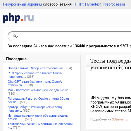
Рекурсивный акроним
словосочетания
«PHP: Hypertext Preprocessor»
За последние 24 часа нас посетили
136440 программистов
и
9307 
Последние
Тесты подтверд
уязвимостей, но
Новая статья: Обзор и тестирование...
(84)
RTX Spark становится ближе: Nvidia
перенесла...
(268)
ChatGPT стал безлимитным: OpenAI
отменила...
(378)
Маск построит «самое ценное здание на...
(510)
ИИ-модель Mythos ком
Легендарный шутер Quake спустя 30 лет
программных уязвимос
после...
(508)
XBOW, которая разраб
Кратер найден: южнокорейский зонд
первым...
(610)
независимых тестов My
Испанцы научили один объектив видеть
объём —...
(511)
Подробнее на
3Dnews.ru
Тактический экшен, масштабные операции
и...
(784)