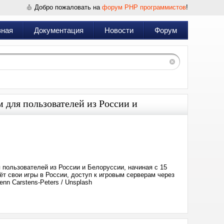
Добро пожаловать на
форум PHP программистов
!
вная
Документация
Новости
Форум
 для пользователей из России и
Дата:
2026-
05-
17
11:59
 пользователей из России и Белоруссии, начиная с 15
ёт свои игры в России, доступ к игровым серверам через
nn Carstens-Peters / Unsplash