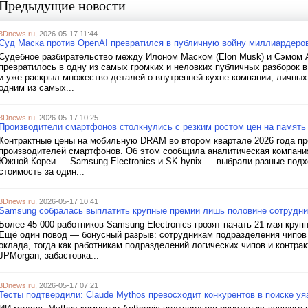
Предыдущие новости
3Dnews.ru
, 2026-05-17 11:44
Суд Маска против OpenAI превратился в публичную войну миллиардеро
Судебное разбирательство между Илоном Маском (Elon Musk) и Сэмом 
превратилось в одну из самых громких и неловких публичных разборок 
и уже раскрыл множество деталей о внутренней кухне компании, личных
одним из самых...
3Dnews.ru
, 2026-05-17 10:25
Производители смартфонов столкнулись с резким ростом цен на память
Контрактные цены на мобильную DRAM во втором квартале 2026 года пр
производителей смартфонов. Об этом сообщила аналитическая компания
Южной Кореи — Samsung Electronics и SK hynix — выбрали разные под
стоимость за один...
3Dnews.ru
, 2026-05-17 10:41
Samsung собралась выплатить крупные премии лишь половине сотрудни
Более 45 000 работников Samsung Electronics грозят начать 21 мая кру
Ещё один повод — бонусный разрыв: сотрудникам подразделения чипов
оклада, тогда как работникам подразделений логических чипов и контра
JPMorgan, забастовка...
3Dnews.ru
, 2026-05-17 07:21
Тесты подтвердили: Claude Mythos превосходит конкурентов в поиске уя