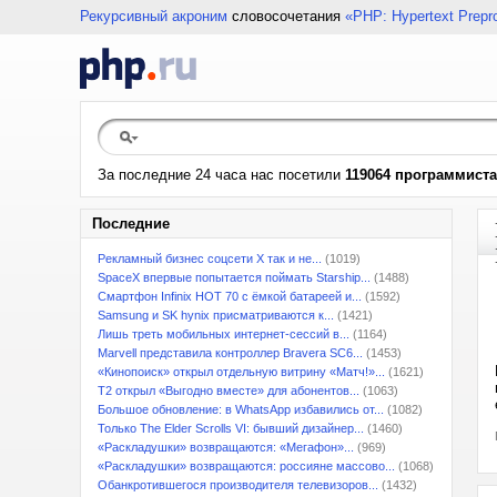
Рекурсивный акроним
словосочетания
«PHP: Hypertext Prepr
За последние 24 часа нас посетили
119064 программиста
Последние
Рекламный бизнес соцсети X так и не...
(1019)
SpaceX впервые попытается поймать Starship...
(1488)
Смартфон Infinix HOT 70 с ёмкой батареей и...
(1592)
Samsung и SK hynix присматриваются к...
(1421)
Лишь треть мобильных интернет-сессий в...
(1164)
Marvell представила контроллер Bravera SC6...
(1453)
«Кинопоиск» открыл отдельную витрину «Матч!»...
(1621)
T2 открыл «Выгодно вместе» для абонентов...
(1063)
Большое обновление: в WhatsApp избавились от...
(1082)
Только The Elder Scrolls VI: бывший дизайнер...
(1460)
«Раскладушки» возвращаются: «Мегафон»...
(969)
«Раскладушки» возвращаются: россияне массово...
(1068)
Обанкротившегося производителя телевизоров...
(1432)