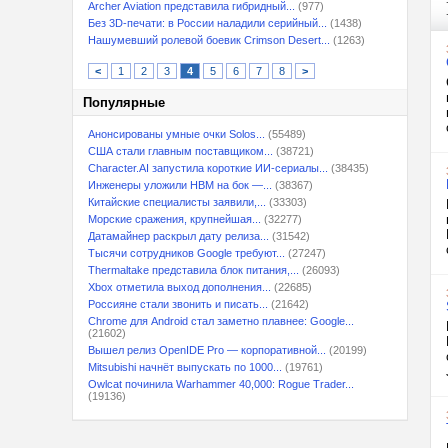
Archer Aviation представила гибридный...
(977)
Без 3D-печати: в России наладили серийный...
(1438)
Нашумевший ролевой боевик Crimson Desert...
(1263)
<
1
2
3
4
5
6
7
8
>
Популярные
Анонсированы умные очки Solos...
(55489)
США стали главным поставщиком...
(38721)
Character.AI запустила короткие ИИ-сериалы...
(38435)
Инженеры уложили HBM на бок —...
(38367)
Китайские специалисты заявили,...
(33303)
Морские сражения, крупнейшая...
(32277)
Датамайнер раскрыл дату релиза...
(31542)
Тысячи сотрудников Google требуют...
(27247)
Thermaltake представила блок питания,...
(26093)
Xbox отметила выход дополнения...
(22685)
Россияне стали звонить и писать...
(21642)
Chrome для Android стал заметно плавнее: Google...
(21602)
Вышел релиз OpenIDE Pro — корпоративной...
(20199)
Mitsubishi начнёт выпускать по 1000...
(19761)
Owlcat починила Warhammer 40,000: Rogue Trader...
(19136)