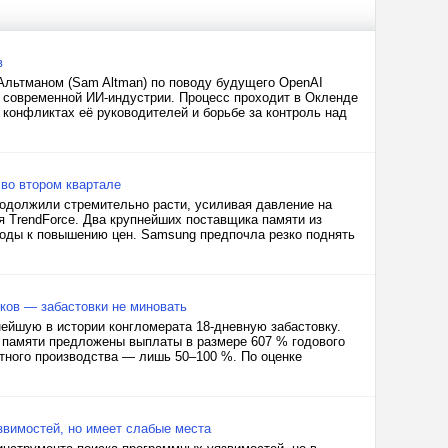
в
Альтманом (Sam Altman) по поводу будущего OpenAI
в современной ИИ-индустрии. Процесс проходит в Окленде
 конфликтах её руководителей и борьбе за контроль над
 во втором квартале
одолжили стремительно расти, усиливая давление на
 TrendForce. Два крупнейших поставщика памяти из
ходы к повышению цен. Samsung предпочла резко поднять
ков — забастовки не миновать
пнейшую в истории конгломерата 18-дневную забастовку.
 памяти предложены выплаты в размере 607 % годового
ктного производства — лишь 50–100 %. По оценке
звимостей, но имеет слабые места