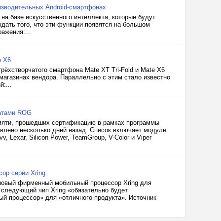
оизводительных Android-смартфонах
 на базе искусственного интеллекта, которые будут
дать того, что эти функции появятся на большом
ажения:...
e X6
рёхстворчатого смартфона Mate XT Tri-Fold и Mate X6
 магазинах вендора. Параллельно с этим стало известно
:...
латами ROG
мяти, прошедших сертификацию в рамках программы
влено несколько дней назад. Список включает модули
evv, Lexar, Silicon Power, TeamGroup, V-Color и Viper
ор серии Xring
 новый фирменный мобильный процессор Xring для
о следующий чип Xring «обязательно будет
ый процессор» для «отличного продукта». Источник