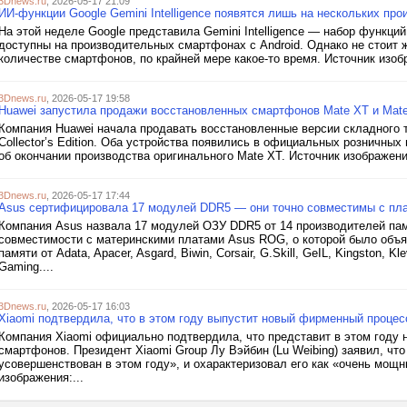
3Dnews.ru
, 2026-05-17 21:09
ИИ-функции Google Gemini Intelligence появятся лишь на нескольких пр
На этой неделе Google представила Gemini Intelligence — набор функций
доступны на производительных смартфонах с Android. Однако не стоит ж
количестве смартфонов, по крайней мере какое-то время. Источник изобр
3Dnews.ru
, 2026-05-17 19:58
Huawei запустила продажи восстановленных смартфонов Mate XT и Mat
Компания Huawei начала продавать восстановленные версии складного т
Collector’s Edition. Оба устройства появились в официальных розничных
об окончании производства оригинального Mate XT. Источник изображений
3Dnews.ru
, 2026-05-17 17:44
Asus сертифицировала 17 модулей DDR5 — они точно совместимы с п
Компания Asus назвала 17 модулей ОЗУ DDR5 от 14 производителей па
совместимости с материнскими платами Asus ROG, о которой было объя
памяти от Adata, Apacer, Asgard, Biwin, Corsair, G.Skill, GeIL, Kingston, Kl
Gaming....
3Dnews.ru
, 2026-05-17 16:03
Xiaomi подтвердила, что в этом году выпустит новый фирменный процесс
Компания Xiaomi официально подтвердила, что представит в этом году
смартфонов. Президент Xiaomi Group Лу Вэйбин (Lu Weibing) заявил, чт
усовершенствован в этом году», и охарактеризовал его как «очень мощн
изображения:...