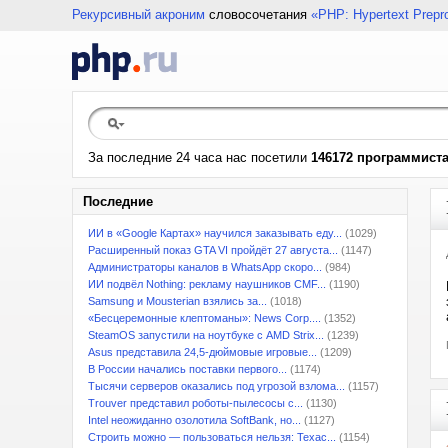
Рекурсивный акроним
словосочетания
«PHP: Hypertext Prepr
За последние 24 часа нас посетили
146172 программист
Последние
ИИ в «Google Картах» научился заказывать еду...
(1029)
Расширенный показ GTA VI пройдёт 27 августа...
(1147)
Администраторы каналов в WhatsApp скоро...
(984)
ИИ подвёл Nothing: рекламу наушников CMF...
(1190)
Samsung и Mousterian взялись за...
(1018)
«Бесцеремонные клептоманы»: News Corp....
(1352)
SteamOS запустили на ноутбуке с AMD Strix...
(1239)
Asus представила 24,5-дюймовые игровые...
(1209)
В России начались поставки первого...
(1174)
Тысячи серверов оказались под угрозой взлома...
(1157)
Trouver представил роботы-пылесосы с...
(1130)
Intel неожиданно озолотила SoftBank, но...
(1127)
Строить можно — пользоваться нельзя: Техас...
(1154)