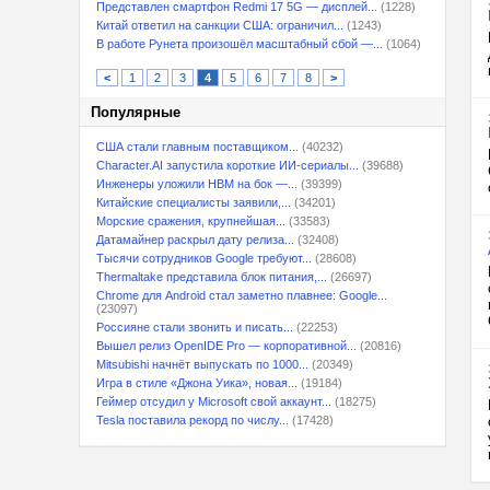
Представлен смартфон Redmi 17 5G — дисплей...
(1228)
Китай ответил на санкции США: ограничил...
(1243)
В работе Рунета произошёл масштабный сбой —...
(1064)
<
1
2
3
4
5
6
7
8
>
Популярные
США стали главным поставщиком...
(40232)
Character.AI запустила короткие ИИ-сериалы...
(39688)
Инженеры уложили HBM на бок —...
(39399)
Китайские специалисты заявили,...
(34201)
Морские сражения, крупнейшая...
(33583)
Датамайнер раскрыл дату релиза...
(32408)
Тысячи сотрудников Google требуют...
(28608)
Thermaltake представила блок питания,...
(26697)
Chrome для Android стал заметно плавнее: Google...
(23097)
Россияне стали звонить и писать...
(22253)
Вышел релиз OpenIDE Pro — корпоративной...
(20816)
Mitsubishi начнёт выпускать по 1000...
(20349)
Игра в стиле «Джона Уика», новая...
(19184)
Геймер отсудил у Microsoft свой аккаунт...
(18275)
Tesla поставила рекорд по числу...
(17428)