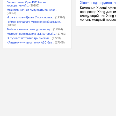
Вышел релиз OpenIDE Pro —
Xiaomi подтвердила, ч
корпоративной...
(20993)
Компания Xiaomi офиц
Mitsubishi начнёт выпускать по 1000...
процессор Xring для с
(20550)
следующий чип Xring «
Игра в стиле «Джона Уика», новая...
(19390)
«очень мощный процес
Геймер отсудил у Microsoft свой аккаунт...
(18500)
Tesla поставила рекорд по числу...
(17924)
Microsoft представила ИИ, который...
(17752)
Энтузиаст потратил три тысячи...
(17296)
«Яндекс» улучшил поиск АЗС без...
(17045)