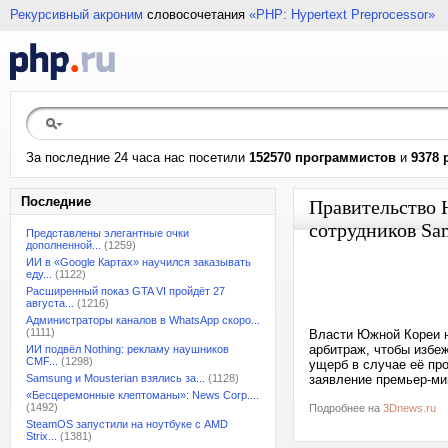
Рекурсивный акроним
словосочетания
«PHP: Hypertext Preprocessor»
За последние 24 часа нас посетили
152570 программистов
и
9378 
Последние
Правительство 
сотрудников Sa
Представлены элегантные очки
дополненной...
(1259)
ИИ в «Google Картах» научился заказывать
еду...
(1122)
Расширенный показ GTA VI пройдёт 27
августа...
(1216)
Администраторы каналов в WhatsApp скоро...
(1111)
Власти Южной Кореи н
арбитраж, чтобы избеж
ИИ подвёл Nothing: рекламу наушников
CMF...
(1298)
ущерб в случае её пр
Samsung и Mousterian взялись за...
(1128)
заявление премьер-ми
«Бесцеремонные клептоманы»: News Corp....
(1492)
Подробнее на
3Dnews.ru
SteamOS запустили на ноутбуке с AMD
Strix...
(1381)