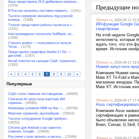
Asus представила 24,5-дюймовые игровые...
(1379)
Предыдущие но
В России начались поставки первого...
(1341)
Тысячи серверов оказались под угрозой
взлома...
(1308)
3Dnews.ru
, 2026-05-17 21:
ИИ-функции Google Gem
Trouver представил роботы-пылесосы с...
смартфонах
(1331)
Intel неожиданно озолотила SoftBank, но...
На этой неделе Google
(1308)
интеллекта, которые 
Строить можно — пользоваться нельзя:
ждать того, что эти ф
Техас...
(1276)
время. Источник изобр
Представлен смартфон Redmi 17 5G —
дисплей...
(1357)
Китай ответил на санкции США: ограничил...
3Dnews.ru
, 2026-05-17 19:
(1392)
Huawei запустила про
Компания Huawei нача
<
3
4
5
6
7
8
9
10
>
Mate XT Tri-Fold и Ma
магазинах вендора. П
Популярные
Mate XT. Источник изо
США стали главным поставщиком...
(40685)
Character.AI запустила короткие ИИ-
3Dnews.ru
, 2026-05-17 17:
сериалы...
(40081)
Asus сертифицировал
Инженеры уложили HBM на бок —...
(39756)
Компания Asus назвал
Морские сражения, крупнейшая...
(33910)
сертификацию в рамка
Тысячи сотрудников Google требуют...
было объявлено нескол
(29252)
Biwin, Corsair, G.Skill
Chrome для Android стал заметно
плавнее: Google...
(23606)
Россияне стали звонить и писать...
(22499)
3Dnews.ru
, 2026-05-17 16: