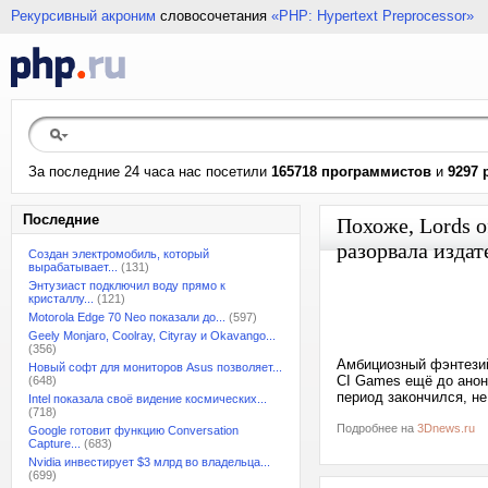
Рекурсивный акроним
словосочетания
«PHP: Hypertext Preprocessor»
За последние 24 часа нас посетили
165718 программистов
и
9297 
Последние
Похоже, Lords o
разорвала издат
Создан электромобиль, который
вырабатывает...
(131)
Энтузиаст подключил воду прямо к
кристаллу...
(121)
Motorola Edge 70 Neo показали до...
(597)
Geely Monjaro, Coolray, Cityray и Okavango...
(356)
Амбициозный фэнтезийн
Новый софт для мониторов Asus позволяет...
CI Games ещё до анон
(648)
период закончился, не
Intel показала своё видение космических...
(718)
Подробнее на
3Dnews.ru
Google готовит функцию Conversation
Capture...
(683)
Nvidia инвестирует $3 млрд во владельца...
(699)