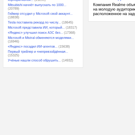
Компания Realme объя
Mitsubishi начнёт выпускать по 1000...
(20789)
на молодую аудиторию
расположенное на задн
Геймер отсудил у Microsoft свой аккаунт...
(18838)
Tesla поставила рекорд по числу...
(18645)
Microsoft представила ИИ, который...
(18317)
«Яндекс» улучшил поиск АЗС без...
(17368)
Microsoft и Mistral обменяются моделями...
(16946)
«Яндекс» посадил ИИ-агентов...
(15638)
Первый трейлер и «непревзойдённая...
(15325)
Учёные нашли способ обрушить...
(14932)