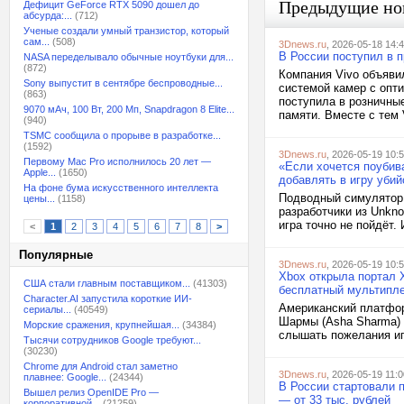
Предыдущие но
Дефицит GeForce RTX 5090 дошел до
абсурда:...
(712)
Ученые создали умный транзистор, который
сам...
(508)
3Dnews.ru
, 2026-05-18 14:
В России поступил в 
NASA переделывало обычные ноутбуки для...
(872)
Компания Vivo объяви
Sony выпустит в сентябре беспроводные...
системой камер с опт
(863)
поступила в розничные
9070 мАч, 100 Вт, 200 Мп, Snapdragon 8 Elite...
памяти. Вместе с тем 
(940)
TSMC сообщила о прорыве в разработке...
(1592)
3Dnews.ru
, 2026-05-19 10:
Первому Mac Pro исполнилось 20 лет —
«Если хочется поубива
Apple...
(1650)
добавлять в игру убий
На фоне бума искусственного интеллекта
Подводный симулятор 
цены...
(1158)
разработчики из Unkno
игра точно не пойдёт.
<
1
2
3
4
5
6
7
8
>
Популярные
3Dnews.ru
, 2026-05-19 10:
Xbox открыла портал X
США стали главным поставщиком...
(41303)
бесплатный мультипл
Character.AI запустила короткие ИИ-
Американский платфор
сериалы...
(40549)
Шармы (Asha Sharma) о
Морские сражения, крупнейшая...
(34384)
слышать пожелания игр
Тысячи сотрудников Google требуют...
(30230)
Chrome для Android стал заметно
3Dnews.ru
, 2026-05-19 11:0
плавнее: Google...
(24344)
В России стартовали 
Вышел релиз OpenIDE Pro —
— от 33 тыс. рублей
корпоративной...
(21259)