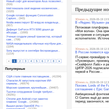
Новый софт для мониторов Asus позволяет...
(916)
Предыдущие но
Intel показала своё видение космических...
(1020)
Google готовит функцию Conversation
Capture...
(943)
3Dnews.ru
, 2026-05-19 13:
В «Яндекс Музыке» ра
Nvidia инвестирует $3 млрд во владельца...
(957)
Потоковая платформа
Дефицит GeForce RTX 5090 дошел до
«Моя волна». Она ори
абсурда:...
(1000)
настроение и ситуацию
Ученые создали умный транзистор, который
исполнителях. Источни
сам...
(708)
NASA переделывало обычные ноутбуки для...
(1164)
3Dnews.ru
, 2026-05-19 12:
Sony выпустит в сентябре беспроводные...
В России появится ед
(1214)
IT-сервис-провайдер 
«Лукоморье», произво
<
1
2
3
4
5
6
7
8
>
«Скайфолл Лабс» и ра
ЦИПР-2026 подписали 
Популярные
первой в России...
США стали главным поставщиком...
(41334)
Character.AI запустила короткие ИИ-
3Dnews.ru
, 2026-05-19 12:
сериалы...
(40574)
Похоже, Lords of the 
Морские сражения, крупнейшая...
(34407)
соглашение с Epic Ga
Тысячи сотрудников Google требуют...
Амбициозный фэнтезийн
(30291)
CI Games ещё до анон
Chrome для Android стал заметно
период закончился, не
плавнее: Google...
(24386)
Вышел релиз OpenIDE Pro —
корпоративной...
(21275)