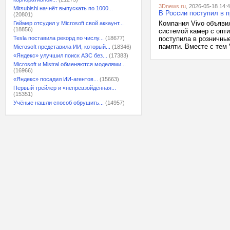
3Dnews.ru
, 2026-05-18 14:
Mitsubishi начнёт выпускать по 1000...
В России поступил в 
(20801)
Компания Vivo объяви
Геймер отсудил у Microsoft свой аккаунт...
(18856)
системой камер с опт
Tesla поставила рекорд по числу...
(18677)
поступила в розничные
памяти. Вместе с тем 
Microsoft представила ИИ, который...
(18346)
«Яндекс» улучшил поиск АЗС без...
(17383)
Microsoft и Mistral обменяются моделями...
(16966)
«Яндекс» посадил ИИ-агентов...
(15663)
Первый трейлер и «непревзойдённая...
(15351)
Учёные нашли способ обрушить...
(14957)