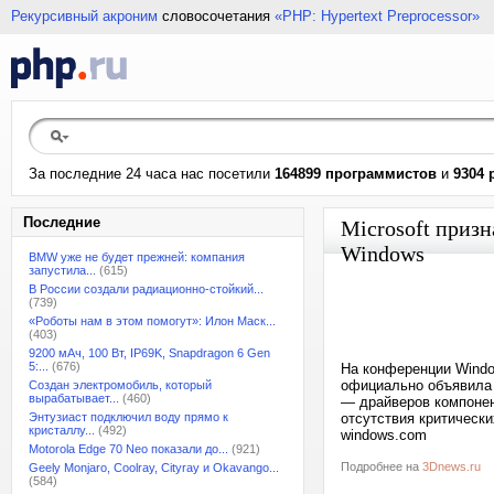
Рекурсивный акроним
словосочетания
«PHP: Hypertext Preprocessor»
За последние 24 часа нас посетили
164899 программистов
и
9304 
Последние
Microsoft призн
Windows
BMW уже не будет прежней: компания
запустила...
(615)
В России создали радиационно-стойкий...
(739)
«Роботы нам в этом помогут»: Илон Маск...
(403)
9200 мАч, 100 Вт, IP69K, Snapdragon 6 Gen
5:...
(676)
На конференции Window
официально объявила 
Создан электромобиль, который
вырабатывает...
(460)
— драйверов компонен
Энтузиаст подключил воду прямо к
отсутствия критически
кристаллу...
(492)
windows.com
Motorola Edge 70 Neo показали до...
(921)
Подробнее на
3Dnews.ru
Geely Monjaro, Coolray, Cityray и Okavango...
(584)