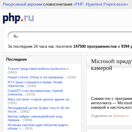
Рекурсивный акроним
словосочетания
«PHP: Hypertext Preprocessor»
За последние 24 часа нас посетили
147500 программистов
и
9394 
Последние
Microsoft прид
камерой
Trouver представил роботы-пылесосы с...
(1041)
Новая статья: Обзор и тестирование...
(1241)
RTX Spark становится ближе: Nvidia
перенесла...
(1192)
ChatGPT стал безлимитным: OpenAI
отменила...
(1073)
Совместно с программ
Маск построит «самое ценное здание на...
интеллекта — Microso
(1201)
камерой и настольног
Легендарный шутер Quake спустя 30 лет
после...
(1061)
Подробнее на
3Dnews.ru
Кратер найден: южнокорейский зонд
первым...
(1084)
Испанцы научили один объектив видеть
объём —...
(974)