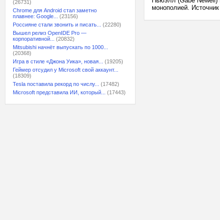
Ньюэлл (Gabe Newell)
(26731)
монополией. Источник 
Chrome для Android стал заметно
плавнее: Google...
(23156)
Россияне стали звонить и писать...
(22280)
Вышел релиз OpenIDE Pro —
корпоративной...
(20832)
Mitsubishi начнёт выпускать по 1000...
(20368)
Игра в стиле «Джона Уика», новая...
(19205)
Геймер отсудил у Microsoft свой аккаунт...
(18309)
Tesla поставила рекорд по числу...
(17482)
Microsoft представила ИИ, который...
(17443)