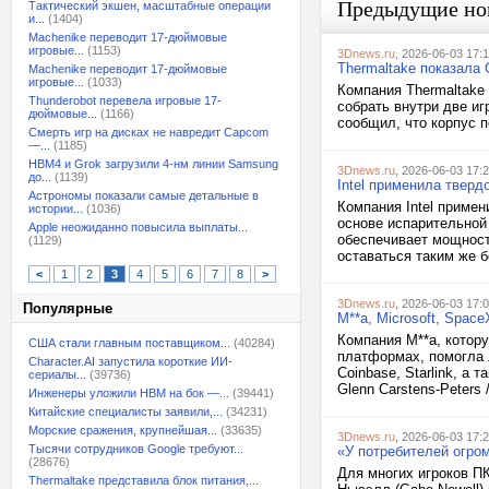
Предыдущие но
Тактический экшен, масштабные операции
и...
(1404)
Machenike переводит 17-дюймовые
игровые...
(1153)
3Dnews.ru
, 2026-06-03 17:
Thermaltake показала
Machenike переводит 17-дюймовые
игровые...
(1033)
Компания Thermaltake
Thunderobot перевела игровые 17-
собрать внутри две и
дюймовые...
(1166)
сообщил, что корпус п
Смерть игр на дисках не навредит Capcom
—...
(1185)
HBM4 и Grok загрузили 4-нм линии Samsung
3Dnews.ru
, 2026-06-03 17:
до...
(1139)
Intel применила твердо
Астрономы показали самые детальные в
Компания Intel примен
истории...
(1036)
основе испарительной 
Apple неожиданно повысила выплаты...
обеспечивает мощност
(1129)
оставаться таким же б
<
1
2
3
4
5
6
7
8
>
3Dnews.ru
, 2026-06-03 17:
Популярные
M**a, Microsoft, Spa
Компания M**a, котор
США стали главным поставщиком...
(40284)
платформах, помогла 
Character.AI запустила короткие ИИ-
Coinbase, Starlink, а
сериалы...
(39736)
Glenn Carstens-Peters /
Инженеры уложили HBM на бок —...
(39441)
Китайские специалисты заявили,...
(34231)
Морские сражения, крупнейшая...
(33635)
3Dnews.ru
, 2026-06-03 17:
Тысячи сотрудников Google требуют...
«У потребителей огро
(28676)
Для многих игроков ПК
Thermaltake представила блок питания,...