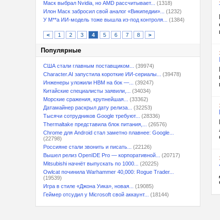
Маск выбрал Nvidia, но AMD рассчитывает...
(1318)
Илон Маск забросил свой аналог «Википедии»...
(1232)
У M**a ИИ-модель тоже вышла из-под контроля...
(1384)
<
1
2
3
4
5
6
7
8
>
Популярные
США стали главным поставщиком...
(39974)
Character.AI запустила короткие ИИ-сериалы...
(39478)
Инженеры уложили HBM на бок —...
(39247)
Китайские специалисты заявили,...
(34034)
Морские сражения, крупнейшая...
(33362)
Датамайнер раскрыл дату релиза...
(32253)
Тысячи сотрудников Google требуют...
(28336)
Thermaltake представила блок питания,...
(26576)
Chrome для Android стал заметно плавнее: Google...
(22798)
Россияне стали звонить и писать...
(22126)
Вышел релиз OpenIDE Pro — корпоративной...
(20717)
Mitsubishi начнёт выпускать по 1000...
(20225)
Owlcat починила Warhammer 40,000: Rogue Trader...
(19539)
Игра в стиле «Джона Уика», новая...
(19085)
Геймер отсудил у Microsoft свой аккаунт...
(18144)