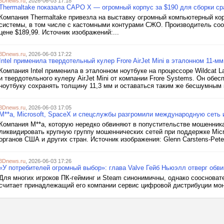
3Dnews.ru
, 2026-06-03 17:18
Thermaltake показала CAPO X — огромный корпус за $190 для сборки ср
Компания Thermaltake привезла на выставку огромный компьютерный ко
системы, в том числе с кастомными контурами СЖО. Производитель сооб
цене $189,99. Источник изображений:...
3Dnews.ru
, 2026-06-03 17:22
Intel применила твердотельный кулер Frore AirJet Mini в эталонном 11-мм
Компания Intel применила в эталонном ноутбуке на процессоре Wildcat 
и твердотельного кулеру AirJet Mini от компании Frore Systems. Он обе
ноутбуку сохранять толщину 11,3 мм и оставаться таким же бесшумным к
3Dnews.ru
, 2026-06-03 17:05
M**a, Microsoft, SpaceX и спецслужбы разгромили международную сеть
Компания M**a, которую нередко обвиняют в попустительстве мошенник
ликвидировать крупную группу мошеннических сетей при поддержке Micros
органов США и других стран. Источник изображения: Glenn Carstens-Peters
3Dnews.ru
, 2026-06-03 17:26
«У потребителей огромный выбор»: глава Valve Гейб Ньюэлл отверг обв
Для многих игроков ПК-гейминг и Steam синонимичны, однако соосновате
считает принадлежащий его компании сервис цифровой дистрибуции моно