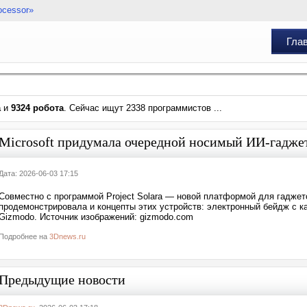
ocessor»
Гла
а
и
9324 робота
. Сейчас ищут 2338 программистов ...
Microsoft придумала очередной носимый ИИ-гадже
Дата: 2026-06-03 17:15
Совместно с программой Project Solara — новой платформой для гаджето
продемонстрировала и концепты этих устройств: электронный бейдж с к
Gizmodo. Источник изображений: gizmodo.com
Подробнее на
3Dnews.ru
Предыдущие новости