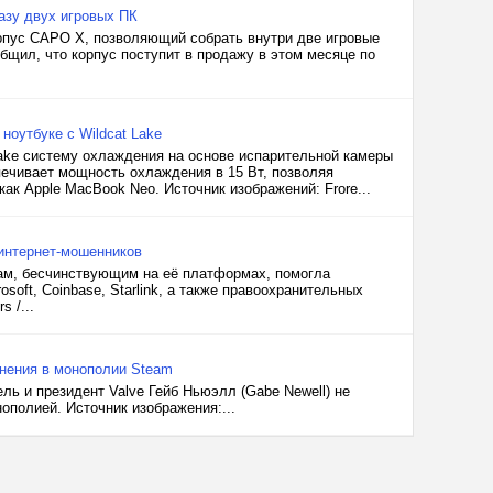
азу двух игровых ПК
рпус CAPO X, позволяющий собрать внутри две игровые
щил, что корпус поступит в продажу в этом месяце по
 ноутбуке с Wildcat Lake
Lake систему охлаждения на основе испарительной камеры
спечивает мощность охлаждения в 15 Вт, позволяя
ак Apple MacBook Neo. Источник изображений: Frore...
 интернет-мошенников
ам, бесчинствующим на её платформах, помогла
oft, Coinbase, Starlink, а также правоохранительных
 /...
инения в монополии Steam
ль и президент Valve Гейб Ньюэлл (Gabe Newell) не
полией. Источник изображения:...