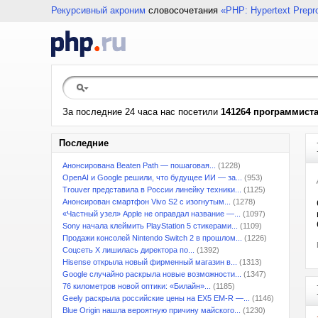
Рекурсивный акроним
словосочетания
«PHP: Hypertext Prepr
За последние 24 часа нас посетили
141264 программист
Последние
Анонсирована Beaten Path — пошаговая...
(1228)
OpenAI и Google решили, что будущее ИИ — за...
(953)
Trouver представила в России линейку техники...
(1125)
Анонсирован смартфон Vivo S2 с изогнутым...
(1278)
«Частный узел» Apple не оправдал название —...
(1097)
Sony начала клеймить PlayStation 5 стикерами...
(1109)
Продажи консолей Nintendo Switch 2 в прошлом...
(1226)
Соцсеть X лишилась директора по...
(1392)
Hisense открыла новый фирменный магазин в...
(1313)
Google случайно раскрыла новые возможности...
(1347)
76 километров новой оптики: «Билайн»...
(1185)
Geely раскрыла российские цены на EX5 EM-R —...
(1146)
Blue Origin нашла вероятную причину майского...
(1230)