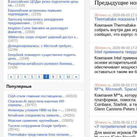
Предыдущие но
В российских ЦОДах резко подскочили цены
на...
(1316)
Европейские астрономы первыми
подтвердили...
(1233)
3Dnews.ru
, 2026-06-03 17:
Thermaltake показала
Samsung похвалилась рекордными
предзаказами...
(1455)
Компания Thermaltake
Kingdom Come Salvation не разочарует
собрать внутри две и
фанатов...
(1558)
сообщил, что корпус п
Wildberries скоро откроет широкий доступ к...
(1477)
Долицензировались: с Microsoft требуют...
3Dnews.ru
, 2026-06-03 17:
(1249)
Intel применила твердо
DeepSeek планирует существенно поднять
Компания Intel примен
цены...
(1549)
основе испарительной 
Разработка китайского ролевого боевика...
обеспечивает мощност
(1428)
оставаться таким же б
<
3
4
5
6
7
8
9
10
>
3Dnews.ru
, 2026-06-03 17:
Популярные
M**a, Microsoft, Spa
Компания M**a, котор
США стали главным поставщиком...
(40310)
платформах, помогла 
Character.AI запустила короткие ИИ-
Coinbase, Starlink, а
сериалы...
(39757)
Glenn Carstens-Peters /
Инженеры уложили HBM на бок —...
(39455)
Китайские специалисты заявили,...
(34251)
Морские сражения, крупнейшая...
(33655)
3Dnews.ru
, 2026-06-03 17:
Тысячи сотрудников Google требуют...
«У потребителей огро
(28741)
Для многих игроков ПК
Thermaltake представила блок питания,...