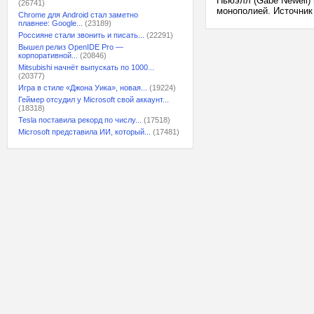
Ньюэлл (Gabe Newell)
(26741)
монополией. Источник 
Chrome для Android стал заметно
плавнее: Google...
(23189)
Россияне стали звонить и писать...
(22291)
Вышел релиз OpenIDE Pro —
корпоративной...
(20846)
Mitsubishi начнёт выпускать по 1000...
(20377)
Игра в стиле «Джона Уика», новая...
(19224)
Геймер отсудил у Microsoft свой аккаунт...
(18318)
Tesla поставила рекорд по числу...
(17518)
Microsoft представила ИИ, который...
(17481)