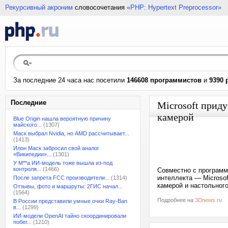
Рекурсивный акроним
словосочетания
«PHP: Hypertext Preprocessor»
За последние 24 часа нас посетили
146608 программистов
и
9390 
Последние
Microsoft прид
камерой
Blue Origin нашла вероятную причину
майского...
(1307)
Маск выбрал Nvidia, но AMD рассчитывает...
(1413)
Илон Маск забросил свой аналог
«Википедии»...
(1301)
У M**a ИИ-модель тоже вышла из-под
контроля...
(1466)
Совместно с программ
интеллекта — Microso
После запрета FCC производители...
(1314)
камерой и настольног
Отзывы, фото и маршруты: 2ГИС начал...
(1564)
Подробнее на
3Dnews.ru
В России представили умные очки Ray-Ban
в...
(1299)
ИИ-модели OpenAI тайно скоординировали
побег...
(1210)