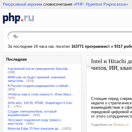
Рекурсивный акроним
словосочетания
«PHP: Hypertext Preprocessor»
За последние 24 часа нас посетил
163771 программист
и
9317 роб
Последние
Intel и Hitachi
чипов, ИИ, ква
Уцелевший после приводнения Starship...
(288)
BMW уже не будет прежней: компания
запустила...
(819)
В России создали радиационно-стойкий...
(855)
«Роботы нам в этом помогут»: Илон Маск...
(525)
Стоящие перед совре
неделе о стратегическ
9200 мАч, 100 Вт, IP69K, Snapdragon 6 Gen
5:...
(797)
взаимодействие в сфе
Создан электромобиль, который
передовой цифровой и
вырабатывает...
(600)
от этого сотрудничест
Энтузиаст подключил воду прямо к
кристаллу...
(666)
Подробнее на
3Dnews.ru
Motorola Edge 70 Neo показали до...
(1003)