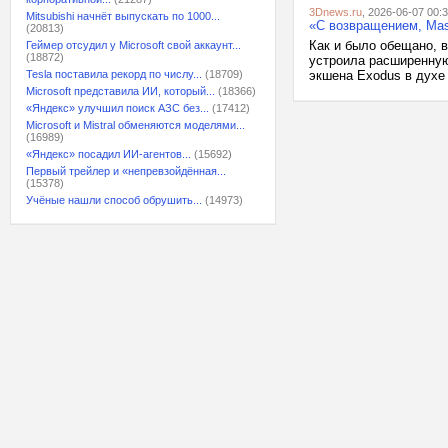
3Dnews.ru
, 2026-06-07 00:
Mitsubishi начнёт выпускать по 1000...
«С возвращением, Mas
(20813)
Как и было обещано, в
Геймер отсудил у Microsoft свой аккаунт...
(18872)
устроила расширенную
Tesla поставила рекорд по числу...
(18709)
экшена Exodus в духе 
Microsoft представила ИИ, который...
(18366)
«Яндекс» улучшил поиск АЗС без...
(17412)
Microsoft и Mistral обменяются моделями...
(16989)
«Яндекс» посадил ИИ-агентов...
(15692)
Первый трейлер и «непревзойдённая...
(15378)
Учёные нашли способ обрушить...
(14973)