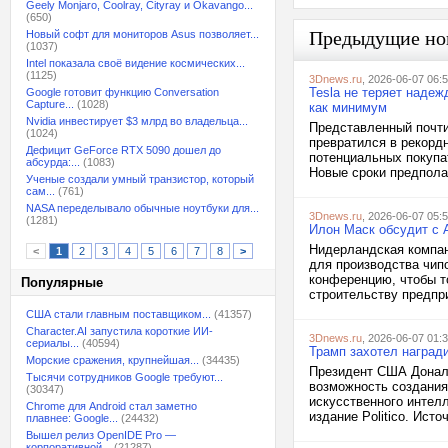
Geely Monjaro, Coolray, Cityray и Okavango...
(650)
Предыдущие но
Новый софт для мониторов Asus позволяет...
(1037)
Intel показала своё видение космических...
(1125)
3Dnews.ru
, 2026-06-07 06:
Tesla не теряет надеж
Google готовит функцию Conversation
Capture...
(1028)
как минимум
Nvidia инвестирует $3 млрд во владельца...
Представленный почти 
(1024)
превратился в рекордн
Дефицит GeForce RTX 5090 дошел до
потенциальных покупа
абсурда:...
(1083)
Новые сроки предполаг
Ученые создали умный транзистор, который
сам...
(761)
NASA переделывало обычные ноутбуки для...
3Dnews.ru
, 2026-06-07 05:
(1281)
Илон Маск обсудит с 
Нидерландская компан
<
1
2
3
4
5
6
7
8
>
для производства чип
конференцию, чтобы т
Популярные
строительству предпри
США стали главным поставщиком...
(41357)
Character.AI запустила короткие ИИ-
3Dnews.ru
, 2026-06-07 01:
сериалы...
(40594)
Трамп захотел наград
Морские сражения, крупнейшая...
(34435)
Президент США Донал
Тысячи сотрудников Google требуют...
возможность создания
(30347)
искусственного интел
Chrome для Android стал заметно
издание Politico. Источ
плавнее: Google...
(24432)
Вышел релиз OpenIDE Pro —
корпоративной...
(21287)