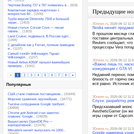
UI...
(1513)
Чертежи Boeing 737 и 787 появились в...
(829)
Предыдущие но
Компактная зарядка-«карточка» с
мощностью 80...
(1500)
Турбо-версия Dimensity 7500 и большой
экран...
(1453)
3Dnews.ru
, 2026-06-12 11:3
Nvidia начнёт продав
Новая статья: Corsair Cove — лихая
гавань....
(1303)
В прошлом месяце гла
Land Cruiser, подвинься. В Россию едет...
поставки центральных 
(1394)
Reuters сообщает, что
С дизайном как у Ferrari, полным приводом
процессоры Vera попад
и...
(1137)
Самый «злой» Volkswagen Tiguan:
Volkswagen...
(1167)
3Dnews.ru
, 2026-06-12 11:0
Новый Airbus A350F прошел важнейшую
«Важно лишь то, наско
проверку...
(1041)
конкуренции с GTA VI
Недавний перенос пом
<
1
2
3
4
5
6
7
8
>
близость от горячо ож
всё равно. Источник и
Популярные
США стали главным поставщиком...
(41644)
3Dnews.ru
, 2026-06-12 11:2
Морские сражения, крупнейшая...
(34771)
Слухи: разработку рем
Тысячи сотрудников Google требуют...
Предсказавший анонс р
(30958)
AestheticGamer (он ж
Chrome для Android стал заметно
игры серии от Capcom
плавнее: Google...
(24839)
Вышел релиз OpenIDE Pro —
корпоративной...
(21476)
3Dnews.ru
, 2026-06-12 11:3
Mitsubishi начнёт выпускать по 1000...
Google намерена узнат
(20975)