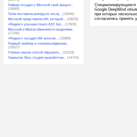
Специализирующееся н
Геймер отсудил у Microsoft свой аккаунт...
(19065)
Google DeepMind объя
при которых нескольк
Tesla поставила рекорд по числу...
(19040)
согласились принять у
Microsoft представила ИИ, который...
(18678)
«Яндекс» улучшил поиск АЗС без...
(17603)
Microsoft и Mistral обменяются моделями...
(17246)
«Яндекс» посадил ИИ-агентов...
(15899)
Первый трейлер и «непревзойдённая...
(15627)
Учёные нашли способ обрушить...
(15153)
Закрытая Xbox студия-разработчик...
(14743)