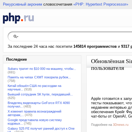
Рекурсивный акроним
словосочетания
«PHP: Hypertext Preprocessor»
За последние 24 часа нас посетили
145814 программистов
и
9317 
Последние
Обновлённая Si
пользователя
Subaru тратит по $10 000 на машину, чтобы...
(691)
Память на чипах CXMT покорила рубеж...
(758)
Китай обошёл США по расходам на
научные...
(918)
Бывший сотрудник SK hynix, передавший...
(625)
Apple готовится к зап
тесты показывают, что
Владелец видеокарты GeForce RTX 4090
получил...
(483)
недавнем интервью дл
X изменит правила вознаграждений
обеспечения Крейг Феде
авторам,...
(470)
чат-боты от OpenAI, G
Google представила новую систему
кодовых...
(745)
Подробнее на
3Dnews.ru
Galaxy S25 FE получит ранний доступ к One