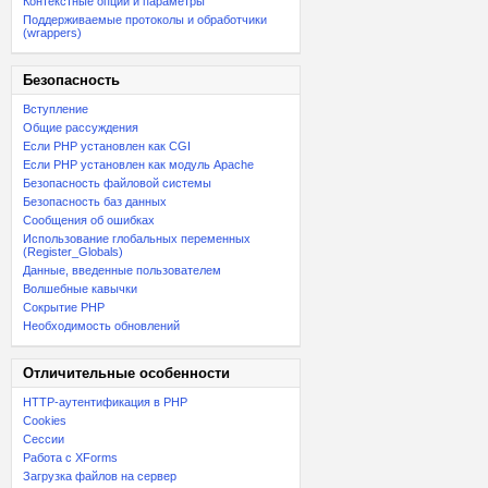
Контекстные опции и параметры
Поддерживаемые протоколы и обработчики
(wrappers)
Безопасность
Вступление
Общие рассуждения
Если PHP установлен как CGI
Если PHP установлен как модуль Apache
Безопасность файловой системы
Безопасность баз данных
Сообщения об ошибках
Использование глобальных переменных
(Register_Globals)
Данные, введенные пользователем
Волшебные кавычки
Сокрытие PHP
Необходимость обновлений
Отличительные особенности
HTTP-аутентификация в PHP
Cookies
Сессии
Работа с XForms
Загрузка файлов на сервер