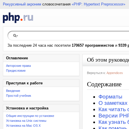
Рекурсивный акроним
словосочетания
«PHP: Hypertext Preprocessor»
За последние 24 часа нас посетили
170657 программистов
и
9339 
Оглавление
Об этом руковод
Авторские права
Предисловие
Вернуться к:
Appendices
Содержание
Приступая к работе
Введение
Форматы
Простой учебник
О заметках
Установка и настройка
Как читать
Версии PHP
Общие инструкции по установке
Установка на Unix системы
Как узнать
Установка на Mac OS X
Как помочь