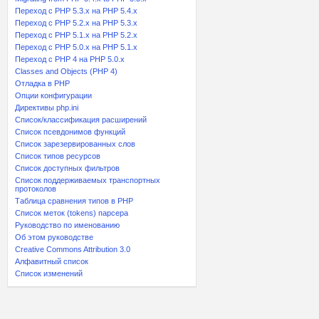
Переход с PHP 5.3.x на PHP 5.4.x
Переход c PHP 5.2.x на PHP 5.3.x
Переход с PHP 5.1.x на PHP 5.2.x
Переход с PHP 5.0.x на PHP 5.1.x
Переход с PHP 4 на PHP 5.0.x
Classes and Objects (PHP 4)
Отладка в PHP
Опции конфигурации
Директивы php.ini
Список/классификация расширений
Список псевдонимов функций
Список зарезервированных слов
Список типов ресурсов
Список доступных фильтров
Список поддерживаемых транспортных
протоколов
Таблица сравнения типов в PHP
Список меток (tokens) парсера
Руководство по именованию
Об этом руководстве
Creative Commons Attribution 3.0
Алфавитный список
Список изменений