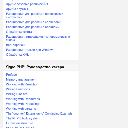
Другие базовые расширения
Другие службы
Расширения для работы с поисковыми
системами
Расширения для работы с серверами
Расширения для работы с сессиями
Обработка текста
Расширения, относящиеся к переменным и
типам
Веб-сервисы
Расширения только для Windows
Обработка XML
Ядро PHP: Руководство хакера
Preface
Memory management
Working with Variables
Writing Functions
Writing Classes
Working with Resources
Working with INI settings
Working with streams
The "counter" Extension - A Continuing Example
The PHP 5 build system
Extension structure