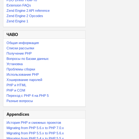
PDO Driver How-To
Extension FAQs
Zend Engine 2 API reference
Zend Engine 2 Opcodes
Zend Engine 1
ЧАВО
Общая информация
Списки рассылки
Получение PHP
Вопросы по Базам данных
Установка
Проблемы сборки
Использование PHP
Хэширование паролей
PHP и HTML
PHP и COM
Переход с PHP 4 на PHP 5
Разные вопросы
Appendices
История PHP и смежных проектов
Migrating from PHP 5.6.x to PHP 7.0.x
Migrating from PHP 5.5.x to PHP 5.6.x
Migrating from PHP 5.4.x to PHP 5.5.x