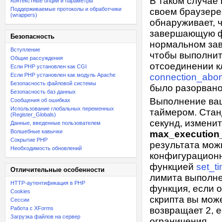
В таком случае 
Контекстные опции и параметры
Поддерживаемые протоколы и обработчики
своем браузере
(wrappers)
обнаруживает, 
завершающую фу
Безопасность
нормальном зав
Вступление
чтобы выполнит
Общие рассуждения
отсоединении к
Если PHP установлен как CGI
Если PHP установлен как модуль Apache
connection_abor
Безопасность файловой системы
было разорвано
Безопасность баз данных
Выполнение ваш
Сообщения об ошибках
Использование глобальных переменных
таймером. Стан
(Register_Globals)
секунд, измени
Данные, введенные пользователем
Волшебные кавычки
max_execution
Сокрытие PHP
результата мож
Необходимость обновлений
конфигурацион
функцией
set_ti
Отличительные особенности
лимита выполне
HTTP-аутентификация в PHP
функция, если 
Cookies
скрипта вы мож
Сессии
Работа с XForms
возвращает 2, 
Загрузка файлов на сервер
ограничения.