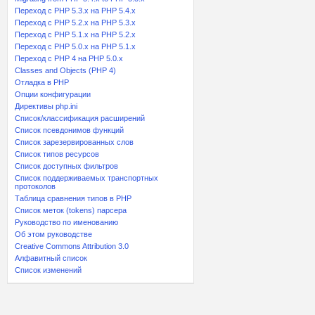
Переход с PHP 5.3.x на PHP 5.4.x
Переход c PHP 5.2.x на PHP 5.3.x
Переход с PHP 5.1.x на PHP 5.2.x
Переход с PHP 5.0.x на PHP 5.1.x
Переход с PHP 4 на PHP 5.0.x
Classes and Objects (PHP 4)
Отладка в PHP
Опции конфигурации
Директивы php.ini
Список/классификация расширений
Список псевдонимов функций
Список зарезервированных слов
Список типов ресурсов
Список доступных фильтров
Список поддерживаемых транспортных
протоколов
Таблица сравнения типов в PHP
Список меток (tokens) парсера
Руководство по именованию
Об этом руководстве
Creative Commons Attribution 3.0
Алфавитный список
Список изменений