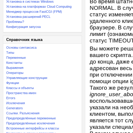
Во время штатн
Установка в системах Windows
Установка на платформах Cloud Computing
NORMAL. В случ
Менеджер процессов FastCGI (FPM)
статус изменяе
Установка расширений PECL
удаленного клие
Проблемы?
браузере. В сл
Конфигурация запуска
лимит (ознаком
Справочник языка
статус TIMEOUT
Вы можете реша
Основы синтаксиса
Типы
вашего скрипта
Переменные
до конца, даже 
Константы
адресован весь
Выражения
Операторы
при отключении
Управляющие конструкции
помощи опции i
Функции
Такого же резу
Классы и объекты
Пространства имен
ignore_user_abo
Errors
воспользовавш
Исключения
указали на нео
Generators
клиентом, выпо
Ссылки. Разъяснения
Предопределённые переменные
является тот сл
Предопределённые исключения
указали специа
Встроенные интерфейсы и классы