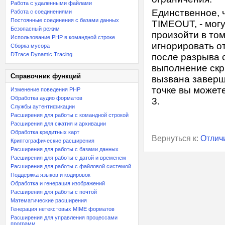
Работа с удаленными файлами
Единственное, ч
Работа с соединениями
Постоянные соединения с базами данных
TIMEOUT, - мог
Безопасный режим
произойти в том
Использование PHP в командной строке
игнорировать о
Сборка мусора
DTrace Dynamic Tracing
после разрыва 
выполнение скр
Справочник функций
вызвана заверш
точке вы может
Изменение поведения PHP
Обработка аудио форматов
3.
Службы аутентификации
Расширения для работы с командной строкой
Расширения для сжатия и архивации
Обработка кредитных карт
Вернуться к:
Отлич
Криптографические расширения
Расширения для работы с базами данных
Расширения для работы с датой и временем
Расширения для работы с файловой системой
Поддержка языков и кодировок
Обработка и генерация изображений
Расширения для работы с почтой
Математические расширения
Генерация нетекстовых MIME форматов
Расширения для управления процессами
программ