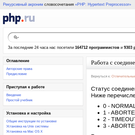
Рекурсивный акроним
словосочетания
«PHP: Hypertext Preprocessor»
За последние 24 часа нас посетили
164712 программистов
и
9303 
Оглавление
Работа с соедин
Авторские права
Предисловие
Вернуться к:
Отличительные
Приступая к работе
Статус соедине
Ниже перечисле
Введение
Простой учебник
0 - NORMA
1 - ABORT
Установка и настройка
2 - TIMEOU
Общие инструкции по установке
3 - ABORT
Установка на Unix системы
Установка на Mac OS X