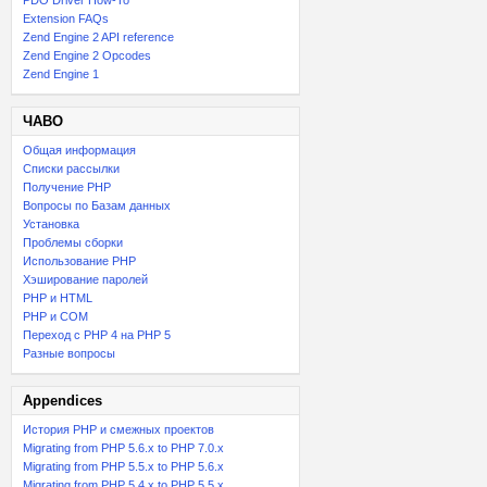
PDO Driver How-To
Extension FAQs
Zend Engine 2 API reference
Zend Engine 2 Opcodes
Zend Engine 1
ЧАВО
Общая информация
Списки рассылки
Получение PHP
Вопросы по Базам данных
Установка
Проблемы сборки
Использование PHP
Хэширование паролей
PHP и HTML
PHP и COM
Переход с PHP 4 на PHP 5
Разные вопросы
Appendices
История PHP и смежных проектов
Migrating from PHP 5.6.x to PHP 7.0.x
Migrating from PHP 5.5.x to PHP 5.6.x
Migrating from PHP 5.4.x to PHP 5.5.x