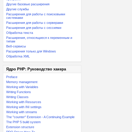
Другие базовые расширения
Другие службы
Расширения для работы с поисковыми
системами
Расширения для работы с серверами
Расширения для работы с сессиями
Обработка текста
Расширения, относящиеся к переменным и
типам
Веб-сервисы
Расширения только для Windows
Обработка XML
Ядро PHP: Руководство хакера
Preface
Memory management
Working with Variables
Writing Functions
Writing Classes
Working with Resources
Working with INI settings
Working with streams
The "counter" Extension - A Continuing Example
The PHP 5 build system
Extension structure