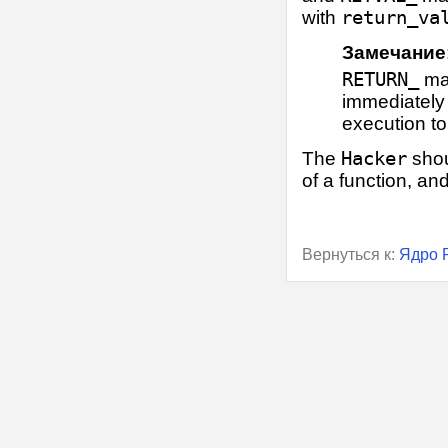
with
return_va
Замечание
RETURN_
mac
immediately 
execution to
The
Hacker
shou
of a function, a
Вернуться к:
Ядро 