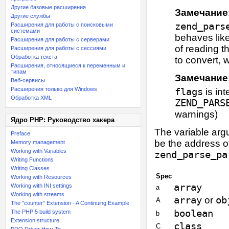
Другие базовые расширения
Замечание
Другие службы
zend_pars
Расширения для работы с поисковыми
системами
behaves lik
Расширения для работы с серверами
of reading t
Расширения для работы с сессиями
Обработка текста
to convert,
Расширения, относящиеся к переменным и
типам
Замечание
Веб-сервисы
Расширения только для Windows
flags
is int
Обработка XML
ZEND_PARS
warnings)
Ядро PHP: Руководство хакера
The variable arg
Preface
be the address o
Memory management
Working with Variables
zend_parse_pa
Writing Functions
Writing Classes
Spec
Working with Resources
array
Working with INI settings
a
Working with streams
array
or
ob
A
The "counter" Extension - A Continuing Example
boolean
The PHP 5 build system
b
Extension structure
class
C