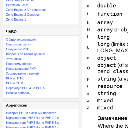
PDO Driver How-To
double
Extension FAQs
d
Zend Engine 2 API reference
function
f
Zend Engine 2 Opcodes
Zend Engine 1
array
h
array
or
ob
H
ЧАВО
long
l
Общая информация
long
(limits
Списки рассылки
L
Получение PHP
LONG_MAX
Вопросы по Базам данных
object
o
Установка
Проблемы сборки
object
(of s
O
Использование PHP
zend_clas
Хэширование паролей
string
(a va
PHP и HTML
p
PHP и COM
resource
r
Переход с PHP 4 на PHP 5
string
Разные вопросы
s
mixed
z
Appendices
mixed
Z
История PHP и смежных проектов
Замечание
Migrating from PHP 5.6.x to PHP 7.0.x
Migrating from PHP 5.5.x to PHP 5.6.x
Where the ty
Migrating from PHP 5.4.x to PHP 5.5.x