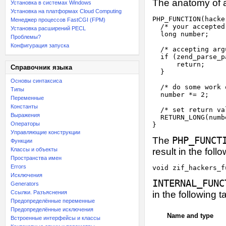
The anatomy of a
Установка в системах Windows
Установка на платформах Cloud Computing
PHP_FUNCTION(hacke
Менеджер процессов FastCGI (FPM)
  /* your accepted
Установка расширений PECL
  long number;

Проблемы?
Конфигурация запуска
  /* accepting arg
  if (zend_parse_p
      return;

Справочник языка
  }

Основы синтаксиса
  /* do some work 
Типы
  number *= 2;

Переменные
Константы
  /* set return val
Выражения
  RETURN_LONG(numbe
Операторы
}
Управляющие конструкции
The
PHP_FUNCT
Функции
Классы и объекты
result in the foll
Пространства имен
Errors
Исключения
INTERNAL_FUNC
Generators
Ссылки. Разъяснения
in the following t
Предопределённые переменные
Предопределённые исключения
Name and type
Встроенные интерфейсы и классы