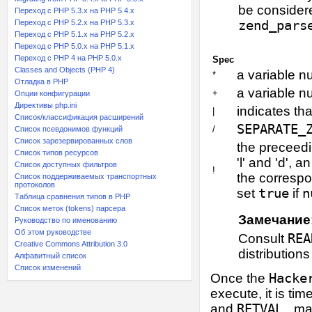
be considere
Переход с PHP 5.3.x на PHP 5.4.x
Переход c PHP 5.2.x на PHP 5.3.x
zend_pars
Переход с PHP 5.1.x на PHP 5.2.x
Переход с PHP 5.0.x на PHP 5.1.x
Переход с PHP 4 на PHP 5.0.x
Spec
Classes and Objects (PHP 4)
a variable n
*
Отладка в PHP
a variable n
+
Опции конфигурации
Директивы php.ini
indicates th
|
Список/классификация расширений
SEPARATE_
/
Список псевдонимов функций
Список зарезервированных слов
the preceedi
Список типов ресурсов
'l' and 'd',
Список доступных фильтров
!
the corresp
Список поддерживаемых транспортных
протоколов
set
true
if
n
Таблица сравнения типов в PHP
Список меток (tokens) парсера
Замечание
Руководство по именованию
Об этом руководстве
Consult
REA
Creative Commons Attribution 3.0
distribution
Алфавитный список
Список изменений
Once the
Hacke
execute, it is tim
and
RETVAL_
mac