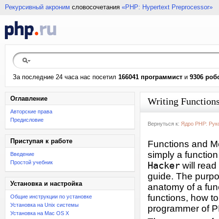
Рекурсивный акроним
словосочетания
«PHP: Hypertext Preprocessor»
За последние 24 часа нас посетил
166041 программист
и
9306 роб
Оглавление
Writing Function
Авторские права
Предисловие
Вернуться к:
Ядро PHP: Рук
Приступая к работе
Functions and M
simply a function
Введение
Простой учебник
Hacker
will read
guide. The purpos
Установка и настройка
anatomy of a fun
functions, how to
Общие инструкции по установке
Установка на Unix системы
programmer of P
Установка на Mac OS X