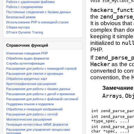
Работа с удаленными файлами
Работа с соединениями
hackers_funct
Постоянные соединения с базами данных
the
zend_parse
Безопасный режим
It is obvious th
Использование PHP в командной строке
Сборка мусора
complex than dou
DTrace Dynamic Tracing
keeping it simple
initialized to
nul
Справочник функций
PHP.
Изменение поведения PHP
If
zend_parse_
Обработка аудио форматов
Hacker
as the c
Службы аутентификации
Расширения для работы с командной строкой
converted to con
Расширения для сжатия и архивации
convention, the
Обработка кредитных карт
Криптографические расширения
Замечание
Расширения для работы с базами данных
Расширения для работы с датой и временем
Arrays
,
Ob
Расширения для работы с файловой системой
Поддержка языков и кодировок
Обработка и генерация изображений
int zend_parse_pa
Расширения для работы с почтой
int zend_parse_pa
Математические расширения
*type_spec, ...)
Генерация нетекстовых MIME форматов
int zend_parse_pa
Расширения для управления процессами
char *spec, ...)
программ