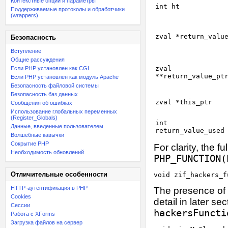
Контекстные опции и параметры
int ht
Поддерживаемые протоколы и обработчики
(wrappers)
zval *return_valu
Безопасность
Вступление
Общие рассуждения
zval
Если PHP установлен как CGI
**return_value_pt
Если PHP установлен как модуль Apache
Безопасность файловой системы
Безопасность баз данных
zval *this_ptr
Сообщения об ошибках
Использование глобальных переменных
(Register_Globals)
int
Данные, введенные пользователем
return_value_used
Волшебные кавычки
Сокрытие PHP
For clarity, the f
Необходимость обновлений
PHP_FUNCTION(
Отличительные особенности
HTTP-аутентификация в PHP
The presence of
Cookies
detail in later se
Сессии
hackersFuncti
Работа с XForms
Загрузка файлов на сервер