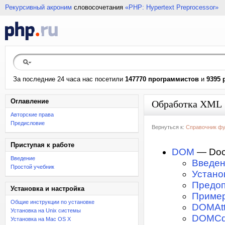
Рекурсивный акроним
словосочетания
«PHP: Hypertext Preprocessor»
За последние 24 часа нас посетили
147770 программистов
и
9395 
Оглавление
Обработка XML
Авторские права
Предисловие
Вернуться к:
Справочник фу
Приступая к работе
DOM
— Doc
Введение
Введе
Простой учебник
Устано
Предоп
Установка и настройка
Приме
Общие инструкции по установке
DOMAtt
Установка на Unix системы
DOMCda
Установка на Mac OS X