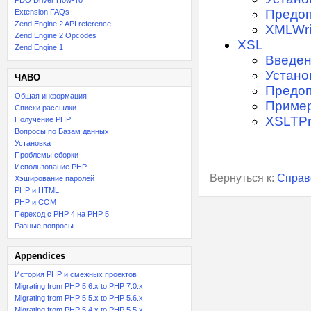
PDO Driver How-To
Предоп
Extension FAQs
Zend Engine 2 API reference
XMLWri
Zend Engine 2 Opcodes
XSL
Zend Engine 1
Введе
Устано
ЧАВО
Предоп
Общая информация
Приме
Списки рассылки
XSLTPr
Получение PHP
Вопросы по Базам данных
Установка
Проблемы сборки
Использование PHP
Вернуться к:
Справ
Хэширование паролей
PHP и HTML
PHP и COM
Переход с PHP 4 на PHP 5
Разные вопросы
Appendices
История PHP и смежных проектов
Migrating from PHP 5.6.x to PHP 7.0.x
Migrating from PHP 5.5.x to PHP 5.6.x
Migrating from PHP 5.4.x to PHP 5.5.x