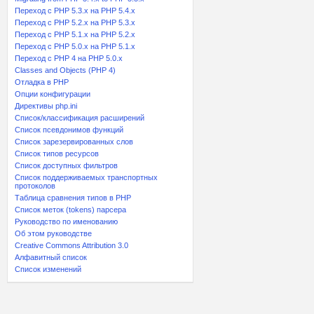
Переход с PHP 5.3.x на PHP 5.4.x
Переход c PHP 5.2.x на PHP 5.3.x
Переход с PHP 5.1.x на PHP 5.2.x
Переход с PHP 5.0.x на PHP 5.1.x
Переход с PHP 4 на PHP 5.0.x
Classes and Objects (PHP 4)
Отладка в PHP
Опции конфигурации
Директивы php.ini
Список/классификация расширений
Список псевдонимов функций
Список зарезервированных слов
Список типов ресурсов
Список доступных фильтров
Список поддерживаемых транспортных
протоколов
Таблица сравнения типов в PHP
Список меток (tokens) парсера
Руководство по именованию
Об этом руководстве
Creative Commons Attribution 3.0
Алфавитный список
Список изменений