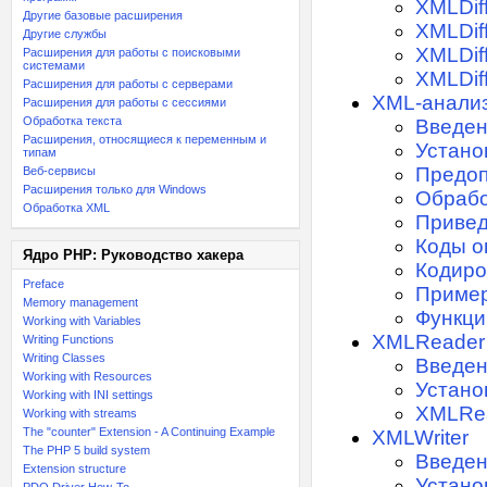
XMLDif
Другие базовые расширения
XMLDif
Другие службы
XMLDif
Расширения для работы с поисковыми
системами
XMLDiff
Расширения для работы с серверами
XML-анали
Расширения для работы с сессиями
Обработка текста
Введе
Расширения, относящиеся к переменным и
Устано
типам
Предоп
Веб-сервисы
Расширения только для Windows
Обрабо
Обработка XML
Привед
Коды о
Ядро PHP: Руководство хакера
Кодиро
Preface
Приме
Memory management
Функци
Working with Variables
XMLReader
Writing Functions
Writing Classes
Введе
Working with Resources
Устано
Working with INI settings
XMLRe
Working with streams
The "counter" Extension - A Continuing Example
XMLWriter
The PHP 5 build system
Введе
Extension structure
Устано