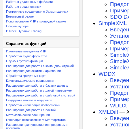
Работа с удаленными файлами
Предоп
Работа с соединениями
Приме
Постоянные соединения с базами данных
SDO D
Безопасный режим
Использование PHP в командной строке
SimpleXML
Сборка мусора
Введе
DTrace Dynamic Tracing
Устано
Предоп
Справочник функций
Приме
Изменение поведения PHP
Simple
Обработка аудио форматов
SimpleX
Службы аутентификации
Расширения для работы с командной строкой
Simple
Расширения для сжатия и архивации
WDDX
Обработка кредитных карт
Введе
Криптографические расширения
Устано
Расширения для работы с базами данных
Расширения для работы с датой и временем
Предоп
Расширения для работы с файловой системой
Приме
Поддержка языков и кодировок
WDDX 
Обработка и генерация изображений
Расширения для работы с почтой
XMLDiff
— X
Математические расширения
Введе
Генерация нетекстовых MIME форматов
Устано
Расширения для управления процессами
программ