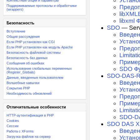
Устано
Контекстные опции и параметры
Поддерживаемые протоколы и обработчики
Предоп
(wrappers)
libXMLE
libxml 
Безопасность
SDO
— Serv
Вступление
Введе
Общие рассуждения
Устано
Если PHP установлен как CGI
Предоп
Если PHP установлен как модуль Apache
Безопасность файловой системы
Limitat
Безопасность баз данных
Приме
Сообщения об ошибках
SDO Ф
Использование глобальных переменных
(Register_Globals)
SDO-DAS-Re
Данные, введенные пользователем
Введе
Волшебные кавычки
Сокрытие PHP
Устано
Необходимость обновлений
Предоп
Приме
Отличительные особенности
Limitat
HTTP-аутентификация в PHP
SDO-DA
Cookies
SDO DAS 
Сессии
Введе
Работа с XForms
Устано
Загрузка файлов на сервер