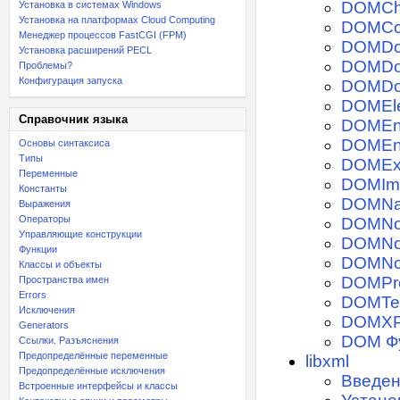
DOMCha
Установка в системах Windows
Установка на платформах Cloud Computing
DOMCo
Менеджер процессов FastCGI (FPM)
DOMDo
Установка расширений PECL
DOMDo
Проблемы?
Конфигурация запуска
DOMDo
DOMEl
Справочник языка
DOMEnt
DOMEnt
Основы синтаксиса
Типы
DOMExc
Переменные
DOMImp
Константы
DOMNa
Выражения
Операторы
DOMNo
Управляющие конструкции
DOMNo
Функции
DOMNot
Классы и объекты
DOMPro
Пространства имен
Errors
DOMTe
Исключения
DOMXP
Generators
DOM Ф
Ссылки. Разъяснения
Предопределённые переменные
libxml
Предопределённые исключения
Введе
Встроенные интерфейсы и классы