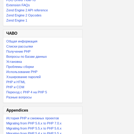
PDO Driver How-To
Extension FAQs
Zend Engine 2 API reference
Zend Engine 2 Opcodes
Zend Engine 1
ЧАВО
Общая информация
Списки рассылки
Получение PHP
Вопросы по Базам данных
Установка
Проблемы сборки
Использование PHP
Хэширование паролей
PHP и HTML
PHP и COM
Переход с PHP 4 на PHP 5
Разные вопросы
Appendices
История PHP и смежных проектов
Migrating from PHP 5.6.x to PHP 7.0.x
Migrating from PHP 5.5.x to PHP 5.6.x
Migrating from PHP 5.4.x to PHP 5.5.x