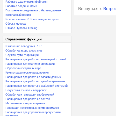
Работа с удаленными файлами
Работа с соединениями
Вернуться к:
Встро
Постоянные соединения с базами данных
Безопасный режим
Использование PHP в командной строке
Сборка мусора
DTrace Dynamic Tracing
Справочник функций
Изменение поведения PHP
Обработка аудио форматов
Службы аутентификации
Расширения для работы с командной строкой
Расширения для сжатия и архивации
Обработка кредитных карт
Криптографические расширения
Расширения для работы с базами данных
Расширения для работы с датой и временем
Расширения для работы с файловой системой
Поддержка языков и кодировок
Обработка и генерация изображений
Расширения для работы с почтой
Математические расширения
Генерация нетекстовых MIME форматов
Расширения для управления процессами
программ