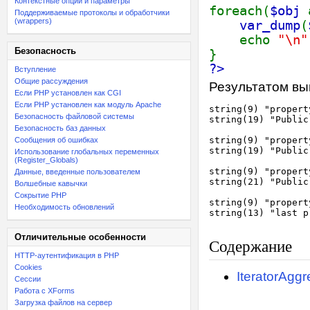
Контекстные опции и параметры
foreach(
$obj
Поддерживаемые протоколы и обработчики
(wrappers)
var_dump
(
echo
"\n"
Безопасность
}
?>
Вступление
Общие рассуждения
Результатом вы
Если PHP установлен как CGI
Если PHP установлен как модуль Apache
string(9) "property
Безопасность файловой системы
string(19) "Public
Безопасность баз данных
string(9) "property
Сообщения об ошибках
string(19) "Public
Использование глобальных переменных
(Register_Globals)
string(9) "property
Данные, введенные пользователем
string(21) "Public
Волшебные кавычки
Сокрытие PHP
string(9) "property
Необходимость обновлений
string(13) "last p
Отличительные особенности
Содержание
HTTP-аутентификация в PHP
Cookies
IteratorAggr
Сессии
Работа с XForms
Загрузка файлов на сервер