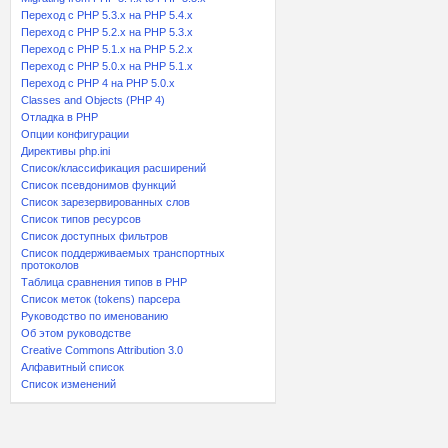
Переход с PHP 5.3.x на PHP 5.4.x
Переход c PHP 5.2.x на PHP 5.3.x
Переход с PHP 5.1.x на PHP 5.2.x
Переход с PHP 5.0.x на PHP 5.1.x
Переход с PHP 4 на PHP 5.0.x
Classes and Objects (PHP 4)
Отладка в PHP
Опции конфигурации
Директивы php.ini
Список/классификация расширений
Список псевдонимов функций
Список зарезервированных слов
Список типов ресурсов
Список доступных фильтров
Список поддерживаемых транспортных
протоколов
Таблица сравнения типов в PHP
Список меток (tokens) парсера
Руководство по именованию
Об этом руководстве
Creative Commons Attribution 3.0
Алфавитный список
Список изменений