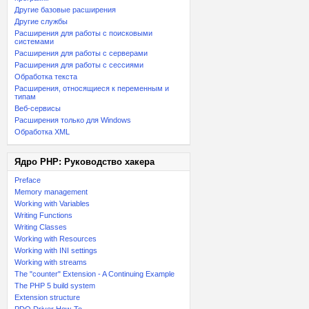
Другие базовые расширения
Другие службы
Расширения для работы с поисковыми
системами
Расширения для работы с серверами
Расширения для работы с сессиями
Обработка текста
Расширения, относящиеся к переменным и
типам
Веб-сервисы
Расширения только для Windows
Обработка XML
Ядро PHP: Руководство хакера
Preface
Memory management
Working with Variables
Writing Functions
Writing Classes
Working with Resources
Working with INI settings
Working with streams
The "counter" Extension - A Continuing Example
The PHP 5 build system
Extension structure