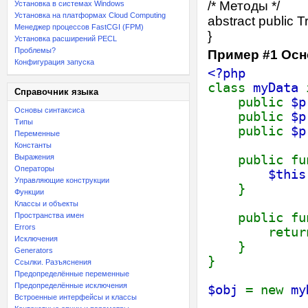
/* Методы */
Установка в системах Windows
Установка на платформах Cloud Computing
abstract
public
T
Менеджер процессов FastCGI (FPM)
}
Установка расширений PECL
Проблемы?
Пример #1 Ос
Конфигурация запуска
<?php
class
myData
Справочник языка
public
$p
Основы синтаксиса
public
$p
Типы
public
$p
Переменные
Константы
Выражения
public fu
Операторы
$this
Управляющие конструкции
}
Функции
Классы и объекты
public fu
Пространства имен
Errors
return
Исключения
}
Generators
}
Ссылки. Разъяснения
Предопределённые переменные
Предопределённые исключения
$obj
= new
my
Встроенные интерфейсы и классы