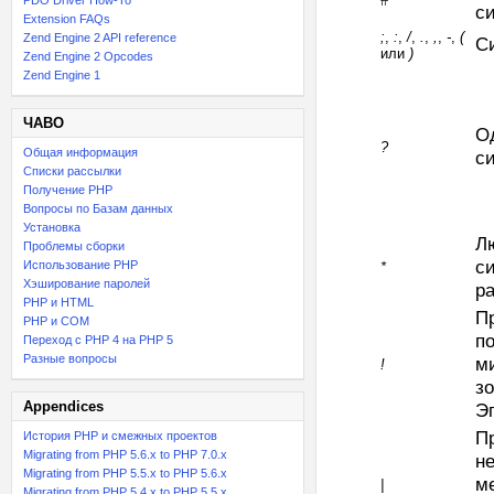
#
PDO Driver How-To
с
Extension FAQs
;
,
:
,
/
,
.
,
,
,
-
,
(
Zend Engine 2 API reference
С
или
)
Zend Engine 2 Opcodes
Zend Engine 1
ЧАВО
О
?
Общая информация
с
Списки рассылки
Получение PHP
Вопросы по Базам данных
Установка
Л
Проблемы сборки
с
Использование PHP
*
Хэширование паролей
р
PHP и HTML
П
PHP и COM
по
Переход с PHP 4 на PHP 5
Разные вопросы
м
!
зо
Appendices
Эп
П
История PHP и смежных проектов
Migrating from PHP 5.6.x to PHP 7.0.x
не
Migrating from PHP 5.5.x to PHP 5.6.x
ме
|
Migrating from PHP 5.4.x to PHP 5.5.x