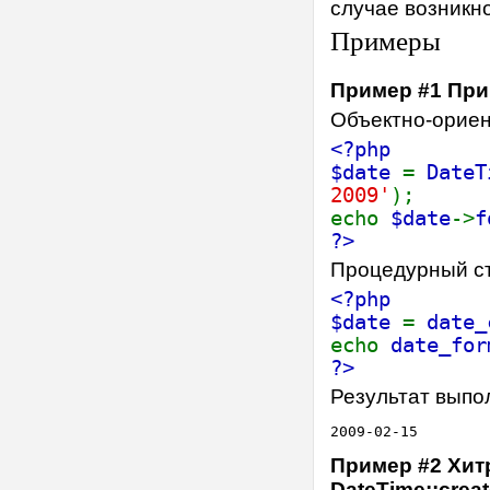
случае возникн
Примеры
Пример #1 Пр
Объектно-орие
<?php
$date
=
DateT
2009'
);
echo
$date
->
f
?>
Процедурный с
<?php
$date
=
date_
echo
date_for
?>
Результат выпо
Пример #2 Хит
DateTime::crea