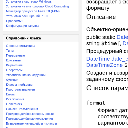
возвращает экз
Установка в системах Windows
Установка на платформах Cloud Computing
формату
Менеджер процессов FastCGI (FPM)
Описание
Установка расширений PECL
Проблемы?
Конфигурация запуска
Объектно-орие
public
static
Dat
Справочник языка
string
$time
[,
D
Основы синтаксиса
Процедурный с
Типы
Переменные
DateTime
date_c
Константы
DateTimeZone
$
Выражения
Операторы
Создает и возв
Управляющие конструкции
заданному форм
Функции
Классы и объекты
Список пара
Пространства имен
Errors
Исключения
format
Generators
Ссылки. Разъяснения
Формат дат
Предопределённые переменные
соответств
Предопределённые исключения
вариантов 
Встроенные интерфейсы и классы