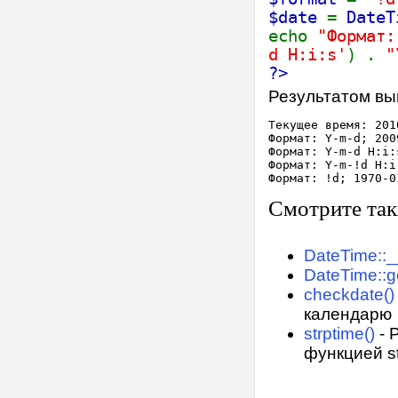
$date
=
DateT
echo
"Формат
d H:i:s'
) .
"
?>
Результатом вы
Текущее время: 201
Формат: Y-m-d; 200
Формат: Y-m-d H:i:
Формат: Y-m-!d H:i
Смотрите та
DateTime::_
DateTime::g
checkdate()
календарю
strptime()
- 
функцией st