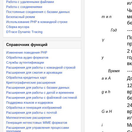
Работа с удаленными файлами
и
Работа с соединениями
Ч
Постоянные соединения с базами данных
м
m
и
n
Безопасный режим
бе
Использование PHP в командной строке
Сборка мусора
--
Год
DTrace Dynamic Tracing
П
Y
п
Справочник функций
2
Изменение поведения PHP
го
y
Обработка аудио форматов
в
Службы аутентификации
Расширения для работы с командной строкой
--
Время
Расширения для сжатия и архивации
Д
Обработка кредитных карт
a
и
A
Криптографические расширения
1
Расширения для работы с базами данных
в
g
и
h
Расширения для работы с датой и временем
бе
Расширения для работы с файловой системой
Поддержка языков и кодировок
2
Обработка и генерация изображений
в
G
и
H
Расширения для работы с почтой
ил
Математические расширения
Генерация нетекстовых MIME форматов
М
i
Расширения для управления процессами
программ