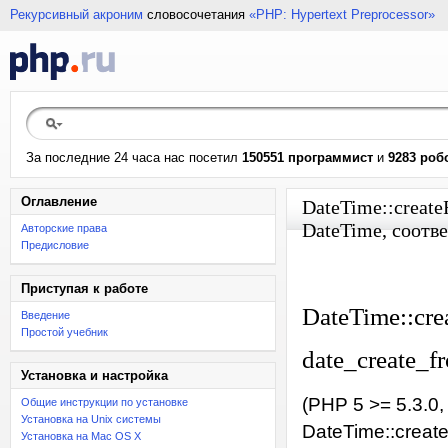
Рекурсивный акроним
словосочетания
«PHP: Hypertext Preprocessor»
За последние 24 часа нас посетил
150551 программист
и
9283 роб
Оглавление
DateTime::create
DateTime, соотв
Авторские права
Предисловие
Приступая к работе
DateTime::cr
Введение
Простой учебник
date_create_f
Установка и настройка
(PHP 5 >= 5.3.0,
Общие инструкции по установке
Установка на Unix системы
DateTime::creat
Установка на Mac OS X