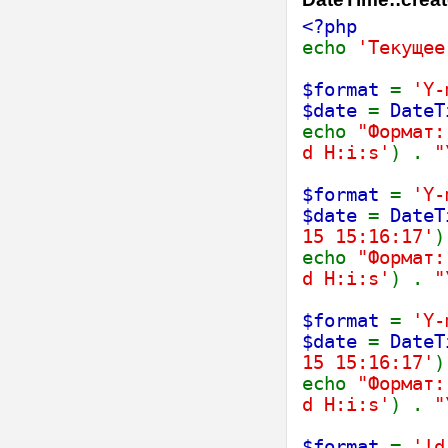
<?php
echo
'Текуще
$format
=
'Y-
$date
=
DateT
echo
"Формат
d H:i:s'
) .
"
$format
=
'Y-
$date
=
DateT
15 15:16:17'
)
echo
"Формат
d H:i:s'
) .
"
$format
=
'Y-
$date
=
DateT
15 15:16:17'
)
echo
"Формат
d H:i:s'
) .
"
$format
=
'!d