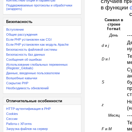
случаев пр
Контекстные опции и параметры
Поддерживаемые протоколы и обработчики
в функции
(wrappers)
С
Символ в
Безопасность
строке
format
Вступление
--
Общие рассуждения
День
Если PHP установлен как CGI
Д
Если PHP установлен как модуль Apache
d
и
j
ну
Безопасность файловой системы
Безопасность баз данных
Т
D
и
l
Сообщения об ошибках
м
Использование глобальных переменных
(Register_Globals)
С
Данные, введенные пользователем
а
Волшебные кавычки
б
S
Сокрытие PHP
п
Необходимость обновлений
ст
Отличительные особенности
Н
z
(н
HTTP-аутентификация в PHP
Cookies
--
Месяц
Сессии
Т
Работа с XForms
м
F
и
M
Загрузка файлов на сервер