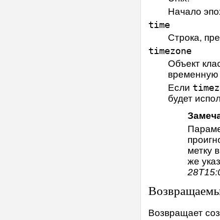
Начало эпо
time
Строка, пр
timezone
Объект кла
временную 
Если
timez
будет испо
Замеч
Парам
проигн
метку 
же ука
28T15:
Возвращаемы
Возвращает соз