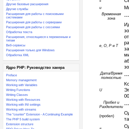
С
s
Другие базовые расширения
М
u
Другие службы
Временная
Расширения для работы с поисковыми
--
системами
зона
Расширения для работы с серверами
И
Расширения для работы с сессиями
зо
Обработка текста
о
Расширения, относящиеся к переменным и
типам
р
Веб-сервисы
e
,
O
,
P
и
T
з
Расширения только для Windows
м
Обработка XML
а
з
Ядро PHP: Руководство хакера
Дата/Время
--
Preface
полностью
Memory management
К
Working with Variables
Эп
U
Writing Functions
Writing Classes
0
Working with Resources
Пробел и
--
Working with INI settings
Разделители
Working with streams
О
The "counter" Extension - A Continuing Example
(пробел)
т
The PHP 5 build system
Extension structure
О