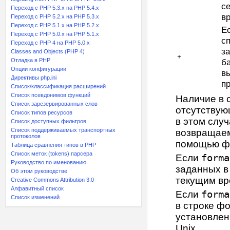
се
Переход с PHP 5.3.x на PHP 5.4.x
в
Переход c PHP 5.2.x на PHP 5.3.x
Переход с PHP 5.1.x на PHP 5.2.x
Е
Переход с PHP 5.0.x на PHP 5.1.x
с
Переход с PHP 4 на PHP 5.0.x
з
Classes and Objects (PHP 4)
+
Отладка в PHP
б
Опции конфигурации
в
Директивы php.ini
п
Список/классификация расширений
Список псевдонимов функций
Наличие в 
Список зарезервированных слов
отсутствую
Список типов ресурсов
в этом слу
Список доступных фильтров
Список поддерживаемых транспортных
возвращаем
протоколов
помощью ф
Таблица сравнения типов в PHP
Список меток (tokens) парсера
Если
forma
Руководство по именованию
заданных в
Об этом руководстве
текущим вр
Creative Commons Attribution 3.0
Алфавитный список
Если
forma
Список изменений
в строке ф
установлен
Unix.