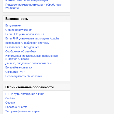
Контекстные опции и параметры
Поддерживаемые протоколы и обработчики
(wrappers)
Безопасность
Вступление
Общие рассуждения
Если PHP установлен как CGI
Если PHP установлен как модуль Apache
Безопасность файловой системы
Безопасность баз данных
Сообщения об ошибках
Использование глобальных переменных
(Register_Globals)
Данные, введенные пользователем
Волшебные кавычки
Сокрытие PHP
Необходимость обновлений
Отличительные особенности
HTTP-аутентификация в PHP
Cookies
Сессии
Работа с XForms
Загрузка файлов на сервер