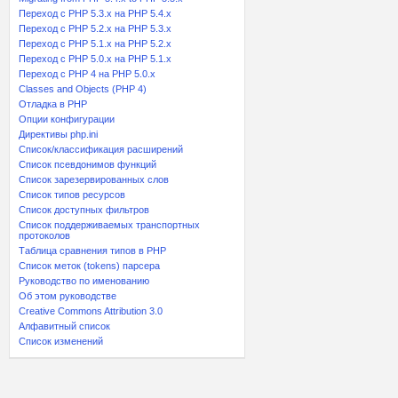
Переход с PHP 5.3.x на PHP 5.4.x
Переход c PHP 5.2.x на PHP 5.3.x
Переход с PHP 5.1.x на PHP 5.2.x
Переход с PHP 5.0.x на PHP 5.1.x
Переход с PHP 4 на PHP 5.0.x
Classes and Objects (PHP 4)
Отладка в PHP
Опции конфигурации
Директивы php.ini
Список/классификация расширений
Список псевдонимов функций
Список зарезервированных слов
Список типов ресурсов
Список доступных фильтров
Список поддерживаемых транспортных
протоколов
Таблица сравнения типов в PHP
Список меток (tokens) парсера
Руководство по именованию
Об этом руководстве
Creative Commons Attribution 3.0
Алфавитный список
Список изменений