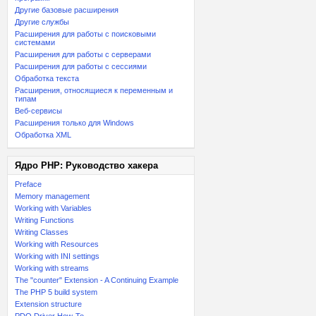
Другие базовые расширения
Другие службы
Расширения для работы с поисковыми
системами
Расширения для работы с серверами
Расширения для работы с сессиями
Обработка текста
Расширения, относящиеся к переменным и
типам
Веб-сервисы
Расширения только для Windows
Обработка XML
Ядро PHP: Руководство хакера
Preface
Memory management
Working with Variables
Writing Functions
Writing Classes
Working with Resources
Working with INI settings
Working with streams
The "counter" Extension - A Continuing Example
The PHP 5 build system
Extension structure