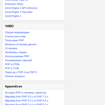
PDO Driver How-To
Extension FAQs
Zend Engine 2 API reference
Zend Engine 2 Opcodes
Zend Engine 1
ЧАВО
Общая информация
Списки рассылки
Получение PHP
Вопросы по Базам данных
Установка
Проблемы сборки
Использование PHP
Хэширование паролей
PHP и HTML
PHP и COM
Переход с PHP 4 на PHP 5
Разные вопросы
Appendices
История PHP и смежных проектов
Migrating from PHP 5.6.x to PHP 7.0.x
Migrating from PHP 5.5.x to PHP 5.6.x
Migrating from PHP 5.4.x to PHP 5.5.x