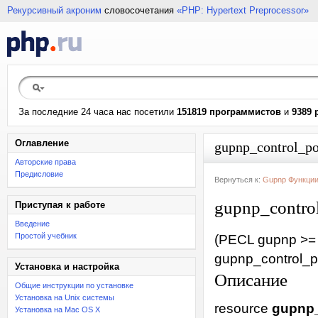
Рекурсивный акроним
словосочетания
«PHP: Hypertext Preprocessor»
За последние 24 часа нас посетили
151819 программистов
и
9389 
Оглавление
gupnp_control_poi
Авторские права
Предисловие
Вернуться к:
Gupnp Функци
gupnp_contro
Приступая к работе
Введение
Простой учебник
(PECL gupnp >= 
gupnp_control_
Установка и настройка
Описание
Общие инструкции по установке
Установка на Unix системы
resource
gupnp_
Установка на Mac OS X