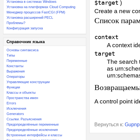
$target
)
Установка в системах Windows
Установка на платформах Cloud Computing
Create a new cont
Менеджер процессов FastCGI (FPM)
Установка расширений PECL
Список пара
Проблемы?
Конфигурация запуска
context
Справочник языка
A context ide
Основы синтаксиса
target
Типы
The search 
Переменные
Константы
as urn:sche
Выражения
urn:schemas
Операторы
Управляющие конструкции
Возвращаемы
Функции
Классы и объекты
Пространства имен
A control point ide
Errors
Исключения
Generators
Ссылки. Разъяснения
Вернуться к:
Gupnp
Предопределённые переменные
Предопределённые исключения
Встроенные интерфейсы и классы