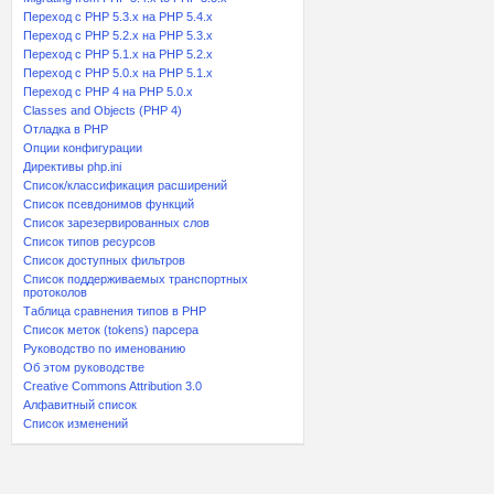
Переход с PHP 5.3.x на PHP 5.4.x
Переход c PHP 5.2.x на PHP 5.3.x
Переход с PHP 5.1.x на PHP 5.2.x
Переход с PHP 5.0.x на PHP 5.1.x
Переход с PHP 4 на PHP 5.0.x
Classes and Objects (PHP 4)
Отладка в PHP
Опции конфигурации
Директивы php.ini
Список/классификация расширений
Список псевдонимов функций
Список зарезервированных слов
Список типов ресурсов
Список доступных фильтров
Список поддерживаемых транспортных
протоколов
Таблица сравнения типов в PHP
Список меток (tokens) парсера
Руководство по именованию
Об этом руководстве
Creative Commons Attribution 3.0
Алфавитный список
Список изменений