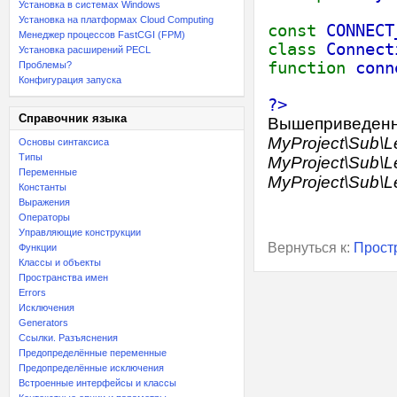
Установка в системах Windows
Установка на платформах Cloud Computing
const
CONNEC
Менеджер процессов FastCGI (FPM)
class
Connec
Установка расширений PECL
function
conn
Проблемы?
Конфигурация запуска
?>
Справочник языка
Вышеприведенн
MyProject\Sub
Основы синтаксиса
Типы
MyProject\Sub\L
Переменные
MyProject\Sub\L
Константы
Выражения
Операторы
Управляющие конструкции
Вернуться к:
Прост
Функции
Классы и объекты
Пространства имен
Errors
Исключения
Generators
Ссылки. Разъяснения
Предопределённые переменные
Предопределённые исключения
Встроенные интерфейсы и классы