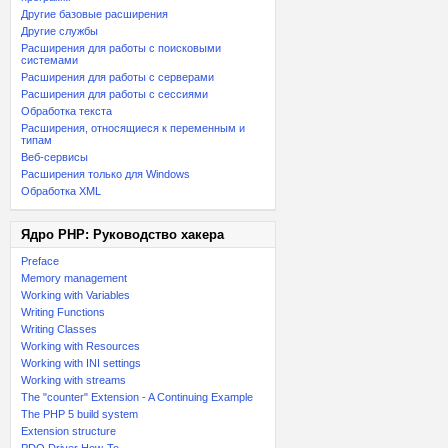
Другие базовые расширения
Другие службы
Расширения для работы с поисковыми
системами
Расширения для работы с серверами
Расширения для работы с сессиями
Обработка текста
Расширения, относящиеся к переменным и
типам
Веб-сервисы
Расширения только для Windows
Обработка XML
Ядро PHP: Руководство хакера
Preface
Memory management
Working with Variables
Writing Functions
Writing Classes
Working with Resources
Working with INI settings
Working with streams
The "counter" Extension - A Continuing Example
The PHP 5 build system
Extension structure