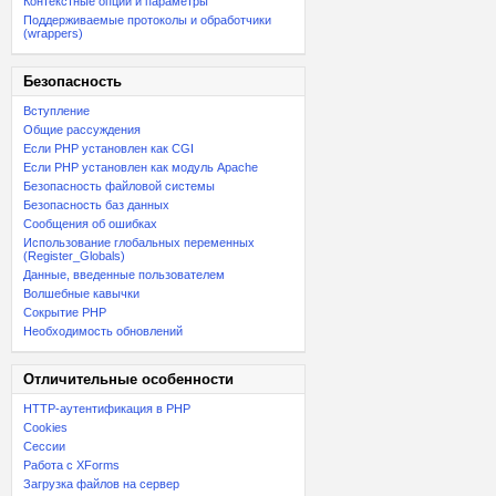
Контекстные опции и параметры
Поддерживаемые протоколы и обработчики
(wrappers)
Безопасность
Вступление
Общие рассуждения
Если PHP установлен как CGI
Если PHP установлен как модуль Apache
Безопасность файловой системы
Безопасность баз данных
Сообщения об ошибках
Использование глобальных переменных
(Register_Globals)
Данные, введенные пользователем
Волшебные кавычки
Сокрытие PHP
Необходимость обновлений
Отличительные особенности
HTTP-аутентификация в PHP
Cookies
Сессии
Работа с XForms
Загрузка файлов на сервер