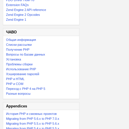
PDO Driver How-To
Extension FAQs
Zend Engine 2 API reference
Zend Engine 2 Opcodes
Zend Engine 1
ЧАВО
Общая информация
Списки рассылки
Получение PHP
Вопросы по Базам данных
Установка
Проблемы сборки
Использование PHP
Хэширование паролей
PHP и HTML
PHP и COM
Переход с PHP 4 на PHP 5
Разные вопросы
Appendices
История PHP и смежных проектов
Migrating from PHP 5.6.x to PHP 7.0.x
Migrating from PHP 5.5.x to PHP 5.6.x
Migrating from PHP 5.4.x to PHP 5.5.x