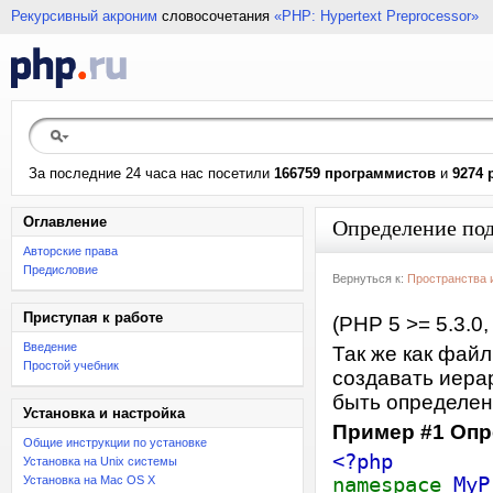
Рекурсивный акроним
словосочетания
«PHP: Hypertext Preprocessor»
За последние 24 часа нас посетили
166759 программистов
и
9274 
Оглавление
Определение по
Авторские права
Предисловие
Вернуться к:
Пространства 
Приступая к работе
(PHP 5 >= 5.3.0,
Введение
Так же как фай
Простой учебник
создавать иера
быть определен
Установка и настройка
Пример #1 Опр
Общие инструкции по установке
<?php
Установка на Unix системы
Установка на Mac OS X
namespace
MyP