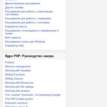
Другие базовые расширения
Другие службы
Расширения для работы с поисковыми
системами
Расширения для работы с серверами
Расширения для работы с сессиями
Обработка текста
Расширения, относящиеся к переменным и
типам
Веб-сервисы
Расширения только для Windows
Обработка XML
Ядро PHP: Руководство хакера
Preface
Memory management
Working with Variables
Writing Functions
Writing Classes
Working with Resources
Working with INI settings
Working with streams
The "counter" Extension - A Continuing Example
The PHP 5 build system
Extension structure