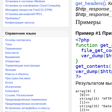
Установка в системах Windows
get_headers()
. 
Установка на платформах Cloud Computing
$http_response
Менеджер процессов FastCGI (FPM)
$http_response
Установка расширений PECL
Проблемы?
Примеры
Конфигурация запуска
Пример #1 Пр
Справочник языка
<?php
Основы синтаксиса
function
get_
Типы
Переменные
file_get_co
Константы
var_dump
(
$h
Выражения
}
Операторы
get_contents
(
Управляющие конструкции
Функции
var_dump
(
$htt
Классы и объекты
?>
Пространства имен
Результатом вы
Errors
Исключения
array(9) {

Generators
  [0]=>

Ссылки. Разъяснения
  string(15) "HTTP
Предопределённые переменные
  [1]=>

Предопределённые исключения
  string(35) "Date
Встроенные интерфейсы и классы
  [2]=>
