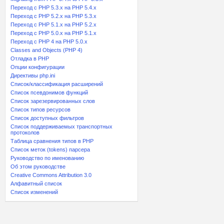
Переход с PHP 5.3.x на PHP 5.4.x
Переход c PHP 5.2.x на PHP 5.3.x
Переход с PHP 5.1.x на PHP 5.2.x
Переход с PHP 5.0.x на PHP 5.1.x
Переход с PHP 4 на PHP 5.0.x
Classes and Objects (PHP 4)
Отладка в PHP
Опции конфигурации
Директивы php.ini
Список/классификация расширений
Список псевдонимов функций
Список зарезервированных слов
Список типов ресурсов
Список доступных фильтров
Список поддерживаемых транспортных
протоколов
Таблица сравнения типов в PHP
Список меток (tokens) парсера
Руководство по именованию
Об этом руководстве
Creative Commons Attribution 3.0
Алфавитный список
Список изменений