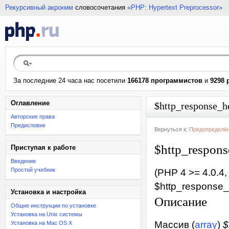
Рекурсивный акроним
словосочетания
«PHP: Hypertext Preprocessor»
За последние 24 часа нас посетили
166178 программистов
и
9298 
Оглавление
$http_response_h
Авторские права
Предисловие
Вернуться к:
Предопределё
$http_respons
Приступая к работе
Введение
Простой учебник
(PHP 4 >= 4.0.4
$http_response
Установка и настройка
Описание
Общие инструкции по установке
Установка на Unix системы
Массив (
array
)
$
Установка на Mac OS X