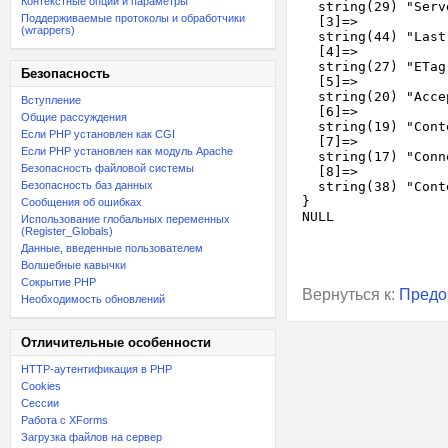
Контекстные опции и параметры
  string(29) "Serv
Поддерживаемые протоколы и обработчики
  [3]=>

(wrappers)
  string(44) "Last
  [4]=>

  string(27) "ETag
Безопасность
  [5]=>

  string(20) "Acce
Вступление
  [6]=>

Общие рассуждения
  string(19) "Cont
Если PHP установлен как CGI
  [7]=>

Если PHP установлен как модуль Apache
  string(17) "Conn
Безопасность файловой системы
  [8]=>

Безопасность баз данных
  string(38) "Cont
}

Сообщения об ошибках
Использование глобальных переменных
(Register_Globals)
Данные, введенные пользователем
Волшебные кавычки
Сокрытие PHP
Вернуться к:
Предо
Необходимость обновлений
Отличительные особенности
HTTP-аутентификация в PHP
Cookies
Сессии
Работа с XForms
Загрузка файлов на сервер