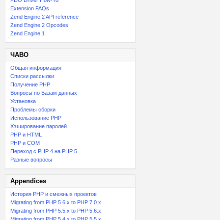
PDO Driver How-To
Extension FAQs
Zend Engine 2 API reference
Zend Engine 2 Opcodes
Zend Engine 1
ЧАВО
Общая информация
Списки рассылки
Получение PHP
Вопросы по Базам данных
Установка
Проблемы сборки
Использование PHP
Хэширование паролей
PHP и HTML
PHP и COM
Переход с PHP 4 на PHP 5
Разные вопросы
Appendices
История PHP и смежных проектов
Migrating from PHP 5.6.x to PHP 7.0.x
Migrating from PHP 5.5.x to PHP 5.6.x
Migrating from PHP 5.4.x to PHP 5.5.x