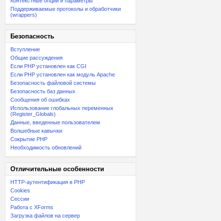
Контекстные опции и параметры
Поддерживаемые протоколы и обработчики
(wrappers)
Безопасность
Вступление
Общие рассуждения
Если PHP установлен как CGI
Если PHP установлен как модуль Apache
Безопасность файловой системы
Безопасность баз данных
Сообщения об ошибках
Использование глобальных переменных
(Register_Globals)
Данные, введенные пользователем
Волшебные кавычки
Сокрытие PHP
Необходимость обновлений
Отличительные особенности
HTTP-аутентификация в PHP
Cookies
Сессии
Работа с XForms
Загрузка файлов на сервер