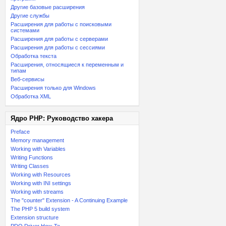
Другие базовые расширения
Другие службы
Расширения для работы с поисковыми
системами
Расширения для работы с серверами
Расширения для работы с сессиями
Обработка текста
Расширения, относящиеся к переменным и
типам
Веб-сервисы
Расширения только для Windows
Обработка XML
Ядро PHP: Руководство хакера
Preface
Memory management
Working with Variables
Writing Functions
Writing Classes
Working with Resources
Working with INI settings
Working with streams
The "counter" Extension - A Continuing Example
The PHP 5 build system
Extension structure