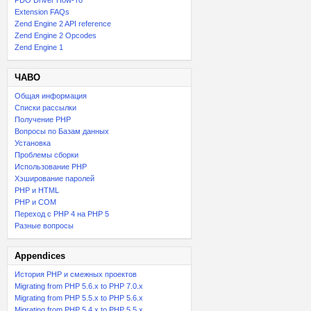
PDO Driver How-To
Extension FAQs
Zend Engine 2 API reference
Zend Engine 2 Opcodes
Zend Engine 1
ЧАВО
Общая информация
Списки рассылки
Получение PHP
Вопросы по Базам данных
Установка
Проблемы сборки
Использование PHP
Хэширование паролей
PHP и HTML
PHP и COM
Переход с PHP 4 на PHP 5
Разные вопросы
Appendices
История PHP и смежных проектов
Migrating from PHP 5.6.x to PHP 7.0.x
Migrating from PHP 5.5.x to PHP 5.6.x
Migrating from PHP 5.4.x to PHP 5.5.x