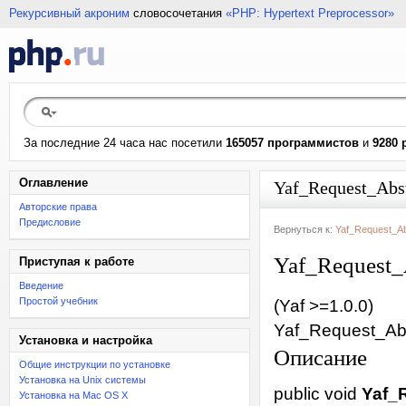
Рекурсивный акроним
словосочетания
«PHP: Hypertext Preprocessor»
За последние 24 часа нас посетили
165057 программистов
и
9280 
Оглавление
Yaf_Request_Abs
Авторские права
Предисловие
Вернуться к:
Yaf_Request_Ab
Yaf_Request_
Приступая к работе
Введение
Простой учебник
(Yaf >=1.0.0)
Yaf_Request_Ab
Установка и настройка
Описание
Общие инструкции по установке
Установка на Unix системы
public
void
Yaf_
Установка на Mac OS X