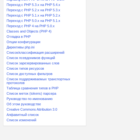
Переход с PHP 5.3.x на PHP 5.4.x
Переход c PHP 5.2.x на PHP 5.3.x
Переход с PHP 5.1.x на PHP 5.2.x
Переход с PHP 5.0.x на PHP 5.1.x
Переход с PHP 4 на PHP 5.0.x
Classes and Objects (PHP 4)
Отладка в PHP
Опции конфигурации
Директивы php.ini
Список/классификация расширений
Список псевдонимов функций
Список зарезервированных слов
Список типов ресурсов
Список доступных фильтров
Список поддерживаемых транспортных
протоколов
Таблица сравнения типов в PHP
Список меток (tokens) парсера
Руководство по именованию
Об этом руководстве
Creative Commons Attribution 3.0
Алфавитный список
Список изменений