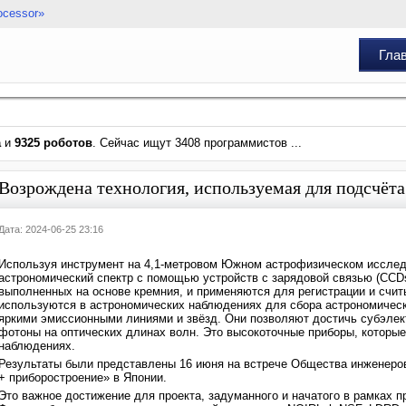
ocessor»
Гла
а
и
9325 роботов
. Сейчас ищут 3408 программистов ...
Возрождена технология, используемая для подсчёта
Дата: 2024-06-25 23:16
Используя инструмент на 4,1-метровом Южном астрофизическом исслед
астрономический спектр с помощью устройств с зарядовой связью (CCDs
выполненных на основе кремния, и применяются для регистрации и счит
используются в астрономических наблюдениях для сбора астрономических
яркими эмиссионными линиями и звёзд. Они позволяют достичь субэлек
фотоны на оптических длинах волн. Это высокоточные приборы, которы
наблюдениях.
Результаты были представлены 16 июня на встрече Общества инженеро
+ приборостроение» в Японии.
Это важное достижение для проекта, задуманного и начатого в рамках 