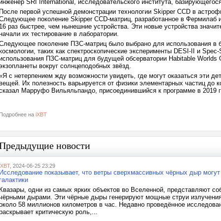
инженер SRI International, исследовательского института, базирующегос
После первой успешной демонстрации технологии Skipper CCD в астроф
Следующее поколение Skipper CCD-матриц, разработанное в Фермилаб и
16 раз быстрее, чем нынешние устройства. Эти новые устройства значи
начали их тестирование в лаборатории.
Следующее поколение ПЗС-матриц было выбрано для использования в 
космологии, таких как спектроскопические эксперименты DESI-II и Spec
использования ПЗС-матриц для будущей обсерватории Habitable Worlds O
экзопланеты вокруг солнцеподобных звёзд.
«Я с нетерпением жду возможности увидеть, где могут оказаться эти д
вещей. Их полезность варьируется от физики элементарных частиц до к
сказал Марруфо Вильяльпандо, присоединившийся к программе в 2019 г
Подробнее на
iXBT
Предыдущие новости
iXBT
, 2024-06-25 23:29
Исследование показывает, что ветры сверхмассивных чёрных дыр могут
галактики
Квазары, одни из самых ярких объектов во Вселенной, представляют со
чёрными дырами. Эти чёрные дыры генерируют мощные струи излучения
около 58 миллионов километров в час. Недавно проведённое исследова
раскрывает критическую роль,...