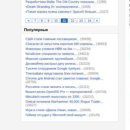
Разработчики Mafia: The Old Country показали...
(1286)
«Death Stranding 3»: кооперативное...
(1005)
«Такая корова нужна самому»: SpaceX больше...
(1117)
<
7
8
9
10
11
12
13
14
>
Популярные
США стали главным поставщиком...
(39938)
Character.AI запустила короткие ИИ-сериалы...
(39453)
Инженеры уложили HBM на бок —...
(39234)
Китайские специалисты заявили,...
(34013)
Морские сражения, крупнейшая...
(33328)
Датамайнер раскрыл дату релиза...
(32223)
Тысячи сотрудников Google требуют...
(28301)
Thermaltake представила блок питания,...
(26559)
Chrome для Android стал заметно плавнее: Google...
(22755)
Россияне стали звонить и писать...
(22112)
Вышел релиз OpenIDE Pro — корпоративной...
(20703)
Mitsubishi начнёт выпускать по 1000...
(20212)
Owlcat починила Warhammer 40,000: Rogue Trader...
(19527)
Игра в стиле «Джона Уика», новая...
(19066)
Геймер отсудил у Microsoft свой аккаунт...
(18125)