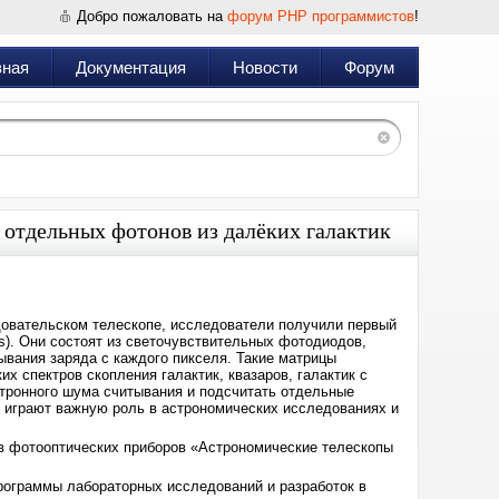
Добро пожаловать на
форум PHP программистов
!
вная
Документация
Новости
Форум
 отдельных фотонов из далёких галактик
овательском телескопе, исследователи получили первый
). Они состоят из светочувствительных фотодиодов,
ывания заряда с каждого пикселя. Такие матрицы
 спектров скопления галактик, квазаров, галактик с
тронного шума считывания и подсчитать отдельные
е играют важную роль в астрономических исследованиях и
в фотооптических приборов «Астрономические телескопы
программы лабораторных исследований и разработок в