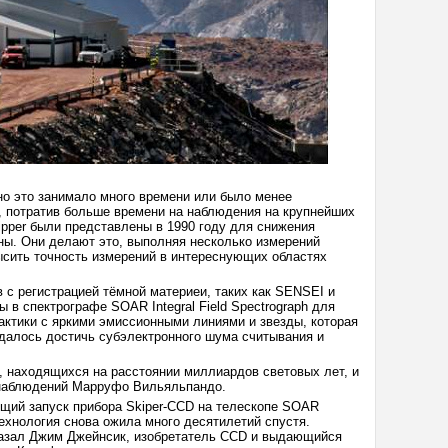
о это занимало много времени или было менее
, потратив больше времени на наблюдения на крупнейших
pper были представлены в 1990 году для снижения
ы. Они делают это, выполняя несколько измерений
ысить точность измерений в интереснующих областях
с регистрацией тёмной материеи, таких как SENSEI и
в спектрографе SOAR Integral Field Spectrograph для
лактики с яркими эмиссионными линиями и звезды, которая
удалось достичь субэлектронного шума считывания и
в, находящихся на расстоянии миллиардов световых лет, и
к наблюдений Марруфо Вильяльпандо.
щий запуск прибора Skiper-CCD на телескопе SOAR
технология снова ожила много десятилетий спустя.
казал Джим Джейнсик, изобретатель CCD и выдающийся