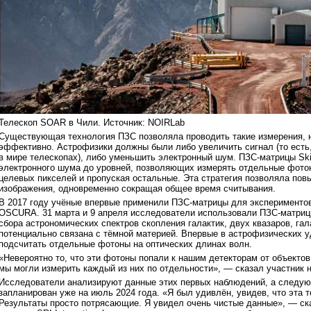
Телескоп SOAR в Чили. Источник: NOIRLab
Существующая технология ПЗС позволяла проводить такие измерения, н
эффективно. Астрофизики должны были либо увеличить сигнал (то есть
в мире телескопах), либо уменьшить электронный шум. ПЗС-матрицы Ski
электронного шума до уровней, позволяющих измерять отдельные фотон
целевых пикселей и пропуская остальные. Эта стратегия позволяла пов
изображения, одновременно сокращая общее время считывания.
В 2017 году учёные впервые применили ПЗС-матрицы для экспериментов 
OSCURA. 31 марта и 9 апреля исследователи использовали ПЗС-матрицы 
сбора астрономических спектров скопления галактик, двух квазаров, га
потенциально связана с тёмной материей. Впервые в астрофизических 
подсчитать отдельные фотоны на оптических длинах волн.
«Невероятно то, что эти фотоны попали к нашим детекторам от объекто
мы могли измерить каждый из них по отдельности», — сказал участни
Исследователи анализируют данные этих первых наблюдений, а следую
запланирован уже на июль 2024 года. «Я был удивлён, увидев, что эта 
Результаты просто потрясающие. Я увидел очень чистые данные», — с