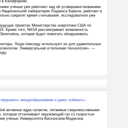
я в Калифорнии.
изике учёные уже работают над её усовершенствованием.
 Национальной лаборатории Лоуренса Беркли, работает в
тельно сократят время считывания, исследователи уже
будущих проектах Министерства энергетики США по
-S5. Кроме того, NASA рассматривает возможность
bservatory, которая будет помогать обнаруживать
етекторы. Люди повсюду используют их для удивительных
осмологии. Универсальная и полезная технология», —
оду.
 прерывать звездообразование и даже «убивать»
бой активные ядра галактик, питаемые сверхмассивными
, которые отталкивают окружающий газ со скоростью
ние учёных Университета Висконсина-Мэдисона