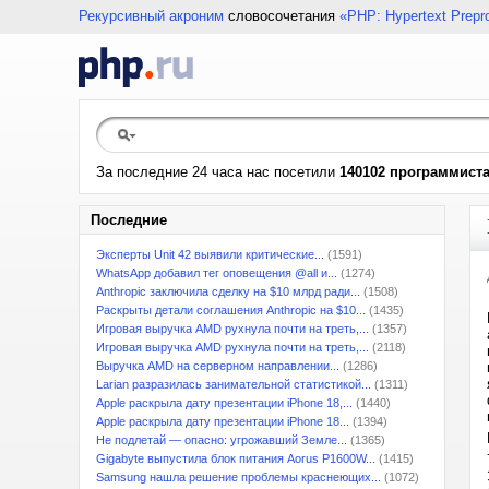
Рекурсивный акроним
словосочетания
«PHP: Hypertext Prepr
За последние 24 часа нас посетили
140102 программист
Последние
Эксперты Unit 42 выявили критические...
(1591)
WhatsApp добавил тег оповещения @all и...
(1274)
Anthropic заключила сделку на $10 млрд ради...
(1508)
Раскрыты детали соглашения Anthropic на $10...
(1435)
Игровая выручка AMD рухнула почти на треть,...
(1357)
Игровая выручка AMD рухнула почти на треть,...
(2118)
Выручка AMD на серверном направлении...
(1286)
Larian разразилась занимательной статистикой...
(1311)
Apple раскрыла дату презентации iPhone 18,...
(1440)
Apple раскрыла дату презентации iPhone 18...
(1394)
Не подлетай — опасно: угрожавший Земле...
(1365)
Gigabyte выпустила блок питания Aorus P1600W...
(1415)
Samsung нашла решение проблемы краснеющих...
(1072)