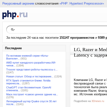
Рекурсивный акроним
словосочетания
«PHP: Hypertext Preprocessor»
За последние 24 часа нас посетили
151147 программистов
и
9389 
Последние
LG, Razer и Med
Latency с задер
По мотивам книжной серии «Коты-
Воители»...
(931)
AMD купит канадского разработчика ИИ-
чипов...
(1304)
Trouver представил роботы-пылесосы с...
(1147)
Новая статья: Обзор и тестирование...
(1324)
Компании LG, Razer и
RTX Spark становится ближе: Nvidia
беспроводной связи с 
перенесла...
(1287)
технология была реал
ChatGPT стал безлимитным: OpenAI
отменила...
(1181)
компании Razer, благ
мс. Источник изображ
Маск построит «самое ценное здание на...
(1276)
Подробнее на
3Dnews.ru
Легендарный шутер Quake спустя 30 лет
после...
(1141)