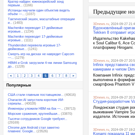
Кратер найден: южнокорейский зонд
первым...
(1166)
Предыдущие но
Испанцы научили один объектив видеть
объём —...
(1037)
Тактический экшен, масштабные операции
и...
(1483)
3Dnews.ru
, 2024-09-27 21:
Вдохновлённый оригами
Machenike переводит 17-дюймовые
игровые...
(1234)
Tekken 8 отправит игр
Machenike переводит 17-дюймовые
Издательство Kakehas
игровые...
(1111)
к Soul Calibur 6, Ace
Thunderobot перевела игровые 17-
платформер Hirogami.
дюймовые...
(1241)
Смерть игр на дисках не навредит Capcom
—...
(1279)
3Dnews.ru
, 2024-09-27 20:
HBM4 и Grok загрузили 4-нм линии Samsung
Infinix представила с
до...
(1228)
камерами и чипом Dime
Компания Infinix пре
<
1
2
3
4
5
6
7
8
>
выполнена в формфак
смартфона Phantom V F
Популярные
США стали главным поставщиком...
(40616)
3Dnews.ru
, 2024-09-27 20:
Character.AI запустила короткие ИИ-
Студия-разработчик Va
сериалы...
(40028)
Лондонская студия pon
Инженеры уложили HBM на бок —...
(39713)
выживание Vampire Sur
Морские сражения, крупнейшая...
(33870)
издатели. Источник из
Тысячи сотрудников Google требуют...
(29169)
Chrome для Android стал заметно
3Dnews.ru
, 2024-09-27 19:
плавнее: Google...
(23526)
Konami показала 11 ми