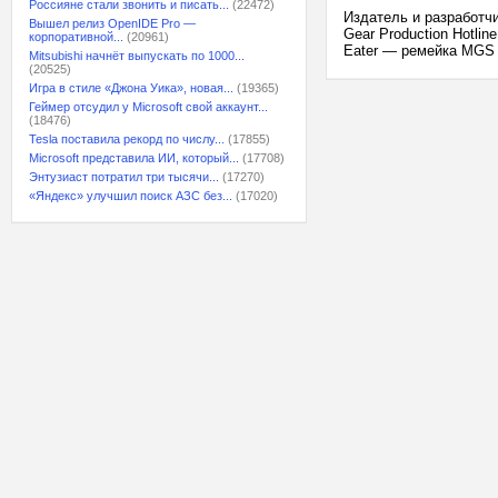
Россияне стали звонить и писать...
(22472)
Издатель и разработч
Вышел релиз OpenIDE Pro —
Gear Production Hotlin
корпоративной...
(20961)
Eater — ремейка MGS 
Mitsubishi начнёт выпускать по 1000...
(20525)
Игра в стиле «Джона Уика», новая...
(19365)
Геймер отсудил у Microsoft свой аккаунт...
(18476)
Tesla поставила рекорд по числу...
(17855)
Microsoft представила ИИ, который...
(17708)
Энтузиаст потратил три тысячи...
(17270)
«Яндекс» улучшил поиск АЗС без...
(17020)