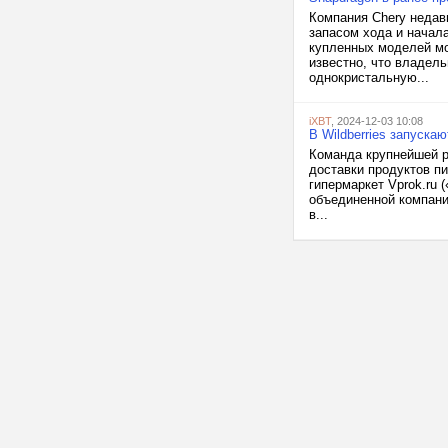
Компания Chery недав
запасом хода и начал
купленных моделей мо
известно, что владел
однокристальную...
iXBT
, 2024-12-03 10:08
В Wildberries запуска
Команда крупнейшей р
доставки продуктов пи
гипермаркет Vprok.ru 
объединенной компании
в...