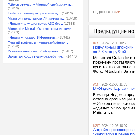
Геймер отсудил у Microsoft свой аккаунт...
(19113)
Подробнее на
iXBT
Tesla поставила рекорд по числу...
(19113)
Microsoft представила ИИ, который...
(18739)
«Яндекс» улучшил поиск АЗС без...
(17653)
Microsoft и Mistral обменяются моделями...
Предыдущие но
(17303)
«Яндекс» посадил ИИ-агентов...
(15941)
Первый трейлер и «непревзойдённая...
iXBT
, 2024-12-03 10:55
(15678)
Популярный японский к
Учёные нашли способ обрушить...
(15187)
за 2,6 млн рублей
Закрытая Xbox студия-разработчик...
(14770)
Mitsubishi Outlander 
прежнему поставляются
купить относительно н
Фото: Mitsubishi За э
iXBT
, 2024-12-03 11:03
В «Яндекс Картах» по
Команда Яндекса пред
сетевых организаций 
«Обновления». Сгенер
«единым окном для ин
Работать с...
iXBT
, 2024-12-03 10:07
Апгрейд процессоров 
Snapdragon в ранее п