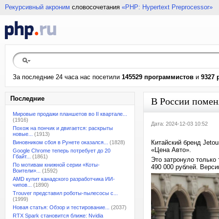
Рекурсивный акроним
словосочетания
«PHP: Hypertext Preprocessor»
За последние 24 часа нас посетили
145529 программистов
и
9327 
Последние
В России помен
Мировые продажи планшетов во II квартале...
(1916)
Дата: 2024-12-03 10:52
Похож на пончик и двигается: раскрыты
новые...
(1913)
Китайский бренд Jetou
Виновником сбоя в Рунете оказался...
(1828)
«Цена Авто».
Google Chrome теперь потребует до 20
Гбайт...
(1861)
Это затронуло только 
По мотивам книжной серии «Коты-
490 000 рублей. Версии
Воители»...
(1592)
AMD купит канадского разработчика ИИ-
чипов...
(1890)
Trouver представил роботы-пылесосы с...
(1999)
Новая статья: Обзор и тестирование...
(2037)
RTX Spark становится ближе: Nvidia