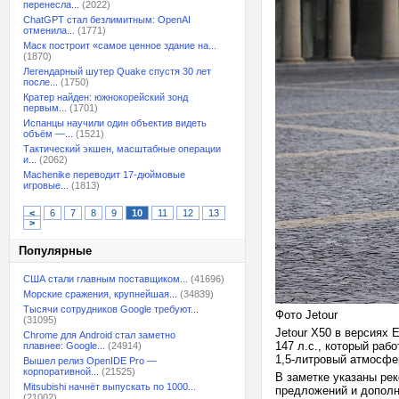
перенесла...
(2022)
ChatGPT стал безлимитным: OpenAI
отменила...
(1771)
Маск построит «самое ценное здание на...
(1870)
Легендарный шутер Quake спустя 30 лет
после...
(1750)
Кратер найден: южнокорейский зонд
первым...
(1701)
Испанцы научили один объектив видеть
объём —...
(1521)
Тактический экшен, масштабные операции
и...
(2062)
Machenike переводит 17-дюймовые
игровые...
(1813)
<
6
7
8
9
10
11
12
13
>
Популярные
США стали главным поставщиком...
(41696)
Морские сражения, крупнейшая...
(34839)
Тысячи сотрудников Google требуют...
Фото Jetour
(31095)
Jetour X50 в версиях 
Chrome для Android стал заметно
147 л.с., который раб
плавнее: Google...
(24914)
1,5-литровый атмосфер
Вышел релиз OpenIDE Pro —
корпоративной...
(21525)
В заметке указаны ре
Mitsubishi начнёт выпускать по 1000...
предложений и дополн
(21002)