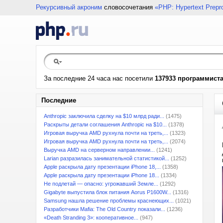
Рекурсивный акроним
словосочетания
«PHP: Hypertext Prepr
За последние 24 часа нас посетили
137933 программист
Последние
Anthropic заключила сделку на $10 млрд ради...
(1475)
Раскрыты детали соглашения Anthropic на $10...
(1378)
Игровая выручка AMD рухнула почти на треть,...
(1323)
Игровая выручка AMD рухнула почти на треть,...
(2074)
Выручка AMD на серверном направлении...
(1241)
Larian разразилась занимательной статистикой...
(1252)
Apple раскрыла дату презентации iPhone 18,...
(1358)
Apple раскрыла дату презентации iPhone 18...
(1334)
Не подлетай — опасно: угрожавший Земле...
(1292)
Gigabyte выпустила блок питания Aorus P1600W...
(1316)
Samsung нашла решение проблемы краснеющих...
(1021)
Разработчики Mafia: The Old Country показали...
(1236)
«Death Stranding 3»: кооперативное...
(947)