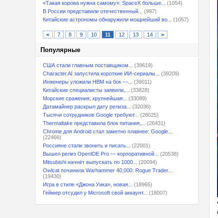
«Такая корова нужна самому»: SpaceX больше...
(1054)
В России представили отечественный...
(997)
Китайские астрономы обнаружили мощнейший во...
(1057)
<
7
8
9
10
11
12
13
14
>
Популярные
США стали главным поставщиком...
(39619)
Character.AI запустила короткие ИИ-сериалы...
(39209)
Инженеры уложили HBM на бок —...
(39011)
Китайские специалисты заявили,...
(33828)
Морские сражения, крупнейшая...
(33089)
Датамайнер раскрыл дату релиза...
(32036)
Тысячи сотрудников Google требуют...
(28025)
Thermaltake представила блок питания,...
(26431)
Chrome для Android стал заметно плавнее: Google...
(22466)
Россияне стали звонить и писать...
(22001)
Вышел релиз OpenIDE Pro — корпоративной...
(20538)
Mitsubishi начнёт выпускать по 1000...
(20094)
Owlcat починила Warhammer 40,000: Rogue Trader...
(19430)
Игра в стиле «Джона Уика», новая...
(18965)
Геймер отсудил у Microsoft свой аккаунт...
(18007)