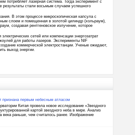
чем потребляет лазерная система. Тогда эксперимент с
е результаты стали восьмым случаем успешного
жания. В этом процессе микроскопическая капсула с
зным слоем и помещенная в золотой цилиндр (хольраум),
аум, создавая рентгеновское излучение, которое
я электрических сетей или компенсации энергозатрат
джоулей для работы лазеров. Эксперименты NIF
 создание коммерческой электростанции. Ученые ожидают,
ить выход энергии.
лет признана первым небесным атласом
рватории Китая провела новое исследование «Звездного
уктурированной картой звездного неба в мире. Анализ
ва века раньше, чем считалось ранее. Изображение