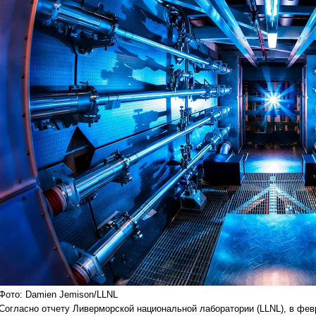
Фото: Damien Jemison/LLNL
Согласно отчету Ливерморской национальной лаборатории (LLNL), в фев