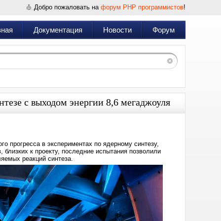
Добро пожаловать на
форум PHP программистов
!
вная
Документация
Новости
Форум
тезе с выходом энергии 8,6 мегаджоуля
го прогресса в экспериментах по ядерному синтезу,
, близких к проекту, последние испытания позволили
ляемых реакций синтеза.