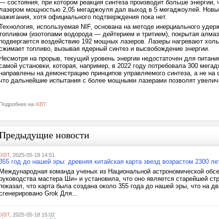
— состояния, при котором реакция синтеза производит больше энергии, 
лазером мощностью 2,05 мегаджоуля дал выход в 5 мегаджоулей. Новы
зажигания, хотя официального подтверждения пока нет.
Технология, используемая NIF, основана на методе инерциального удер
топливом (изотопами водорода — дейтерием и тритием), покрытая алма
подвергается воздействию 192 мощных лазеров. Лазеры нагревают хольр
сжимает топливо, вызывая ядерный синтез и высвобождение энергии.
Несмотря на прорыв, текущий уровень энергии недостаточен для питани
самой установки, которая, например, в 2022 году потребовала 300 мега
направлены на демонстрацию принципов управляемого синтеза, а не на
что дальнейшие испытания с более мощными лазерами позволят увелич
Подробнее на
iXBT
Предыдущие новости
iXBT
, 2025-05-18 14:51
355 год до нашей эры: древняя китайская карта звезд возрастом 2300 
Международная команда ученых из Национальной астрономической обсе
руководства мастера Ши» и установила, что оно является старейшей стр
показал, что карта была создана около 355 года до нашей эры, что на д
сгенерировано Grok Для...
iXBT
, 2025-05-18 15:02