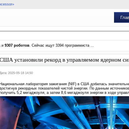
ocessor»
Гла
а
и
9307 роботов
. Сейчас ищут 3394 программиста ...
США установили рекорд в управляемом ядерном син
Дата: 2025-05-18 14:50
Национальная лаборатория зажигания (NIF) в США добилась значительно
достигнув рекордных показателей чистой энергии. По данным источников
получить 5,2 мегаджоуля, а затем 8,6 мегаджоуля энергии в ходе управ