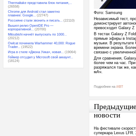
Thermaltake представила блок питания,...
(26558)
Chrome для Android стал заметно
Фото: Samsung
плавнее: Google...
(22747)
Независимый тест, про
Россияне стали звонить и писать...
(22110)
демонстрирует автоном
Вышел релиз OpenIDE Pro —
превосходит Galaxy Z 
корпоративной...
(20700)
В тестах Galaxy Z Fol
Mitsubishi начнёт выпускать по 1000...
(20212)
прямые эфиры в Instag
музыки. В результате 
Owlcat починила Warhammer 40,000: Rogue
Trader...
(19522)
времени экрана. Более
связано с увеличенно
Игра в стиле «Джона Уика», новая...
(19064)
Геймер отсудил у Microsoft свой аккаунт...
Для сравнения, Galaxy
(18124)
более чем на час. Пр
разряжался так же, ка
мАч.
Подробнее на
iXBT
Предыдущи
новости
На фестивале скорост
суперкара Lexus LFR.