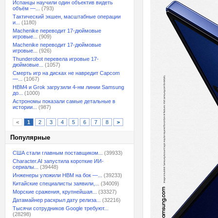
Испанцы научили один объектив видеть
объём —...
(793)
Тактический экшен, масштабные операции
и...
(1180)
Machenike переводит 17-дюймовые
игровые...
(909)
Machenike переводит 17-дюймовые
игровые...
(926)
Thunderobot перевела игровые 17-
дюймовые...
(1057)
Смерть игр на дисках не навредит Capcom
—...
(1067)
HBM4 и Grok загрузили 4-нм линии Samsung
до...
(1000)
Астрономы показали самые детальные в
истории...
(987)
<
1
2
3
4
5
6
7
8
>
Популярные
США стали главным поставщиком...
(39933)
Character.AI запустила короткие ИИ-
сериалы...
(39448)
Инженеры уложили HBM на бок —...
(39233)
Китайские специалисты заявили,...
(34009)
Морские сражения, крупнейшая...
(33327)
Датамайнер раскрыл дату релиза...
(32216)
Тысячи сотрудников Google требуют...
(28298)