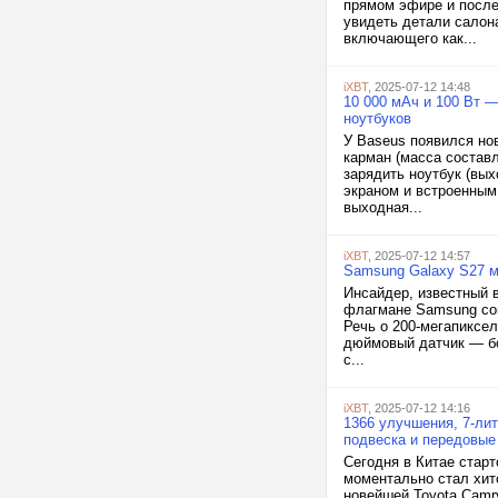
прямом эфире и после
увидеть детали салона
включающего как...
iXBT
, 2025-07-12 14:48
10 000 мАч и 100 Вт 
ноутбуков
У Baseus появился но
карман (масса составл
зарядить ноутбук (вы
экраном и встроенным
выходная...
iXBT
, 2025-07-12 14:57
Samsung Galaxy S27 м
Инсайдер, известный в 
флагмане Samsung сов
Речь о 200-мегапиксел
дюймовый датчик — бо
с...
iXBT
, 2025-07-12 14:16
1366 улучшения, 7-ли
подвеска и передовые 
Сегодня в Китае стар
моментально стал хито
новейшей Toyota Camr