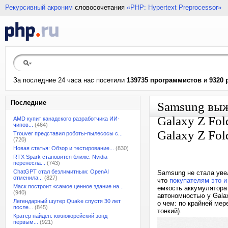
Рекурсивный акроним
словосочетания
«PHP: Hypertext Preprocessor»
За последние 24 часа нас посетили
139735 программистов
и
9320 
Последние
Samsung выж
Galaxy Z Fol
AMD купит канадского разработчика ИИ-
чипов...
(464)
Galaxy Z Fol
Trouver представил роботы-пылесосы с...
(720)
Новая статья: Обзор и тестирование...
(830)
RTX Spark становится ближе: Nvidia
перенесла...
(743)
ChatGPT стал безлимитным: OpenAI
Samsung не стала ув
отменила...
(827)
что
покупателям это и
Маск построит «самое ценное здание на...
емкость аккумулятора
(940)
автономностью у Galax
Легендарный шутер Quake спустя 30 лет
о чем: по крайней мер
после...
(845)
тонкий).
Кратер найден: южнокорейский зонд
первым...
(921)