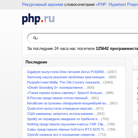
Рекурсивный акроним
словосочетания
«PHP: Hypertext Prepr
За последние 24 часа нас посетили
125642 программист
Последние
Gigabyte выпустила блок питания Aorus P1600W...
(1067)
Samsung нашла решение проблемы краснеющих...
(860)
Разработчики Mafia: The Old Country показали...
(1063)
«Death Stranding 3»: кооперативное...
(800)
«Такая корова нужна самому»: SpaceX больше...
(886)
В России представили отечественный...
(861)
Китайские астрономы обнаружили мощнейший во...
(907)
Qualcomm выпустила очередную версию...
(871)
США намерены запретить использование...
(852)
Spotify не оправдала ожидания по прибыли и...
(703)
Nothing представила наушники-клипсы CMF Clip...
(789)
Galax представила чёрные GeForce RTX 5070 Ti...
(794)
OpenAI назвала иск о похищении секретов...
(772)