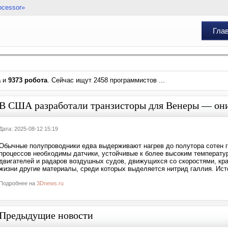
ocessor»
Гла
а
и
9373 робота
. Сейчас ищут 2458 программистов ...
В США разработали транзисторы для Венеры — они 
Дата: 2025-08-12 15:19
Обычные полупроводники едва выдерживают нагрев до полутора сотен гр
процессов необходимы датчики, устойчивые к более высоким температу
двигателей и радаров воздушных судов, движущихся со скоростями, кр
жизни другие материалы, среди которых выделяется нитрид галлия. Источ
Подробнее на
3Dnews.ru
Предыдущие новости