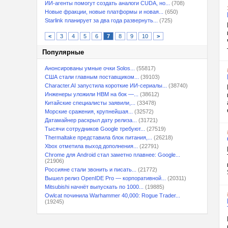
ИИ-агенты помогут создать аналоги CUDA, но...
(708)
Новые фракции, новые платформы и новая...
(650)
Starlink планирует за два года развернуть...
(725)
<
3
4
5
6
7
8
9
10
>
Популярные
Анонсированы умные очки Solos...
(55817)
США стали главным поставщиком...
(39103)
Character.AI запустила короткие ИИ-сериалы...
(38740)
Инженеры уложили HBM на бок —...
(38612)
Китайские специалисты заявили,...
(33478)
Морские сражения, крупнейшая...
(32572)
Датамайнер раскрыл дату релиза...
(31721)
Тысячи сотрудников Google требуют...
(27519)
Thermaltake представила блок питания,...
(26218)
Xbox отметила выход дополнения...
(22791)
Chrome для Android стал заметно плавнее: Google...
(21906)
Россияне стали звонить и писать...
(21772)
Вышел релиз OpenIDE Pro — корпоративной...
(20311)
Mitsubishi начнёт выпускать по 1000...
(19885)
Owlcat починила Warhammer 40,000: Rogue Trader...
(19245)