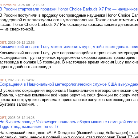
3Dnews.ru
, 2025-08-12 15:23
В России стартовали продажи Honor Choice Earbuds X7 Pro — наушнико
В России поступили в продажу беспроводные наушники Honor Choice Ea
поддержкой интеллектуального шумоподавления. Также стоит отметить
часов. Honor Choice Earbuds X7 Pro оснащены коаксиальными динамика
— из сверхтонкой...
iXBT
, 2025-08-12 13:58
Космический аппарат Lucy может изменить курс, чтобы исследовать неи
Космический аппарат Lucy, уже направляющийся к троянским астероид
исследования. Группа учёных предложила скорректировать траекторию п
астероида в облаке L5 троянцев. В настоящее время миссия Lucy включа
одного двойного астероида...
iXBT
, 2025-08-12 14:07
Сокращения в Национальной метеорологической службе США вынуждают
В условиях сокращения персонала Национальной метеорологической с
Трампа, частные компании всё чаще берут на себя функции по сбору мет
нехватка сотрудников привела к приостановке запусков метеозондов на 
Systems заполнил...
iXBT
, 2025-08-12 14:28
На бывшем заводе Volkswagen началась сборка машин с немецкой систе
Tiggo 7 под названием Tenet T7
На калужской площадке «АГР Холдинг» (бывший завод Volkswagen) стар
моделью, запущенной в полный цикл сборки, стал кроссовер Tenet T7 (н