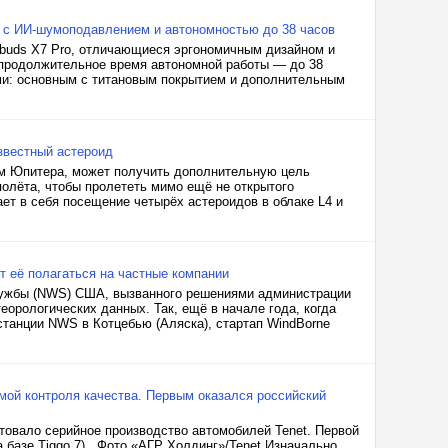
в с ИИ-шумоподавлением и автономностью до 38 часов
rbuds X7 Pro, отличающиеся эргономичным дизайном и
 продолжительное время автономной работы — до 38
ми: основным с титановым покрытием и дополнительным
звестный астероид
ам Юпитера, может получить дополнительную цель
олёта, чтобы пролететь мимо ещё не открытого
ет в себя посещение четырёх астероидов в облаке L4 и
 её полагаться на частные компании
лужбы (NWS) США, вызванного решениями администрации
еорологических данных. Так, ещё в начале года, когда
станции NWS в Котцебью (Аляска), стартап WindBorne
мой контроля качества. Первым оказался российский
товало серийное производство автомобилей Tenet. Первой
а базе Tiggo 7). Фото «АГР Холдинг»/Tenet Изначально