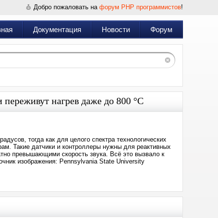
Добро пожаловать на
форум PHP программистов
!
вная
Документация
Новости
Форум
переживут нагрев даже до 800 °C
адусов, тогда как для целого спектра технологических
рам. Такие датчики и контроллеры нужны для реактивных
атно превышающими скорость звука. Всё это вызвало к
ник изображения: Pennsylvania State University